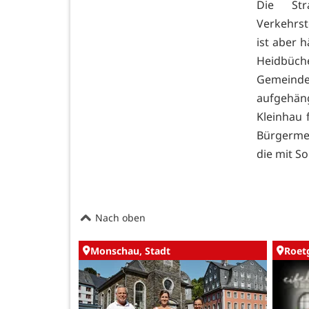
Die Str
Verkehrst
ist aber 
Heidbüch
Gemeinde
aufgehäng
Kleinhau 
Bürgermei
die mit S
Nach oben
Monschau, Stadt
Roet