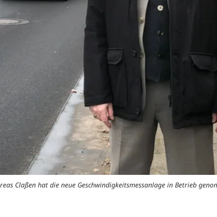
reas Claßen hat die neue Geschwindigkeitsmessanlage in Betrieb geno