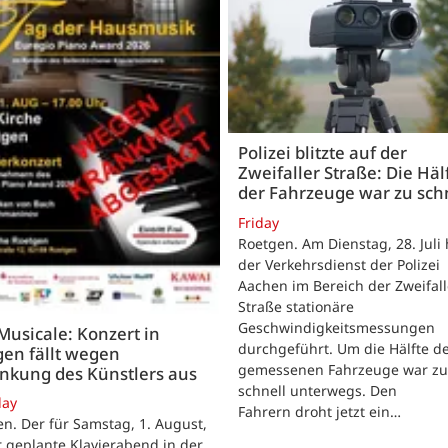
Polizei blitzte auf der
Zweifaller Straße: Die Häl
der Fahrzeuge war zu sch
Friday
Roetgen. Am Dienstag, 28. Juli 
der Verkehrsdienst der Polizei
Aachen im Bereich der Zweifall
Straße stationäre
Geschwindigkeitsmessungen
 Musicale: Konzert in
durchgeführt. Um die Hälfte d
en fällt wegen
gemessenen Fahrzeuge war zu
nkung des Künstlers aus
schnell unterwegs. Den
day
Fahrern droht jetzt ein…
n. Der für Samstag, 1. August,
 geplante Klavierabend in der