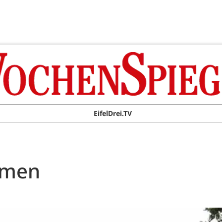
EifelDrei.TV
hmen