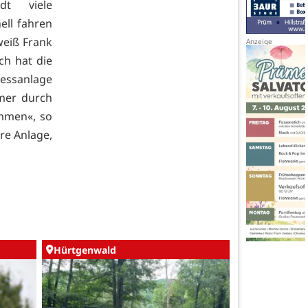
dt viele
ell fahren
weiß Frank
h hat die
essanlage
amer durch
ommen«, so
re Anlage,
Hürtgenwald