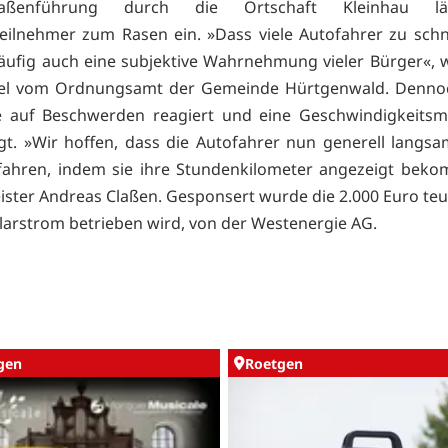
aßenführung durch die Ortschaft Kleinhau lä
eilnehmer zum Rasen ein. »Dass viele Autofahrer zu schn
häufig auch eine subjektive Wahrnehmung vieler Bürger«, 
el vom Ordnungsamt der Gemeinde Hürtgenwald. Dennoc
 auf Beschwerden reagiert und eine Geschwindigkeitsm
t. »Wir hoffen, dass die Autofahrer nun generell langs
fahren, indem sie ihre Stundenkilometer angezeigt bek
ster Andreas Claßen. Gesponsert wurde die 2.000 Euro teu
olarstrom betrieben wird, von der Westenergie AG.
gen
Roetgen