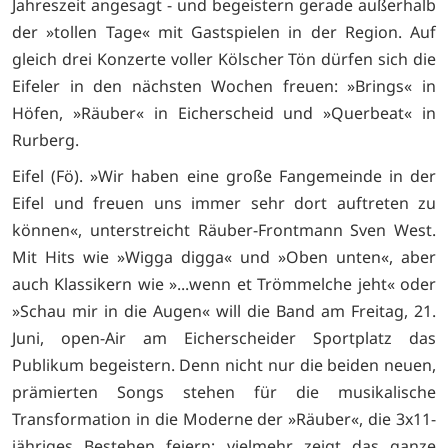
Jahreszeit angesagt - und begeistern gerade außerhalb
der »tollen Tage« mit Gastspielen in der Region. Auf
gleich drei Konzerte voller Kölscher Tön dürfen sich die
Eifeler in den nächsten Wochen freuen: »Brings« in
Höfen, »Räuber« in Eicherscheid und »Querbeat« in
Rurberg.
Eifel (Fö). »Wir haben eine große Fangemeinde in der
Eifel und freuen uns immer sehr dort auftreten zu
können«, unterstreicht Räuber-Frontmann Sven West.
Mit Hits wie »Wigga digga« und »Oben unten«, aber
auch Klassikern wie »...wenn et Trömmelche jeht« oder
»Schau mir in die Augen« will die Band am Freitag, 21.
Juni, open-Air am Eicherscheider Sportplatz das
Publikum begeistern. Denn nicht nur die beiden neuen,
prämierten Songs stehen für die musikalische
Transformation in die Moderne der »Räuber«, die 3x11-
jähriges Bestehen feiern; vielmehr zeigt das ganze