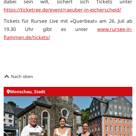
dabei sein will, sichert sich Tickets unter
https://ticketree.de/event/raeuber-in-eicherscheid/
Tickets für Rursee Live mit »Querbeat« am 26. Juli ab
19.30 Uhr gibt es unter
www.rursee-in-
flammen.de/tickets/
Nach oben
Monschau, Stadt