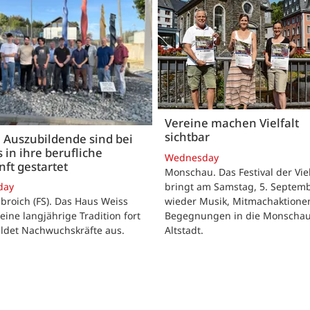
Vereine machen Vielfalt
sichtbar
 Auszubildende sind bei
 in ihre berufliche
Wednesday
ft gestartet
Monschau. Das Festival der Viel
bringt am Samstag, 5. Septemb
day
wieder Musik, Mitmachaktione
roich (FS). Das Haus Weiss
Begegnungen in die Monscha
seine langjährige Tradition fort
Altstadt.
ildet Nachwuchskräfte aus.