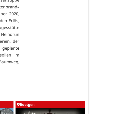
rbsensuppe
tenbrand«
ober 2020,
en Erlös,
agesstätte
 Heindrun
rein, der
 geplante
sollen im
n Baumweg,
Roetgen