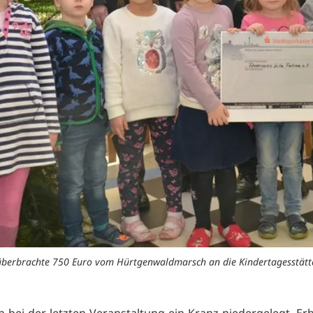
) überbrachte 750 Euro vom Hürtgenwaldmarsch an die Kindertagesstätte