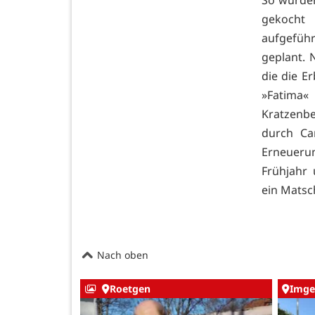
So wurden
gekocht 
aufgeführ
geplant.
die die E
»Fatima«
Kratzenb
durch Ca
Erneueru
Frühjahr 
ein Mats
Nach oben
Roetgen
Imge