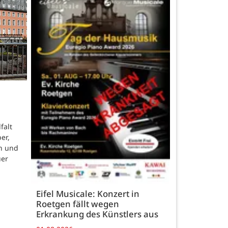
falt
er,
n und
uer
Eifel Musicale: Konzert in
Roetgen fällt wegen
Erkrankung des Künstlers aus