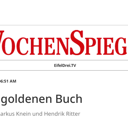
EifelDrei.TV
 06:51 AM
 goldenen Buch
rkus Knein und Hendrik Ritter