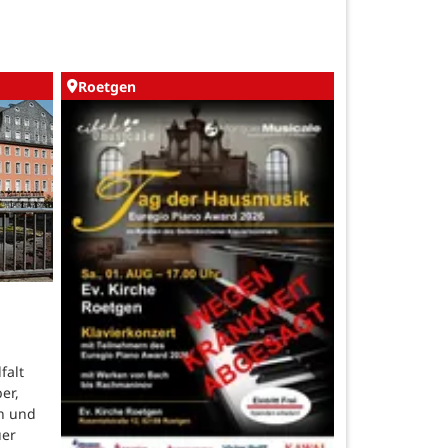
Roetgen
falt
er,
n und
uer