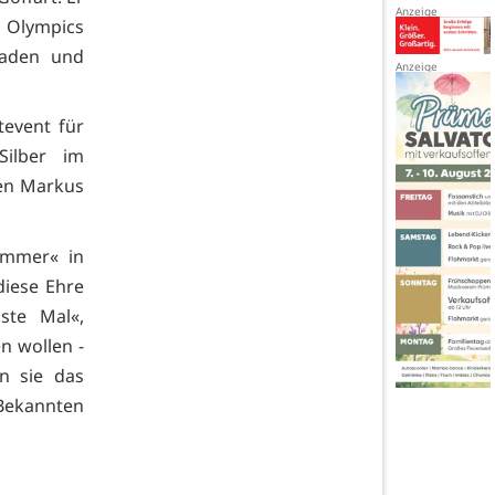
l Olympics
laden und
tevent für
Silber im
den Markus
immer« in
diese Ehre
ste Mal«,
en wollen -
en sie das
 Bekannten