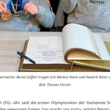
rgermeister Bernd Goffart trugen sich Markus Knein und Hendrik Ritter
Bild: Thomas Förster
 (Fö). »Ihr seid die ersten Olympioniken der Gemeinde 
llen gewonnen haben. Das macht uns stolz«, erklärt Bernd G