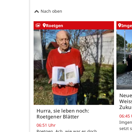
Nach oben
Roetgen
Imge
Neue
Weiss
Zukun
Hurra, sie leben noch:
06:45
Roetgener Blätter
Imgenb
06:51 Uhr
setzt 
Roetgen. Ach, wie war es doch