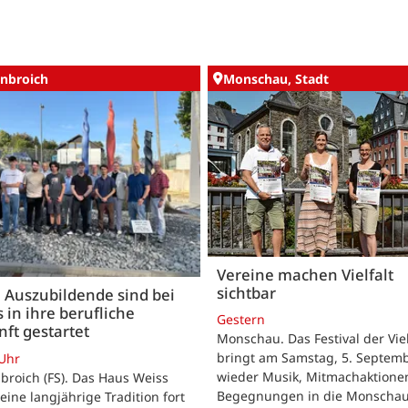
nbroich
Monschau, Stadt
Vereine machen Vielfalt
sichtbar
 Auszubildende sind bei
 in ihre berufliche
Gestern
ft gestartet
Monschau. Das Festival der Viel
bringt am Samstag, 5. Septemb
 Uhr
wieder Musik, Mitmachaktione
roich (FS). Das Haus Weiss
Begegnungen in die Monscha
seine langjährige Tradition fort