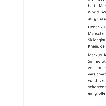
hatte Mar
World Wi
aufgeford
Hendrik R
Menschen
Skilangla
Knein, de
Markus K
Simmerath
vor ihne
versichert
»und viel
scherzend
ein große