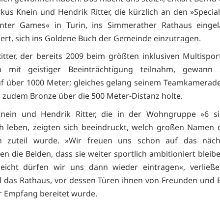
kus Knein und Hendrik Ritter, die kürzlich an den »Specia
nter Games« in Turin, ins Simmerather Rathaus einge
ert, sich ins Goldene Buch der Gemeinde einzutragen.
itter, der bereits 2009 beim größten inklusiven Multispor
 mit geistiger Beeinträchtigung teilnahm, gewann 
uf über 1000 Meter; gleiches gelang seinem Teamkamera
r zudem Bronze über die 500 Meter-Distanz holte.
nein und Hendrik Ritter, die in der Wohngruppe »6 s
 leben, zeigten sich beeindruckt, welch großen Namen 
n zuteil wurde. »Wir freuen uns schon auf das näch
en die Beiden, dass sie weiter sportlich ambitioniert bleib
leicht dürfen wir uns dann wieder eintragen«, verließ
 das Rathaus, vor dessen Türen ihnen von Freunden und
r Empfang bereitet wurde.