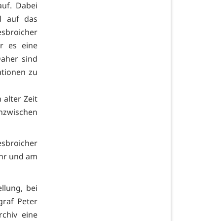
auf. Dabei
l auf das
esbroicher
r es eine
Daher sind
ationen zu
alter Zeit
inzwischen
esbroicher
Uhr und am
llung, bei
graf Peter
chiv eine