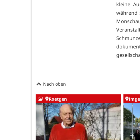
kleine A
während s
Monschau
Veranstal
Schmunzel
dokument
gesellsch
Nach oben
Roetgen
Imge