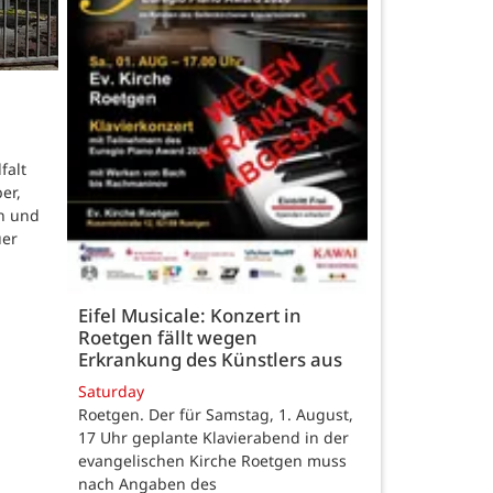
falt
er,
n und
uer
Eifel Musicale: Konzert in
Roetgen fällt wegen
Erkrankung des Künstlers aus
Saturday
Roetgen. Der für Samstag, 1. August,
17 Uhr geplante Klavierabend in der
evangelischen Kirche Roetgen muss
nach Angaben des