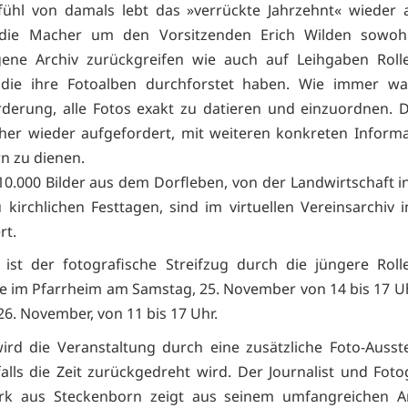
ühl von damals lebt das »verrückte Jahrzehnt« wieder 
die Macher um den Vorsitzenden Erich Wilden sowoh
gene Archiv zurückgreifen wie auch auf Leihgaben Roll
, die ihre Fotoalben durchforstet haben. Wie immer wa
derung, alle Fotos exakt zu datieren und einzuordnen. 
her wieder aufgefordert, mit weiteren konkreten Inform
rn zu dienen.
10.000 Bilder aus dem Dorfleben, von der Landwirtschaft in 
u kirchlichen Festtagen, sind im virtuellen Vereinsarchiv 
rt.
ist der fotografische Streifzug durch die jüngere Roll
e im Pfarrheim am Samstag, 25. November von 14 bis 17 
26. November, von 11 bis 17 Uhr.
ird die Veranstaltung durch eine zusätzliche Foto-Ausste
alls die Zeit zurückgedreht wird. Der Journalist und Foto
erk aus Steckenborn zeigt aus seinem umfangreichen Ar