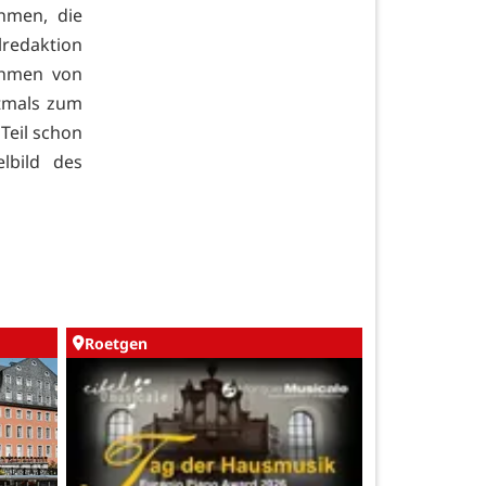
hmen, die
lredaktion
ahmen von
ftmals zum
Teil schon
lbild des
Roetgen