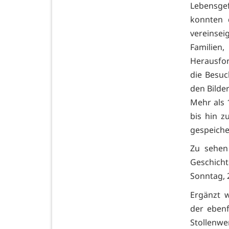
Lebensgef
konnten 
vereinsei
Familien
Herausfor
die Besuc
den Bilde
Mehr als 
bis hin z
gespeiche
Zu sehen 
Geschicht
Sonntag, 
Ergänzt w
der ebenf
Stollenw