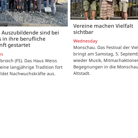
Vereine machen Vielfalt
sichtbar
 Auszubildende sind bei
 in ihre berufliche
Wednesday
ft gestartet
Monschau. Das Festival der Viel
bringt am Samstag, 5. Septemb
rn
wieder Musik, Mitmachaktione
roich (FS). Das Haus Weiss
Begegnungen in die Monscha
seine langjährige Tradition fort
Altstadt.
ildet Nachwuchskräfte aus.