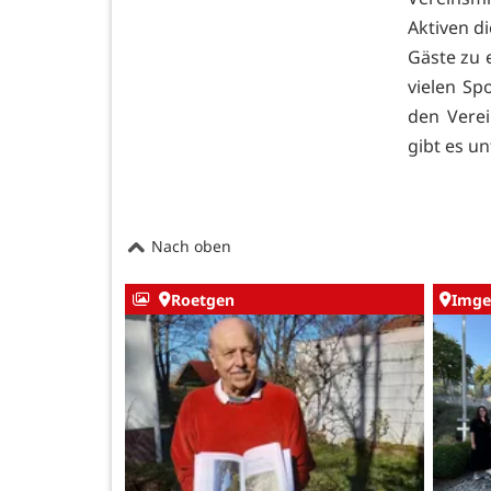
Aktiven di
Gäste zu 
vielen Sp
den Verei
gibt es u
Nach oben
Roetgen
Imge