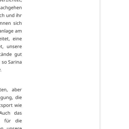
 nachgehen
ch und ihr
nnen sich
tanlage am
tet, eine
t, unsere
tände gut
 so Sarina
.
ten, aber
lgung, die
tsport wie
 Auch das
m für die
en unsere