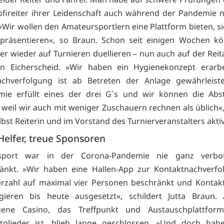
ofireiter ihrer Leidenschaft auch während der Pandemie
»Wir wollen den Amateursportlern eine Plattform bieten, si
 präsentieren«, so Braun. Schon seit einigen Wochen kö
er wieder auf Turnieren duellieren – nun auch auf der Rei
n Eicherscheid. »Wir haben ein Hygienekonzept erarbei
achverfolgung ist ab Betreten der Anlage gewährleiste
mie erfüllt eines der drei G´s und wir können die Abs
, weil wir auch mit weniger Zuschauern rechnen als üblich«,
lbst Reiterin und im Vorstand des Turnierveranstalters aktiv
Helfer, treue Sponsoren
sport war in der Corona-Pandemie nie ganz verbo
änkt. »Wir haben eine Hallen-App zur Kontaktnachverfo
rzahl auf maximal vier Personen beschränkt und Kontak
igieren bis heute ausgesetzt«, schildert Jutta Braun.
igene Casino, das Treffpunkt und Austauschplattfor
itglieder ist, blieb lange geschlossen. »Und doch hab