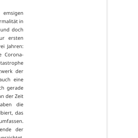
n emsigen
malität in
t und doch
ur ersten
ei Jahren:
e Corona-
tastrophe
zwerk der
 auch eine
ch gerade
n der Zeit
haben die
biert, das
 umfassen.
zende der
erzichtet,