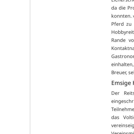
da die Pr
konnten. 
Pferd zu
Hobbyreit
Rande vo
Kontaktn
Gastrono
einhalten
Breuer, se
Emsige 
Der Reit
eingeschr
Teilnehme
das Volt
vereinse
Vereinsm