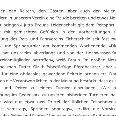
len den Reitern, den Gästen, aber auch den viele
ern in unserem Verein eine Freude bereiten und etwas Nor
it bringen.« Jutta Brauns Leidenschaft gilt dem Reitspor
ie mit gemischten Gefühlen in den Vorbereitungen z
tung des Reit- und Fahrvereins Eicherscheid seit fast zw
- und Springturnier am kommenden Wochenende. »Di
 hat uns vieles abverlangt und von der Hochwasser-Ka
reinsmitglieder betroffen«, weiß Braun. Im großen Net
be man Futter für hilfsbedürftige Pferdbesitzer, aber
für eine obdachlos gewordene Reiterin organisiert. Do
ten die Verantwortlichen in der Meinung bestärkt, dass es a
s und Reiter zu einem Turnier einzuladen. »Wir 
bung im Gegensatz zu unseren bisherigen Turnieren hal
ld wird nur etwa zwei Drittel der üblichen Teilnehmer
ist samstags, Springen sonntags«, erklärt die Vorsit
eider Reiter und Fahrer. Man habe auf schwere Prüfungen v