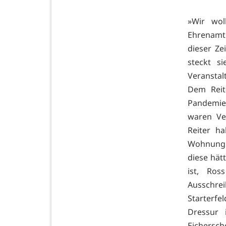
»Wir wol
Ehrenamtl
dieser Ze
steckt s
Veranstal
Dem Reit
Pandemie
waren Ve
Reiter ha
Wohnung 
diese hät
ist, Ros
Ausschrei
Starterfe
Dressur 
Eichersch