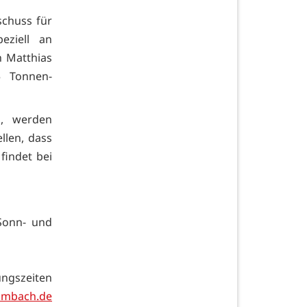
schuss für
eziell an
h Matthias
 Tonnen-
n, werden
len, dass
findet bei
Sonn- und
ngszeiten
imbach.de