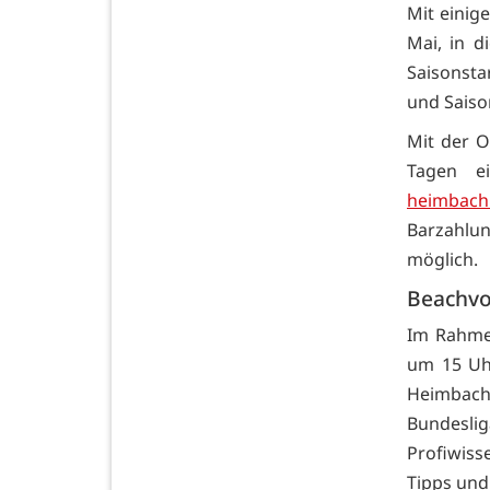
Mit einig
Mai, in d
Saisonsta
und Saison
Mit der O
Tagen ei
heimbach
Barzahlu
möglich.
Beachvo
Im Rahme
um 15 Uhr
Heimbach
Bundesli
Profiwiss
Tipps und 