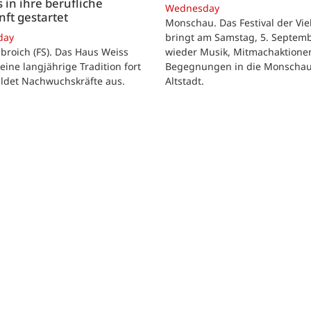
 in ihre berufliche
Wednesday
ft gestartet
Monschau. Das Festival der Viel
bringt am Samstag, 5. Septemb
day
wieder Musik, Mitmachaktione
roich (FS). Das Haus Weiss
Begegnungen in die Monscha
seine langjährige Tradition fort
Altstadt.
ildet Nachwuchskräfte aus.