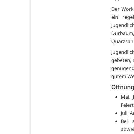
Der Works
ein rege
Jugendlic
Dürbaum
Quarzsand
Jugendli
gebeten, 
genügend 
gutem Wet
Öffnung
Mai, 
Feier
Juli, 
Bei 
abwe