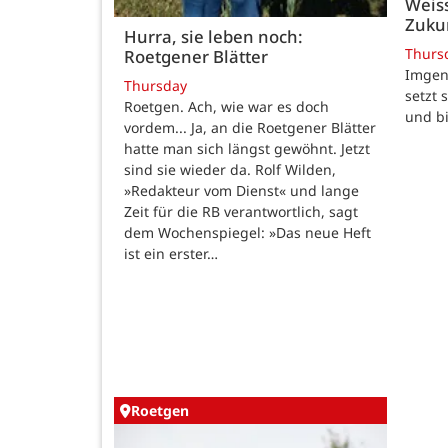
Weiss
Zukun
Hurra, sie leben noch:
Thurs
Roetgener Blätter
Imgenb
Thursday
setzt 
Roetgen. Ach, wie war es doch
und b
vordem... Ja, an die Roetgener Blätter
hatte man sich längst gewöhnt. Jetzt
sind sie wieder da. Rolf Wilden,
»Redakteur vom Dienst« und lange
Zeit für die RB verantwortlich, sagt
dem Wochenspiegel: »Das neue Heft
ist ein erster…
Roetgen