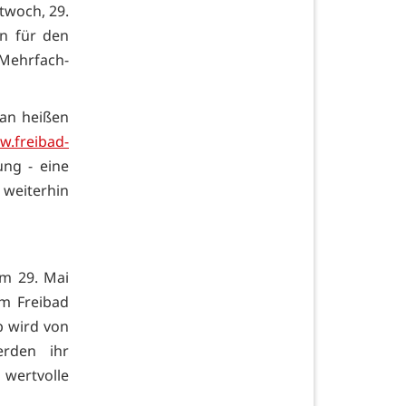
twoch, 29.
on für den
 Mehrfach-
 an heißen
.freibad-
ng - eine
weiterhin
m 29. Mai
am Freibad
 wird von
erden ihr
 wertvolle