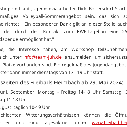
hop soll laut Jugendsozialarbeiter Dirk Boltersdorf Start
lmäßiges Volleyball-Sommerangebot sein, das sich sp
he richtet. "Ein besonderer Dank gilt an dieser Stelle auc
, der durch den Kontakt zum RWE-Tagebau eine 25
spende ermöglicht hat."
che, die Interesse haben, am Workshop teilzunehme
sich unter
info@team-juh.de
anzumelden, um sicherzustel
Plätze vorhanden sind. Ein regelmäßiges Jugendangebot 
ter dann immer dienstags von 17 - 19 Uhr statt.
szeiten des Freibads Heimbach ab 29. Mai 2024:
Juni, September: Montag - Freitag 14-18 Uhr Samstag, 
tag 11-18 Uhr
August: täglich 10-19 Uhr
schlechten Witterungsverhältnissen können die Öffnu
ichen und sind tagesaktuell unter
www.freibad-he