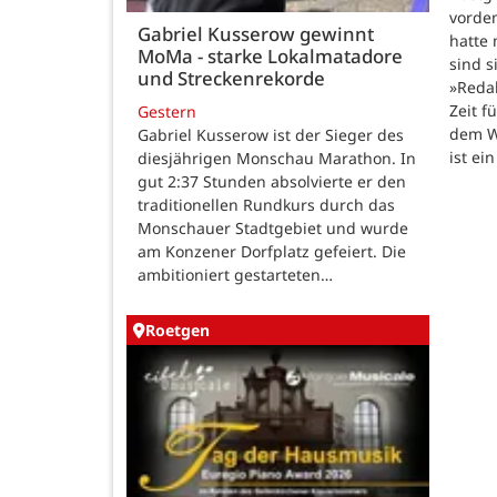
vordem
Gabriel Kusserow gewinnt
hatte 
MoMa - starke Lokalmatadore
sind s
und Streckenrekorde
»Reda
Zeit f
Gestern
dem W
Gabriel Kusserow ist der Sieger des
ist ei
diesjährigen Monschau Marathon. In
gut 2:37 Stunden absolvierte er den
traditionellen Rundkurs durch das
Monschauer Stadtgebiet und wurde
am Konzener Dorfplatz gefeiert. Die
ambitioniert gestarteten…
Roetgen