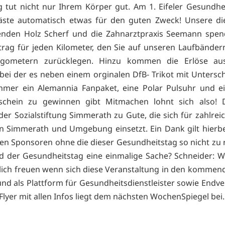
tut nicht nur Ihrem Körper gut. Am 1. Eifeler Gesundhe
äste automatisch etwas für den guten Zweck! Unsere die
enden Holz Scherf und die Zahnarztpraxis Seemann spen
trag für jeden Kilometer, den Sie auf unseren Laufbände
rgometern zurücklegen. Hinzu kommen die Erlöse au
bei der es neben einem orginalen DfB- Trikot mit Untersch
hmer ein Alemannia Fanpaket, eine Polar Pulsuhr und e
tschein zu gewinnen gibt Mitmachen lohnt sich also! D
r Sozialstiftung Simmerath zu Gute, die sich für zahlreic
in Simmerath und Umgebung einsetzt. Ein Dank gilt hierb
gen Sponsoren ohne die dieser Gesundheitstag so nicht zu r
d der Gesundheitstag eine einmalige Sache? Schneider: 
lich freuen wenn sich diese Veranstaltung in den kommen
 und als Plattform für Gesundheitsdienstleister sowie Endv
 Flyer mit allen Infos liegt dem nächsten WochenSpiegel bei.