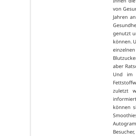
Ihnen di
von Gesun
Jahren an
Gesundhei
genutzt u
können. U
einzelnen
Blutzucke
aber Rats
Und im 
Fettstoff
zuletzt 
informier
können s
Smoothi
Autogramm
Besucher