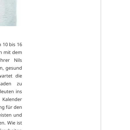
 10 bis 16
ch mit dem
hrer Nils
en, gesund
artet die
 laden zu
leuten ins
 Kalender
ung für den
eisten und
n. Wie ist