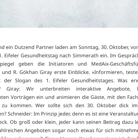
d ein Dutzend Partner laden am Sonntag, 30. Oktober, von
. Eifeler Gesundheitstag nach Simmerath ein. Im Gesprä
piegel geben die Initiatoren und MedAix-Geschäftsfü
 und R. Gökhan Giray erste Einblicke. »Informieren, test
st der Slogan des 1. Eifeler Gesundheitstages. Was erw
? Giray: Wir unterbreiten interaktive Angebote,
nten Vorträgen ein und animieren die Gäste, mit den Fach
 zu kommen. Wer sollte sich den 30. Oktober dick im
n? Schneider: Im Prinzip jeder, denn es ist eine Veranstalt
ck. Ob groß oder klein, jeder kann seinen Beitrag dazu l
ahlreichen Angeboten sogar noch etwas für sich mitnehme