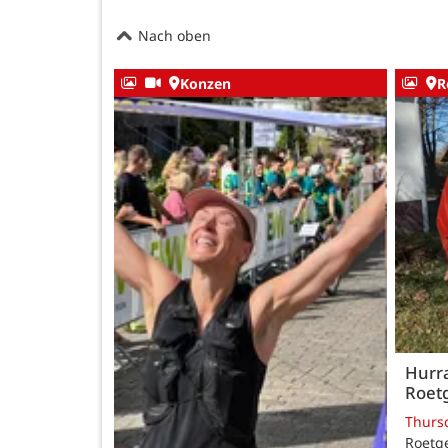
Nach oben
Konzen
R
Hurra
Roetg
Thurs
Roetge