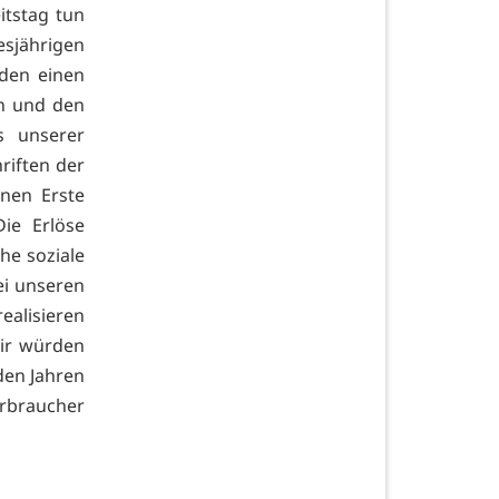
itstag tun
sjährigen
den einen
rn und den
s unserer
riften der
inen Erste
ie Erlöse
he soziale
ei unseren
ealisieren
Wir würden
den Jahren
erbraucher