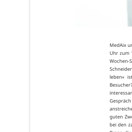
MedAix un
Uhr zum 1
Wochen-S
Schneider
leben« i
Besucher
interessa
Gespräch
anstreiche
guten Zwe
bei den z