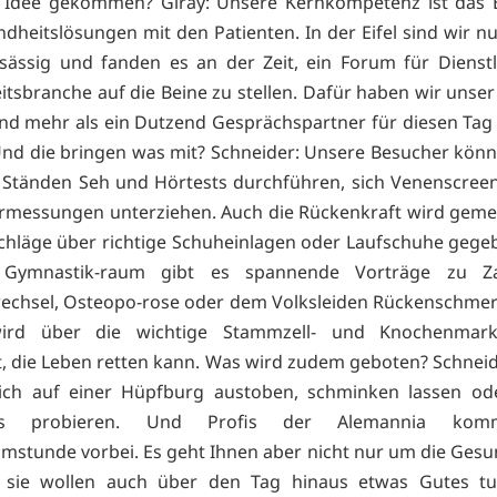
e Idee gekommen? Giray: Unsere Kernkompetenz ist das E
dheitslösungen mit den Patienten. In der Eifel sind wir nun
sässig und fanden es an der Zeit, ein Forum für Dienstl
tsbranche auf die Beine zu stellen. Dafür haben wir unse
nd mehr als ein Dutzend Gesprächspartner für diesen Ta
nd die bringen was mit? Schneider: Unsere Besucher kön
 Ständen Seh und Hörtests durchführen, sich Venenscree
rmessungen unterziehen. Auch die Rückenkraft wird gem
chläge über richtige Schuheinlagen oder Laufschuhe gegeb
Gymnastik-raum gibt es spannende Vorträge zu Zah
wechsel, Osteopo-rose oder dem Volksleiden Rückenschmer
wird über die wichtige Stammzell- und Knochenmar
t, die Leben retten kann. Was wird zudem geboten? Schneid
ich auf einer Hüpfburg austoben, schminken lassen ode
es probieren. Und Profis der Alemannia ko
stunde vorbei. Es geht Ihnen aber nicht nur um die Gesu
, sie wollen auch über den Tag hinaus etwas Gutes tun.