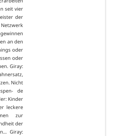
rarbeiten
 seit vier
eister der
r Netzwerk
g gewinnen
nen an den
nings oder
essen oder
en. Giray:
nersatz,
zen. Nicht
kspen- de
er: Kinder
r leckere
mmen zur
ndheit der
.. Giray: