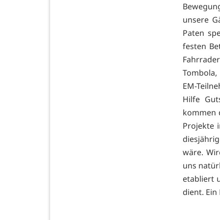
Bewegung 
unsere G
Paten sp
festen Be
Fahrrade
Tombola, 
EM-Teilne
Hilfe Gu
kommen de
Projekte 
diesjähri
wäre. Wir
uns natür
etabliert
dient. Ein