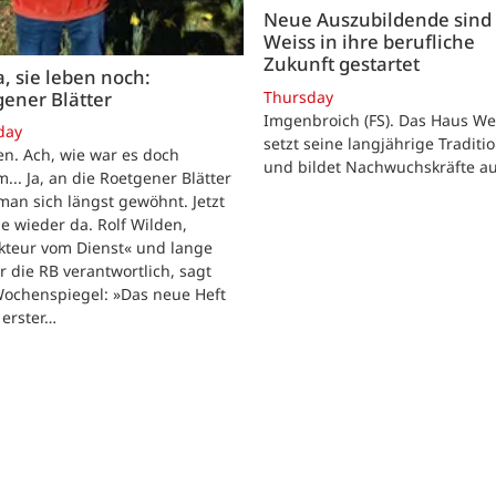
Neue Auszubildende sind 
Weiss in ihre berufliche
Zukunft gestartet
, sie leben noch:
Thursday
ener Blätter
Imgenbroich (FS). Das Haus We
day
setzt seine langjährige Traditio
n. Ach, wie war es doch
und bildet Nachwuchskräfte au
... Ja, an die Roetgener Blätter
man sich längst gewöhnt. Jetzt
ie wieder da. Rolf Wilden,
kteur vom Dienst« und lange
ür die RB verantwortlich, sagt
ochenspiegel: »Das neue Heft
n erster…