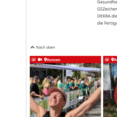
Gesundhei
GSZeichen
DEKRA die
die Ferti
Nach oben
Konzen
R