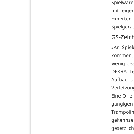
Spielware
mit eige
Experten
Spielgerä
GS-Zeich
»An Spiel
kommen, 
wenig bea
DEKRA Tes
Aufbau un
Verletzun
Eine Orie
gängigen 
Trampoli
gekennzei
gesetzlic