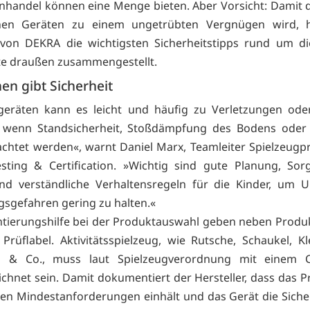
nhandel können eine Menge bieten. Aber Vorsicht: Damit di
nen Geräten zu einem ungetrübten Vergnügen wird, 
 von DEKRA die wichtigsten Sicherheitstipps rund um di
te draußen zusammengestellt.
en gibt Sicherheit
geräten kann es leicht und häufig zu Verletzungen ode
wenn Standsicherheit, Stoßdämpfung des Bodens oder 
chtet werden«, warnt Daniel Marx, Teamleiter Spielzeugp
ting & Certification. »Wichtig sind gute Planung, Sor
d verständliche Verhaltensregeln für die Kinder, um U
gsgefahren gering zu halten.«
ntierungshilfe bei der Produktauswahl geben neben Produk
Prüflabel. Aktivitätsspielzeug, wie Rutsche, Schaukel, Kl
n & Co., muss laut Spielzeugverordnung mit einem C
chnet sein. Damit dokumentiert der Hersteller, dass das P
hen Mindestanforderungen einhält und das Gerät die Siche