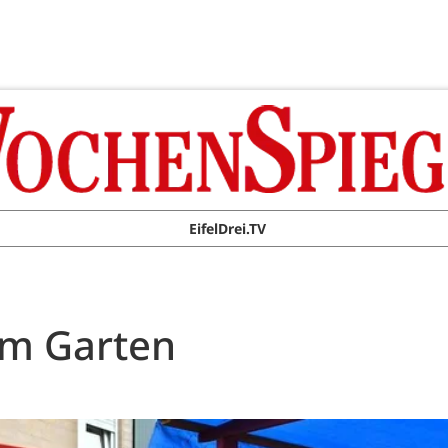
EifelDrei.TV
im Garten