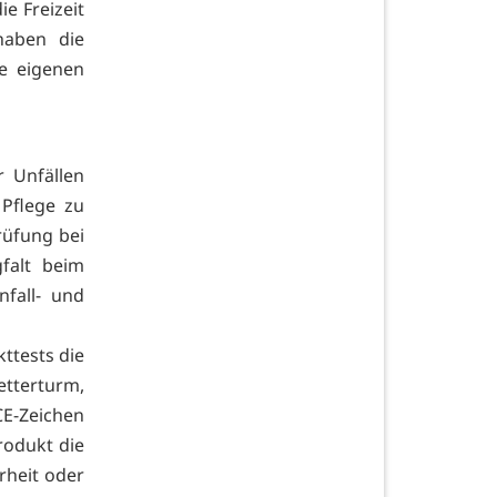
e Freizeit
haben die
e eigenen
r Unfällen
Pflege zu
rüfung bei
gfalt beim
nfall- und
ttests die
etterturm,
E-Zeichen
rodukt die
rheit oder