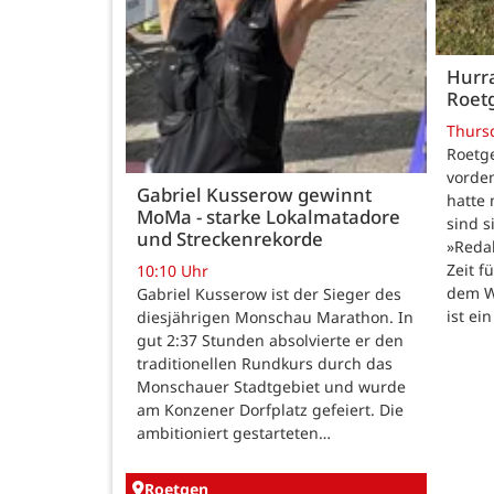
Hurra
Roetg
Thurs
Roetge
vordem
Gabriel Kusserow gewinnt
hatte 
MoMa - starke Lokalmatadore
sind s
und Streckenrekorde
»Reda
Zeit f
10:10 Uhr
dem W
Gabriel Kusserow ist der Sieger des
ist ei
diesjährigen Monschau Marathon. In
gut 2:37 Stunden absolvierte er den
traditionellen Rundkurs durch das
Monschauer Stadtgebiet und wurde
am Konzener Dorfplatz gefeiert. Die
ambitioniert gestarteten…
Roetgen