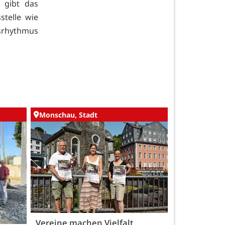
t gibt das
stelle wie
esrhythmus
Monschau, Stadt
Vereine machen Vielfalt