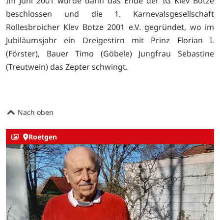
Im Juni 2001 wurde dann das Ende der IG Klev Botze
beschlossen und die 1. Karnevalsgesellschaft
Rollesbroicher Klev Botze 2001 e.V. gegründet, wo im
Jubiläumsjahr ein Dreigestirn mit Prinz Florian I.
(Förster), Bauer Timo (Göbele) Jungfrau Sebastine
(Treutwein) das Zepter schwingt.
Nach oben
Roetgen