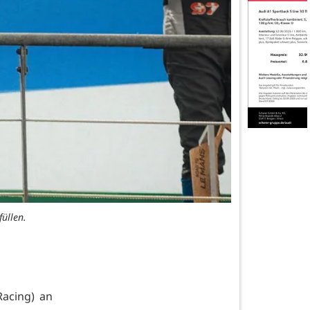
üllen.
acing) an