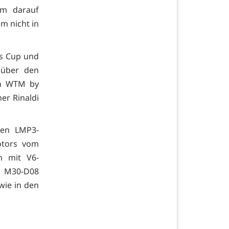
em darauf
m nicht in
ns Cup und
 über den
en WTM by
er Rinaldi
len LMP3-
otors vom
n mit V6-
e M30-D08
wie in den