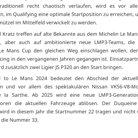
raditionell recht chaotisch verlaufen, wird es vor all
 im Qualifying eine optimale Startposition zu erreichen, u
mützel im Mittelfeld verwickelt zu werden.
 Kratz treffen auf alte Bekannte aus dem Michelin Le Ma
, aber auch auf ambitionierte neue LMP3-Teams, die
 Le Mans Cup den gleichen Weg einschlagen wollen, d
acing in den vergangenen Jahren gegangen ist. Einsatzpartn
d zusätzlich zwei Ligier JS P320 an den Start bringen.
 to Le Mans 2024 bedeutet den Abschied der aktuel
on und vor allem des spektakulären Nissan VK56-V8-M
de la Sarthe. Ab 2025 wird eine neue LMP3-Generatio
oren die aktuellen Fahrzeuge ablösen. Der Duquein
ird in diesem Jahr die Startnummer 22 tragen und nicht 
 die Nummer 33.