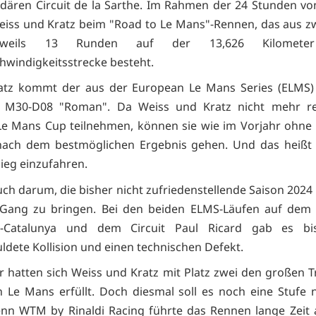
dären Circuit de la Sarthe. Im Rahmen der 24 Stunden v
eiss und Kratz beim "Road to Le Mans"-Rennen, das aus z
eweils 13 Runden auf der 13,626 Kilometer
windigkeitsstrecke besteht.
atz kommt der aus der European Le Mans Series (ELMS)
 M30-D08 "Roman". Da Weiss und Kratz nicht mehr r
Le Mans Cup teilnehmen, können sie wie im Vorjahr ohne
 nach dem bestmöglichen Ergebnis gehen. Und das heißt 
Sieg einzufahren.
uch darum, die bisher nicht zufriedenstellende Saison 2024
 Gang zu bringen. Bei den beiden ELMS-Läufen auf dem 
a-Catalunya und dem Circuit Paul Ricard gab es bi
ldete Kollision und einen technischen Defekt.
r hatten sich Weiss und Kratz mit Platz zwei den großen
 Le Mans erfüllt. Doch diesmal soll es noch eine Stufe
nn WTM by Rinaldi Racing führte das Rennen lange Zeit 