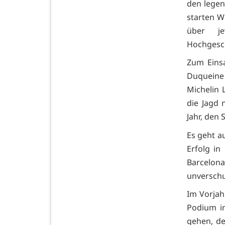
den legen
starten W
über j
Hochgesch
Zum Eins
Duqueine
Michelin 
die Jagd
Jahr, den 
Es geht a
Erfolg in
Barcelon
unverschu
Im Vorjah
Podium in
gehen, de