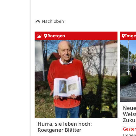
Nach oben
Roetgen
Imge
Neue
Weiss
Zukun
Hurra, sie leben noch:
Geste
Roetgener Blätter
Imgenb