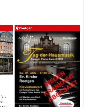
Roetgen
falt
er,
n und