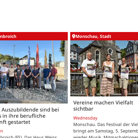
nbroich
Monschau, Stadt
Vereine machen Vielfalt
sichtbar
 Auszubildende sind bei
 in ihre berufliche
Wednesday
ft gestartet
Monschau. Das Festival der Viel
bringt am Samstag, 5. Septemb
rn
wieder Musik, Mitmachaktione
roich (FS). Das Haus Weiss