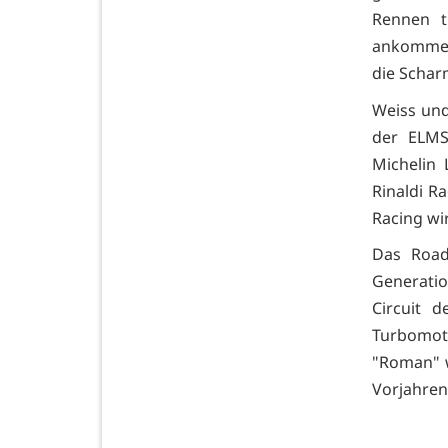
Rennen t
ankommen,
die Schar
Weiss und
der ELMS
Michelin
Rinaldi R
Racing wir
Das Road
Generati
Circuit 
Turbomot
"Roman" w
Vorjahren