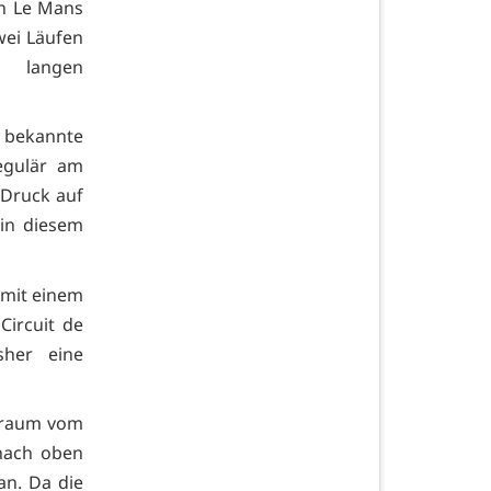
on Le Mans
wei Läufen
 langen
 bekannte
egulär am
 Druck auf
in diesem
 mit einem
Circuit de
sher eine
 Traum vom
 nach oben
an. Da die