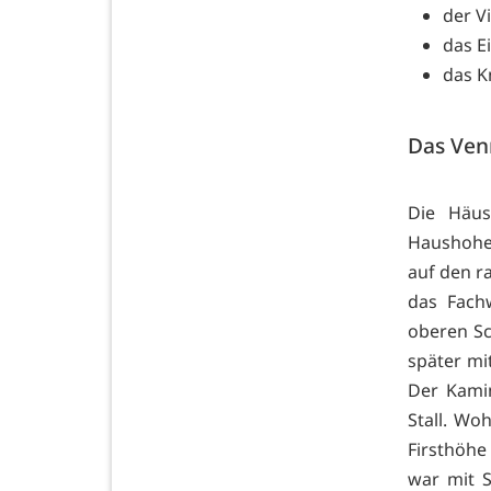
der V
das E
das K
Das Ven
Die Häus
Haushohe 
auf den r
das Fach
oberen Sc
später mi
Der Kami
Stall. Wo
Firsthöhe
war mit S