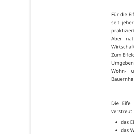
Für die E
seit jeh
praktizie
Aber nat
Wirtschaf
Zum Eifele
Umgeben 
Wohn- u
Bauernhau
Die Eife
verstreut 
das E
das W