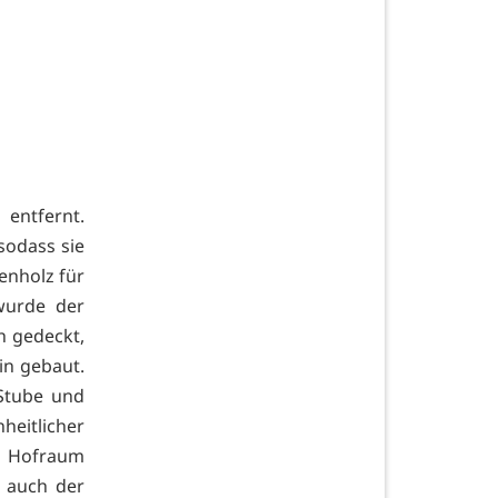
entfernt.
sodass sie
enholz für
wurde der
h gedeckt,
in gebaut.
Stube und
heitlicher
er Hofraum
h auch der