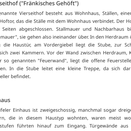
seithof ("Fränkisches Gehöft")
nannte Vierseithof besteht aus Wohnhaus, Ställen, ein
oftor, das die Ställe mit dem Wohnhaus verbindet. Der Ho
er Seiten abgeschlossen. Stallmauer und Nachbarhaus bi
uer", sie gehen also ineinander über. In den Herdraum ö
g die Haustür, am Vordergiebel liegt die Stube, zur Sc
 sich zwei Kammern. Vor der Wand zwischen Herdraum, 
r so genannten "Feuerwand", liegt die offene Feuerstel
en. In die Stube leitet eine kleine Treppe, da sich da
ller befindet.
haus
feler Einhaus ist zweigeschossig, manchmal sogar dreig
rn, die in diesem Haustyp wohnten, waren meist wo
nstufen führten hinauf zum Eingang. Türgewände aus 