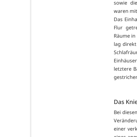
sowie di
waren mit
Das Einha
Flur get
Räume in 
lag direk
Schlafräu
Einhäuser
letztere 
gestrichen
Das Kni
Bei diese
Veränder
einer ver
eines ang