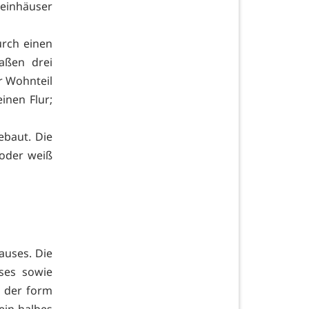
einhäuser
urch einen
aßen drei
r Wohnteil
inen Flur;
ebaut. Die
 oder weiß
auses. Die
ses sowie
h der form
ein halbes