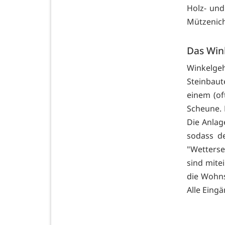
Holz- und
Mützenich
Das Win
Winkelgeh
Steinbaut
einem (of
Scheune. 
Die Anlag
sodass d
"Wetterse
sind mite
die Wohns
Alle Eing