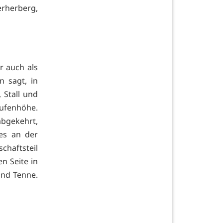
erherberg,
r auch als
n sagt, in
 Stall und
aufenhöhe.
abgekehrt,
es an der
chaftsteil
n Seite in
und Tenne.