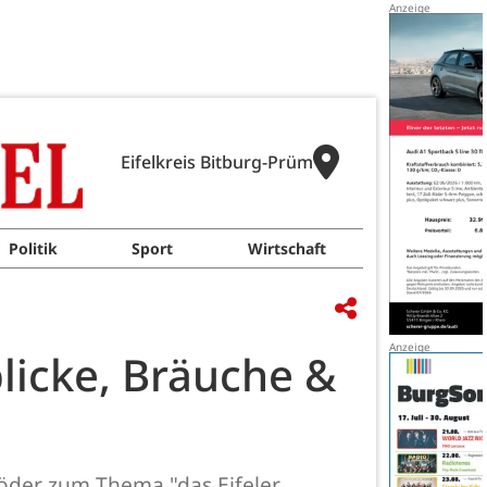
Eifelkreis Bitburg-Prüm
Politik
Sport
Wirtschaft
licke, Bräuche &
hröder zum Thema "das Eifeler