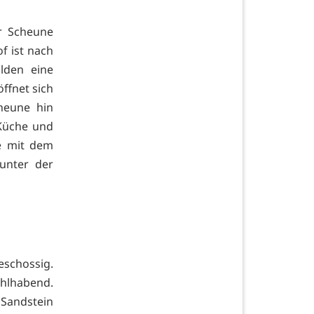
er Scheune
f ist nach
lden eine
ffnet sich
heune hin
Küche und
le mit dem
runter der
eschossig.
hlhabend.
Sandstein