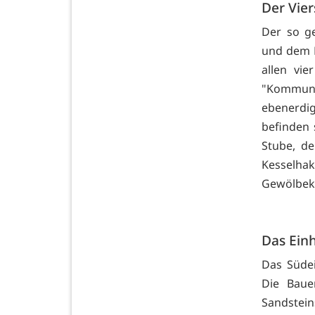
Der Vier
Der so ge
und dem H
allen vi
"Kommunma
ebenerdi
befinden
Stube, de
Kesselhak
Gewölbeke
Das Ein
Das Südei
Die Baue
Sandstei