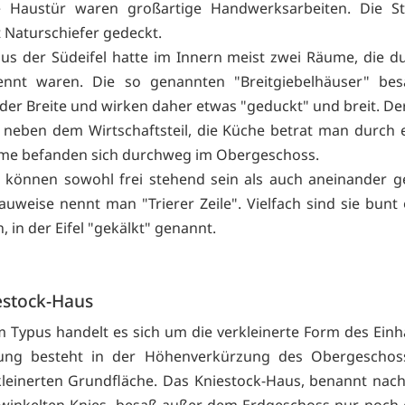
e Haustür waren großartige Handwerksarbeiten. Die St
 Naturschiefer gedeckt.
us der Südeifel hatte im Innern meist zwei Räume, die d
rennt waren. Die so genannten "Breitgiebelhäuser" bes
der Breite und wirken daher etwas "geduckt" und breit. De
t neben dem Wirtschaftsteil, die Küche betrat man durch e
me befanden sich durchweg im Obergeschoss.
 können sowohl frei stehend sein als auch aneinander g
Bauweise nennt man "Trierer Zeile". Vielfach sind sie bunt
, in der Eifel "gekälkt" genannt.
estock-Haus
m Typus handelt es sich um die verkleinerte Form des Einh
ung besteht in der Höhenverkürzung des Obergeschos
kleinerten Grundfläche. Das Kniestock-Haus, benannt nac
winkelten Knies, besaß außer dem Erdgeschoss nur noch 