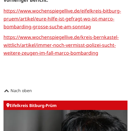
Vorheriger Bericht:
https://www.wochenspiegellive.de/eifelkreis-bitburg-
pruem/artikel/eure-hilfe-ist-gefragt-wo-ist-marco-
bombarding-grosse-suche-am-sonntag
https://www.wochenspiegellive.de/kreis-bernkastel-
wittlich/artikel/immer-noch-vermisst-polizei-sucht-
weitere-zeugen-im-fall-marco-bombarding
Nach oben
Eifelkreis Bitburg-Prüm