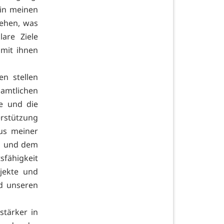
 in meinen
gehen, was
are Ziele
mit ihnen
n stellen
amtlichen
e und die
rstützung
aus meiner
ng und dem
sfähigkeit
ojekte und
d unseren
tärker in