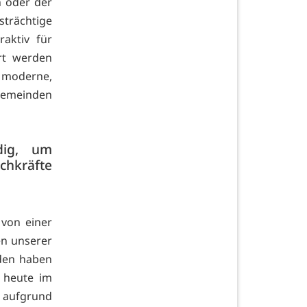
 oder der
strächtige
aktiv für
rt werden
e moderne,
sgemeinden
dig, um
chkräfte
von einer
en unserer
den haben
 heute im
n aufgrund