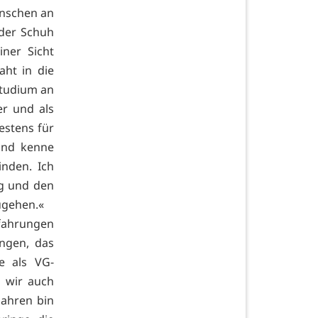
enschen an
 der Schuh
ner Sicht
aht in die
 Studium an
er und als
estens für
und kenne
nden. Ich
g und den
ugehen.«
rfahrungen
ngen, das
e als VG-
n wir auch
Jahren bin