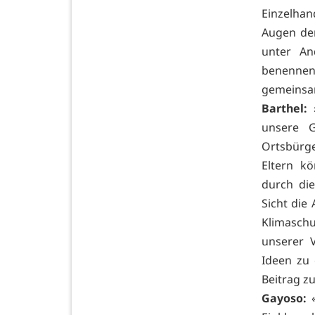
Einzelhan
Augen der
unter An
benennen
gemeinsa
Barthel:
»
unsere G
Ortsbürg
Eltern k
durch die
Sicht die
Klimaschu
unserer V
Ideen zu
Beitrag zu
Gayoso:
«