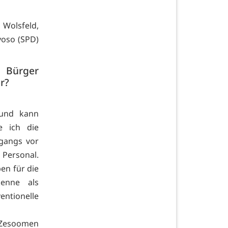
 Wolsfeld,
yoso (SPD)
0 Bürger
r?
 und kann
e ich die
gangs vor
 Personal.
ben für die
enne als
ntionelle
‚Zesoomen