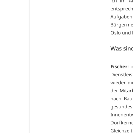
ich im A
entsprech
Aufgaben
Bürgermei
Oslo und 
Was sind
Fischer:
«
Dienstlei
wieder di
der Mitar
nach Bauf
gesunde
Innenen
Dorfkerne
Gleichzei