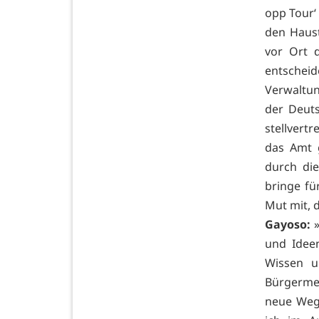
opp Tour‘
den Haust
vor Ort 
entscheid
Verwaltung
der Deuts
stellvert
das Amt 
durch di
bringe f
Mut mit, 
Gayoso:
»
und Idee
Wissen u
Bürgermei
neue Wege