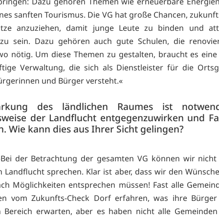
 bringen: Dazu gehören Themen wie erneuerbare Energien
nes sanften Tourismus. Die VG hat große Chancen, zukunft
lätze anzuziehen, damit junge Leute zu binden und attr
 zu sein. Dazu gehören auch gute Schulen, die renovie
o nötig. Um diese Themen zu gestalten, braucht es ein
ftige Verwaltung, die sich als Dienstleister für die Ort
ürgerinnen und Bürger versteht.«
ärkung des ländlichen Raumes ist notwen
lsweise der Landflucht entgegenzuwirken und Fa
n. Wie kann dies aus Ihrer Sicht gelingen?
Bei der Betrachtung der gesamten VG können wir nicht 
n Landflucht sprechen. Klar ist aber, dass wir den Wünsch
ach Möglichkeiten entsprechen müssen! Fast alle Gemein
n vom Zukunfts-Check Dorf erfahren, was ihre Bürger
n Bereich erwarten, aber es haben nicht alle Gemeinde