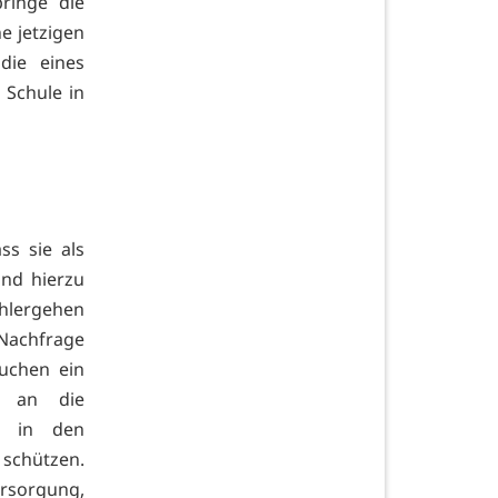
ringe die
e jetzigen
die eines
 Schule in
ss sie als
und hierzu
ohlergehen
 Nachfrage
auchen ein
r an die
n in den
 schützen.
ersorgung,