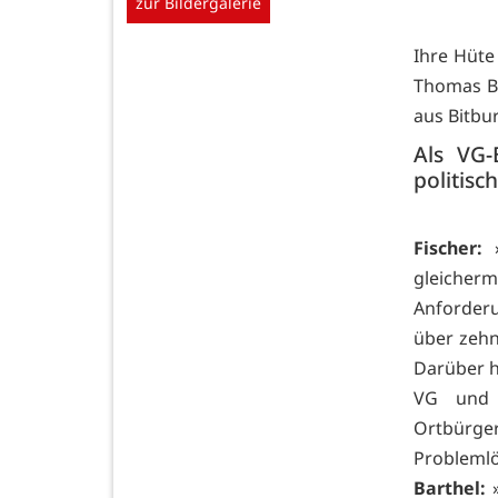
zur Bildergalerie
Ihre Hüte
Thomas Ba
aus Bitbu
Als VG-
politisc
Fischer:
»
gleicher
Anforder
über zehn
Darüber hi
VG und 
Ortbürge
Problemlö
Barthel:
»