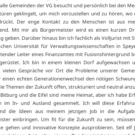
 alle Gemeinden der VG besucht und persönlich bei den M
üren geklingelt, um mich vorzustellen und zu hören, wo
drückt. Der enge Kontakt zu den Menschen ist aus mei
end. Mit mir als Bürgermeister wird es einen kurzen Dr
 geben. Darüber hinaus bin ich fachlich als Volljurist mit
chen Universität für Verwaltungswissenschaften in Spey
retender Leiter eines Finanzamtes mit Fusionshintergrund b
gerüstet. Ich bin in einem kleinen Dorf aufgewachsen 
e vielen Gespräche vor Ort die Probleme unserer Gemei
ür einen echten Generationenwechsel den nötigen Schwun
die Themen der Zukunft offen, strukturiert und neutral anz
Bitburg und die Eifel sind meine Heimat, aber ich habe E
n im In- und Ausland gesammelt. Ich will diese Erfahru
nd die Ideen aus meinem jetzigen Job in die Aufgab
ster einbringen. Um fit für die Zukunft zu sein, müsse
 gehen und innovative Konzepte ausprobieren. Seit elf 