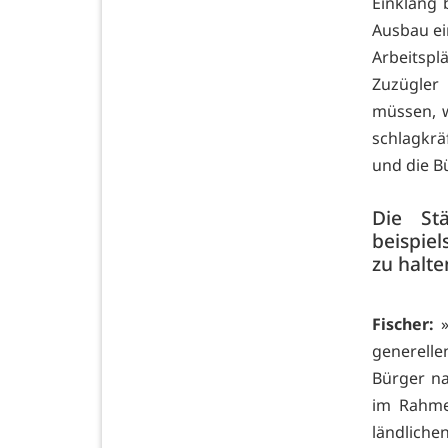
Einklang
Ausbau ei
Arbeitsp
Zuzügler
müssen, w
schlagkrä
und die B
Die St
beispie
zu halte
Fischer:
»
generelle
Bürger n
im Rahme
ländliche