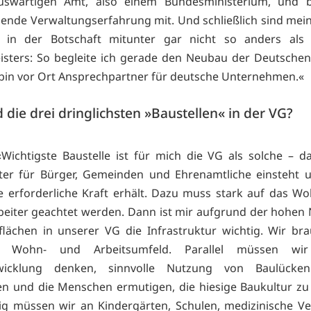
uswärtigen Amt, also einem Bundesministerium, und b
ende Verwaltungserfahrung mit. Und schließlich sind mein
 in der Botschaft mitunter gar nicht so anders als 
sters: So begleite ich gerade den Neubau der Deutschen
bin vor Ort Ansprechpartner für deutsche Unternehmen.«
 die drei dringlichsten »Baustellen« in der VG?
Wichtigste Baustelle ist für mich die VG als solche – da
ster für Bürger, Gemeinden und Ehrenamtliche einsteht 
e erforderliche Kraft erhält. Dazu muss stark auf das W
beiter geachtet werden. Dann ist mir aufgrund der hohen
lächen in unserer VG die Infrastruktur wichtig. Wir br
s Wohn- und Arbeitsumfeld. Parallel müssen wi
twicklung denken, sinnvolle Nutzung von Baulücke
n und die Menschen ermutigen, die hiesige Baukultur zu
tig müssen wir an Kindergärten, Schulen, medizinische V