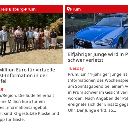
kreis Bitburg-Prüm
Prüm
Elfjähriger Junge wird in
schwer verletzt
Tuesday
Million Euro für virtuelle
Prüm. Ein 11-jähriger Junge is
st-Information in der
Informationen des Wochenspie
fel
am Sonntagabend bei einem Vo
 Uhr
in Prüm schwer im Gesicht verl
/Region. Die Südeifel erhält
worden. Nach Angaben der Pol
ine Million Euro für ein
ereignete sich der Einsatz geg
les Informationsangebot.
Uhr. Der Junge erlitt, so…
t sind KI-gestützte Kioske und
pp für Gäste.