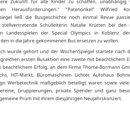
sere Zukunft für alle Kinder zu schaffen, unabhängig 
ellen Herausforderungen." "Patenonkel" Wilfried 
iegel ließ die Busgeschichte noch einmal Revue passie
 stellvertretende Schulleiterin Natalie Krütten bei den 
hen Landesspielen der Special Olympics in Koblenz d
 den in die Jahre gekommenen Bus ersetzen zu wollen.
ch wurde gehört und der WochenSpiegel startete nach de
lgreichen ersten Busaktion eine zweite mit beachtlichem Er
it beachtlichem Erfolg, an dem Firma Thome-Bormann Gm
chs, HIT-Markt, Büromaschinen Lichter, Autohaus Boh
ign Werbetechnik maßgeblich beteiligt waren sowie viele
Vereine, Gruppierungen, private Spender und ganz beso
emeine Prüm mit ihrem diesjährigen Neujahrskonzert.