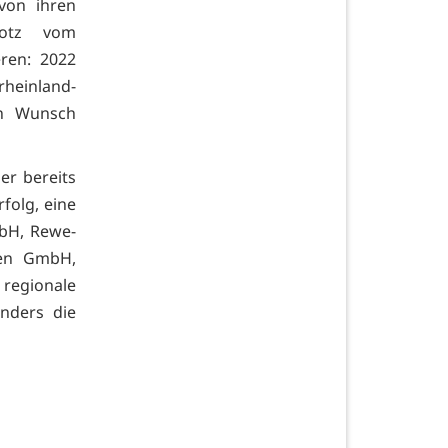
von ihren
Kootz vom
ren: 2022
rheinland-
en Wunsch
r bereits
folg, eine
bH, Rewe-
nen GmbH,
 regionale
nders die