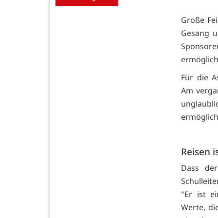
Große Fei
Gesang u
Sponsoren
ermöglich
Für die A
Am vergan
unglaubl
ermöglich
Reisen i
Dass der
Schulleit
"Er ist 
Werte, di