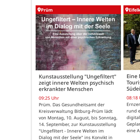
Prüm
Eifel
Eine 
Kunstausstellung "Ungefiltert"
Touri
zeigt innere Welten psychisch
Südei
erkrankter Menschen
08:18
09:25 Uhr
Ernzen
Prüm. Das Gesundheitsamt der
rund e
Kreisverwaltung Bitburg-Prüm lädt
digita
von Montag, 10. August, bis Sonntag,
Geplan
14. September, zur Kunstausstellung
eine A
"Ungefiltert - Innere Welten im
Dialog mit der Seele" ins Konvikt in