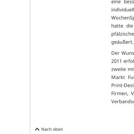
eine bes
individu
WochenSp
hatte die
pfälzisc
geäußert,
Der Wuns
2011 erfo
zweite m
Markt Fu
Print-Des
Firmen, 
Verbandsg
Nach oben