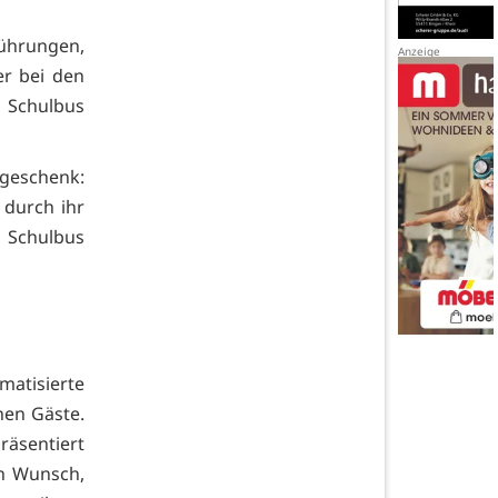
führungen,
r bei den
n Schulbus
sgeschenk:
 durch ihr
 Schulbus
atisierte
nen Gäste.
äsentiert
en Wunsch,