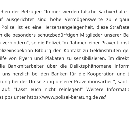
hen der Betrüger: "Immer werden falsche Sachverhalte 
uf ausgerichtet sind hohe Vermögenswerte zu ergau
 Polizei ist es eine Herzensangelegenheit, diese Straftat
n die besonders schutzbedürftigen Mitglieder unserer B
zu verhindern", so die Polizei. Im Rahmen einer Präventio
olizeiinspektion Bitburg den Kontakt zu Geldinstituten g
ilfe von Flyern und Plakaten zu sensibilisieren. Im direk
ie Bankmitarbeiter über die Deliktsphänomene informi
uns herzlich bei den Banken für die Kooperation und t
zung bei der Umsetzung unserer Präventionsarbeit", sagt d
 auf: "Lasst euch nicht reinlegen!" Weitere Informat
stipps unter
https://www.polizei-beratung.de
red