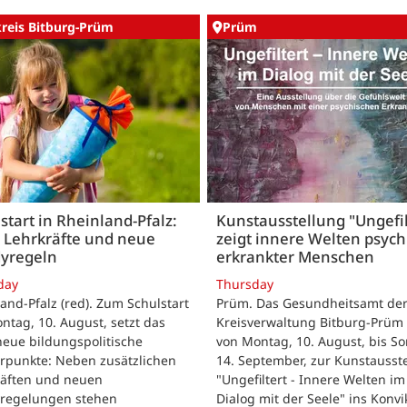
kreis Bitburg-Prüm
Prüm
start in Rheinland-Pfalz:
Kunstausstellung "Ungefil
 Lehrkräfte und neue
zeigt innere Welten psych
yregeln
erkrankter Menschen
day
Thursday
and-Pfalz (red). Zum Schulstart
Prüm. Das Gesundheitsamt de
tag, 10. August, setzt das
Kreisverwaltung Bitburg-Prüm 
eue bildungspolitische
von Montag, 10. August, bis So
rpunkte: Neben zusätzlichen
14. September, zur Kunstausst
räften und neuen
"Ungefiltert - Innere Welten im
regelungen stehen
Dialog mit der Seele" ins Konvik