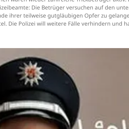
zeibeamte: Die Betrüger versuchen auf den unter
 ihrer teilweise gutgläubigen Opfer zu gelangen.
itel. Die Polizei will weitere Fälle verhindern un