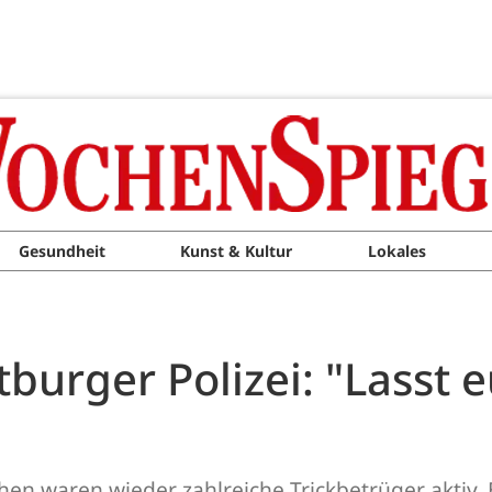
Gesundheit
Kunst & Kultur
Lokales
urger Polizei: "Lasst e
 waren wieder zahlreiche Trickbetrüger aktiv. E