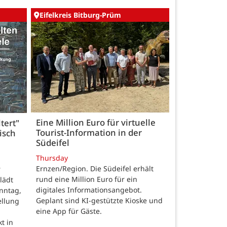
Eifelkreis Bitburg-Prüm
Eine Million Euro für virtuelle
tert"
Tourist-Information in der
isch
Südeifel
Thursday
Ernzen/Region. Die Südeifel erhält
r
rund eine Million Euro für ein
lädt
digitales Informationsangebot.
nntag,
Geplant sind KI-gestützte Kioske und
ellung
eine App für Gäste.
t in