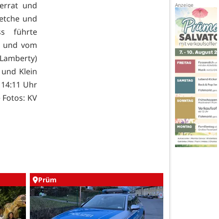
ferrat und
ketche und
s führte
e und vom
Lamberty)
 und Klein
 14:11 Uhr
 Fotos: KV
Prüm