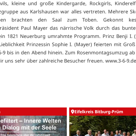
ils, kleine und große Kindergarde, Rockgirls, Kinderel
zgruppe aus Karlshausen war alles vertreten. Mehrere S
eden brachten den Saal zum Toben. Gekonnt kes
präsident Paul Mayer das närrische Volk durch das bunt
ein 1821 Neuerburg umrahmte Programm. Prinz Benji I. (
Lieblichkeit Prinzessin Sophie I. (Mayer) feierten mit Groß
6-9 bis in den Abend hinein. Zum Rosenmontagsumzug ab
r uns sehr über zahlreiche Besucher freuen.
www.3-6-9.de
m
Eifelkreis Bitburg-Prüm