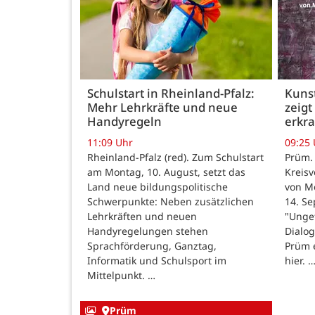
Schulstart in Rheinland-Pfalz:
Kunst
Mehr Lehrkräfte und neue
zeigt
Handyregeln
erkr
11:09 Uhr
09:25
Rheinland-Pfalz (red). Zum Schulstart
Prüm.
am Montag, 10. August, setzt das
Kreisv
Land neue bildungspolitische
von Mo
Schwerpunkte: Neben zusätzlichen
14. Se
Lehrkräften und neuen
"Ungef
Handyregelungen stehen
Dialog
Sprachförderung, Ganztag,
Prüm e
Informatik und Schulsport im
hier. 
Mittelpunkt. …
Prüm