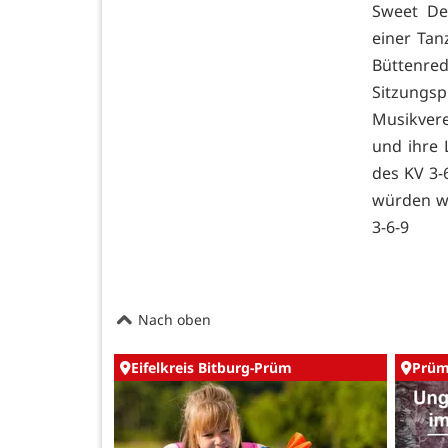
Sweet Dev
einer Tan
Büttenr
Sitzungs
Musikver
und ihre 
des KV 3-
würden wi
3-6-9
Nach oben
Eifelkreis Bitburg-Prüm
Prü