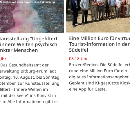
Eine Million Euro für virtu
ausstellung "Ungefiltert"
Tourist-Information in der
 innere Welten psychisch
Südeifel
ankter Menschen
08:18 Uhr
 Uhr
Ernzen/Region. Die Südeifel er
 Das Gesundheitsamt der
rund eine Million Euro für ein
erwaltung Bitburg-Prüm lädt
digitales Informationsangebot.
ntag, 10. August, bis Sonntag,
Geplant sind KI-gestützte Kios
ptember, zur Kunstausstellung
eine App für Gäste.
iltert - Innere Welten im
 mit der Seele" ins Konvikt in
in. Alle Informationen gibt es
…