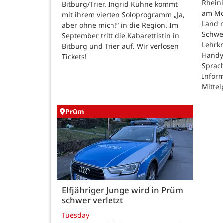
Rheinl
Bitburg/Trier. Ingrid Kühne kommt
am Mon
mit ihrem vierten Soloprogramm „Ja,
Land n
aber ohne mich!“ in die Region. Im
Schwe
September tritt die Kabarettistin in
Lehrk
Bitburg und Trier auf. Wir verlosen
Handy
Tickets!
Sprac
Inform
Mittel
Prüm
Elfjähriger Junge wird in Prüm
schwer verletzt
Tuesday