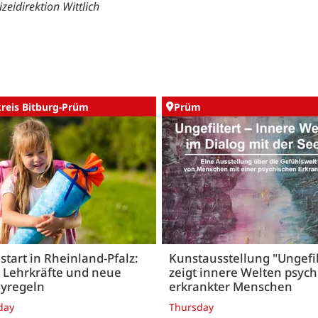
izeidirektion Wittlich
kreis Bitburg-Prüm
Prüm
start in Rheinland-Pfalz:
Kunstausstellung "Ungefil
 Lehrkräfte und neue
zeigt innere Welten psych
yregeln
erkrankter Menschen
day
Thursday