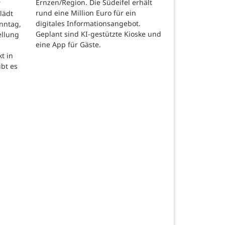
Ernzen/Region. Die Südeifel erhält
r
rund eine Million Euro für ein
lädt
digitales Informationsangebot.
nntag,
Geplant sind KI-gestützte Kioske und
ellung
eine App für Gäste.
t in
ibt es