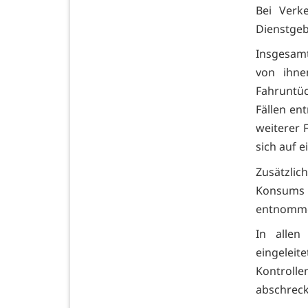
Bei Verk
Dienstgeb
Insgesamt
von ihne
Fahruntüch
Fällen ent
weiterer 
sich auf 
Zusätzli
Konsums 
entnommen
In allen
eingeleit
Kontroll
abschreck