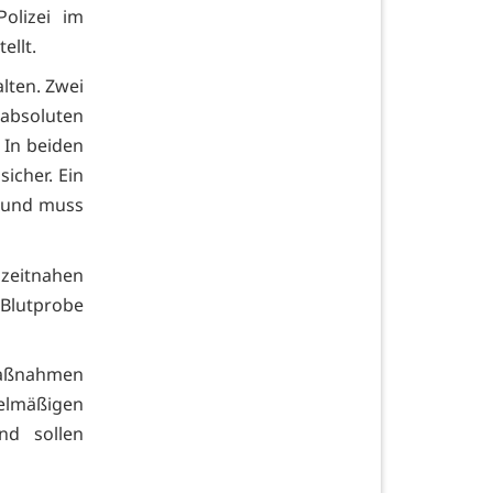
olizei im
ellt.
lten. Zwei
absoluten
. In beiden
sicher. Ein
t und muss
zeitnahen
Blutprobe
Maßnahmen
gelmäßigen
nd sollen