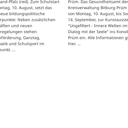
and-Pfalz (red). Zum Schulstart
Prüm. Das Gesundheitsamt de
tag, 10. August, setzt das
Kreisverwaltung Bitburg-Prüm 
eue bildungspolitische
von Montag, 10. August, bis So
rpunkte: Neben zusätzlichen
14. September, zur Kunstausst
räften und neuen
"Ungefiltert - Innere Welten im
regelungen stehen
Dialog mit der Seele" ins Konvik
hförderung, Ganztag,
Prüm ein. Alle Informationen g
atik und Schulsport im
hier. …
punkt. …