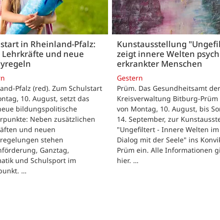
start in Rheinland-Pfalz:
Kunstausstellung "Ungefil
 Lehrkräfte und neue
zeigt innere Welten psych
yregeln
erkrankter Menschen
rn
Gestern
and-Pfalz (red). Zum Schulstart
Prüm. Das Gesundheitsamt de
tag, 10. August, setzt das
Kreisverwaltung Bitburg-Prüm 
eue bildungspolitische
von Montag, 10. August, bis So
rpunkte: Neben zusätzlichen
14. September, zur Kunstausst
räften und neuen
"Ungefiltert - Innere Welten im
regelungen stehen
Dialog mit der Seele" ins Konvik
hförderung, Ganztag,
Prüm ein. Alle Informationen g
atik und Schulsport im
hier. …
punkt. …