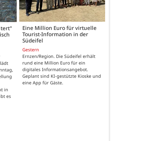
Eine Million Euro für virtuelle
tert"
Tourist-Information in der
isch
Südeifel
Gestern
Ernzen/Region. Die Südeifel erhält
r
rund eine Million Euro für ein
lädt
digitales Informationsangebot.
nntag,
Geplant sind KI-gestützte Kioske und
ellung
eine App für Gäste.
t in
ibt es