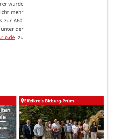
rer wurde
nicht mehr
s zur A60.
h unter der
rlp.de
zu
Eifelkreis Bitburg-Prüm