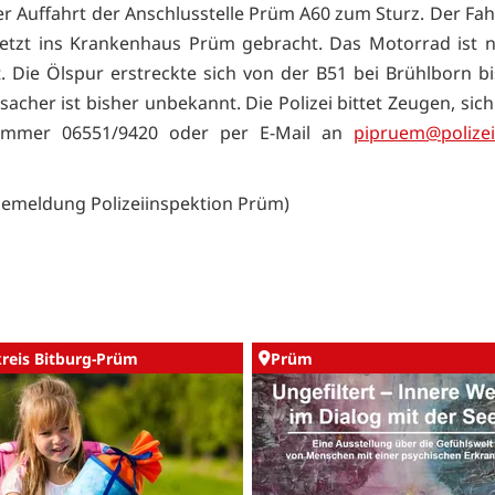
er Auffahrt der Anschlusstelle Prüm A60 zum Sturz.
Der Fah
rletzt ins Krankenhaus Prüm gebracht. Das Motorrad ist 
t. Die Ölspur erstreckte sich von der B51 bei Brühlborn bi
acher ist bisher unbekannt. Die Polizei bittet Zeugen, sic
ummer 06551/9420 oder per E-Mail an
pipruem@polizei.
semeldung Polizeiinspektion Prüm)
kreis Bitburg-Prüm
Prüm