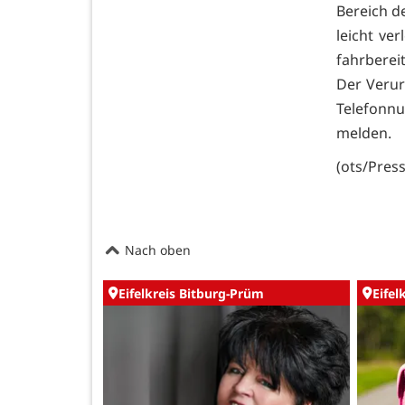
Bereich d
leicht ve
fahrberei
Der Verurs
Telefonn
melden.
(ots/Pres
Nach oben
Eifelkreis Bitburg-Prüm
Eifel