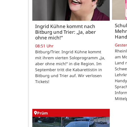
Schul
Ingrid Kühne kommt nach
Mehr
Bitburg und Trier: „Ja, aber
Hand
ohne mich!“
Geste
08:51 Uhr
Rheinl
Bitburg/Trier. Ingrid Kühne kommt
am Mon
mit ihrem vierten Soloprogramm „Ja,
Land n
aber ohne mich!“ in die Region. Im
Schwe
September tritt die Kabarettistin in
Lehrk
Bitburg und Trier auf. Wir verlosen
Handy
Tickets!
Sprac
Inform
Mittel
Prüm