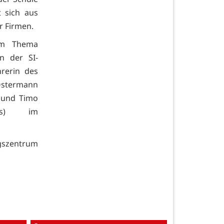
 sich aus
r Firmen.
um Thema
n der SI-
hrerin des
Ostermann
n und Timo
ams) im
gszentrum