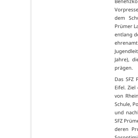
Benefizk
Vorpresse
dem Schü
Prümer La
entlang d
ehrenam
Jugendlei
Jahre), d
prägen.
Das SFZ 
Eifel. Zi
von Rhei
Schule, Po
und nachh
SFZ Prüme
deren Pro
Soroptimi