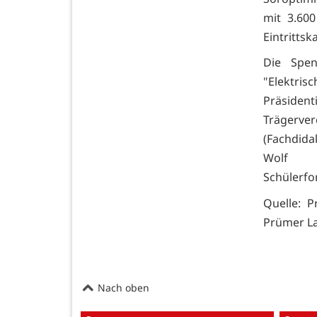
mit 3.60
Eintritts
Die Spe
"Elektri
Präsident
Trägerve
(Fachdida
Wolf (
Schülerf
Quelle: 
Prümer L
Nach oben