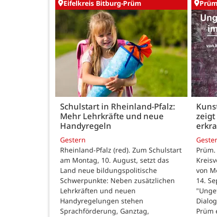
Eifelkreis Bitburg-Prüm
Prü
Schulstart in Rheinland-Pfalz:
Kunst
Mehr Lehrkräfte und neue
zeigt
Handyregeln
erkr
Gestern
Geste
Rheinland-Pfalz (red). Zum Schulstart
Prüm.
am Montag, 10. August, setzt das
Kreisv
Land neue bildungspolitische
von Mo
Schwerpunkte: Neben zusätzlichen
14. Se
Lehrkräften und neuen
"Ungef
Handyregelungen stehen
Dialog
Sprachförderung, Ganztag,
Prüm e