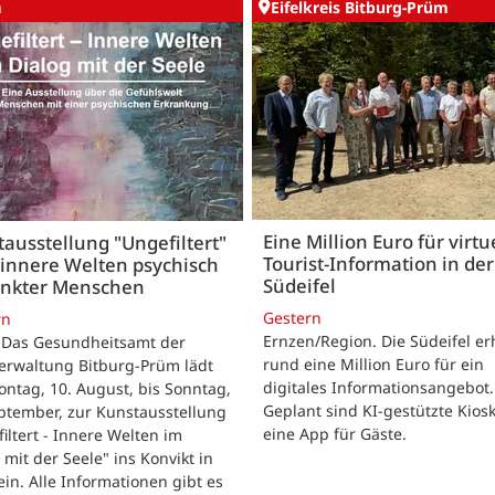
m
Eifelkreis Bitburg-Prüm
Eine Million Euro für virtu
ausstellung "Ungefiltert"
Tourist-Information in der
 innere Welten psychisch
Südeifel
ankter Menschen
Gestern
rn
Ernzen/Region. Die Südeifel er
 Das Gesundheitsamt der
rund eine Million Euro für ein
erwaltung Bitburg-Prüm lädt
digitales Informationsangebot.
ntag, 10. August, bis Sonntag,
Geplant sind KI-gestützte Kios
ptember, zur Kunstausstellung
eine App für Gäste.
iltert - Innere Welten im
 mit der Seele" ins Konvikt in
in. Alle Informationen gibt es