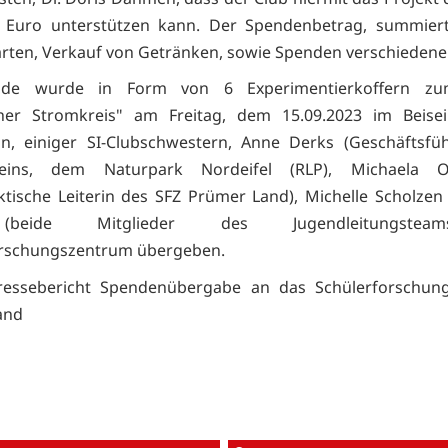
0 Euro unterstützen kann. Der Spendenbetrag, summiert
karten, Verkauf von Getränken, sowie Spenden verschiedene
nde wurde in Form von 6 Experimentierkoffern z
scher Stromkreis" am Freitag, dem 15.09.2023 im Beisei
in, einiger SI-Clubschwestern, Anne Derks (Geschäftsfü
reins, dem Naturpark Nordeifel (RLP), Michaela 
ktische Leiterin des SFZ Prümer Land), Michelle Scholze
beide Mitglieder des Jugendleitungste
orschungszentrum übergeben.
Pressebericht Spendenübergabe an das Schülerforschun
and