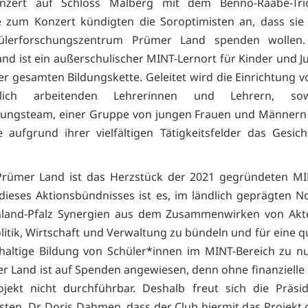
onzert auf Schloss Malberg mit dem Benno-Raabe-Tri
 zum Konzert kündigten die Soroptimisten an, dass sie
lerforschungszentrum Prümer Land spenden wollen
nd ist ein außerschulischer MINT-Lernort für Kinder und J
er gesamten Bildungskette. Geleitet wird die Einrichtung v
tlich arbeitenden Lehrerinnen und Lehrern, s
tungsteam, einer Gruppe von jungen Frauen und Männern 
ie aufgrund ihrer vielfältigen Tätigkeitsfelder das Gesic
Prümer Land ist das Herzstück der 2021 gegründeten MI
el dieses Aktionsbündnisses ist es, im ländlich geprägten 
nland-Pfalz Synergien aus dem Zusammenwirken von Akt
litik, Wirtschaft und Verwaltung zu bündeln und für eine qu
altige Bildung von Schüler*innen im MINT-Bereich zu n
r Land ist auf Spenden angewiesen, denn ohne finanzielle 
jekt nicht durchführbar. Deshalb freut sich die Präsi
sten, Dr. Doris Dahmen, dass der Club hiermit das Projekt 