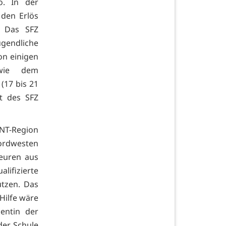
o. In der
 den Erlös
. Das SFZ
ugendliche
on einigen
owie dem
(17 bis 21
ht des SFZ
NT-Region
Nordwesten
euren aus
alifizierte
utzen. Das
Hilfe wäre
dentin der
der Schule