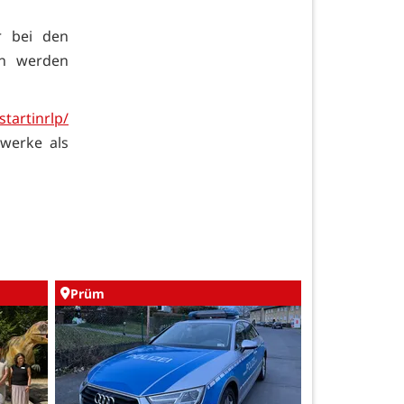
r bei den
en werden
startinrlp/
werke als
Prüm