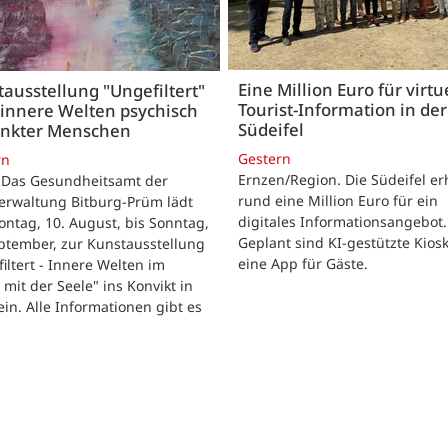
Eine Million Euro für virtu
ausstellung "Ungefiltert"
Tourist-Information in der
 innere Welten psychisch
Südeifel
ankter Menschen
Gestern
rn
Ernzen/Region. Die Südeifel er
 Das Gesundheitsamt der
rund eine Million Euro für ein
erwaltung Bitburg-Prüm lädt
digitales Informationsangebot.
ntag, 10. August, bis Sonntag,
Geplant sind KI-gestützte Kios
ptember, zur Kunstausstellung
eine App für Gäste.
iltert - Innere Welten im
 mit der Seele" ins Konvikt in
in. Alle Informationen gibt es
…