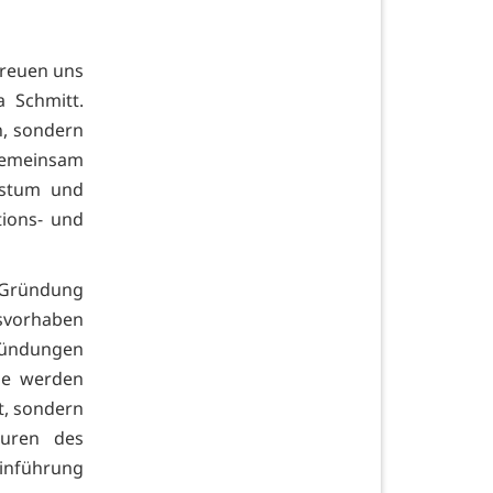
freuen uns
a Schmitt.
n, sondern
Gemeinsam
hstum und
tions- und
 Gründung
gsvorhaben
Gründungen
nde werden
zt, sondern
uren des
inführung