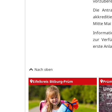
vorzubere
Die Antr
akkredit
Mitte Mai
Informat
zur Verf
erste Anl
Nach oben
Eifelkreis Bitburg-Prüm
Prü