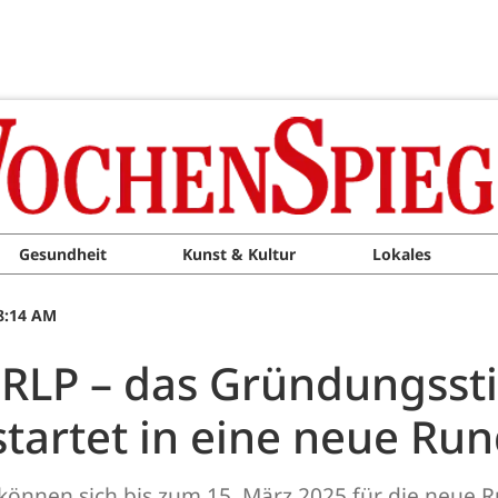
Gesundheit
Kunst & Kultur
Lokales
08:14 AM
in.RLP – das Gründungss
startet in eine neue Ru
können sich bis zum 15. März 2025 für die neue