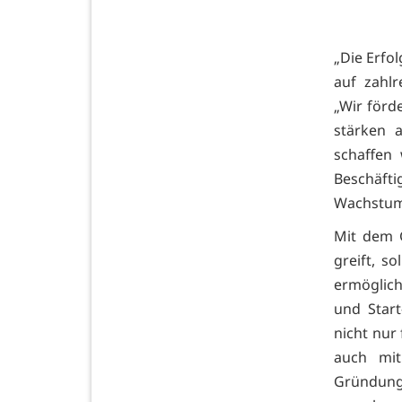
„Die Erfo
auf zahlr
„Wir förd
stärken 
schaffen
Beschäfti
Wachstums
Mit dem 
greift, s
ermöglich
und Start
nicht nur 
auch mi
Gründung