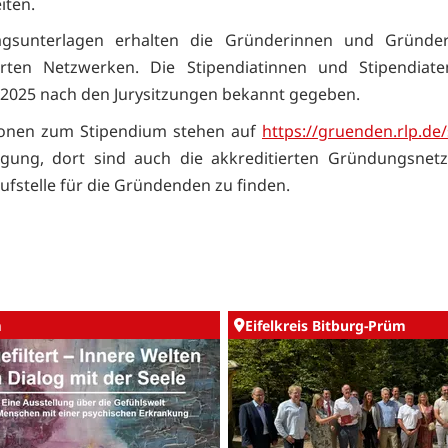
iten.
agsunterlagen erhalten die Gründerinnen und Gründe
ierten Netzwerken. Die Stipendiatinnen und Stipendiat
 2025 nach den Jurysitzungen bekannt gegeben.
ionen zum Stipendium stehen auf
https://gruenden.rlp.de/
ügung, dort sind auch die akkreditierten Gründungsnetz
aufstelle für die Gründenden zu finden.
m
Eifelkreis Bitburg-Prüm