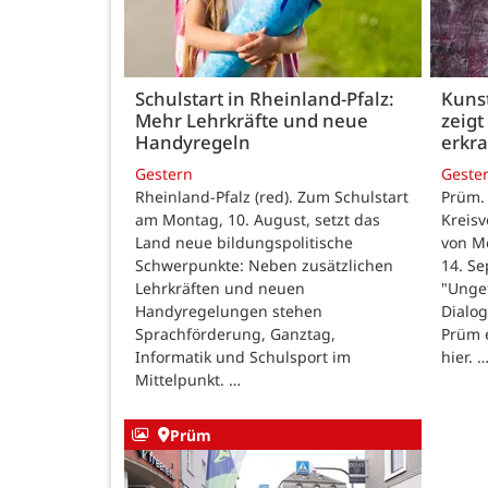
Schulstart in Rheinland-Pfalz:
Kunst
Mehr Lehrkräfte und neue
zeigt
Handyregeln
erkr
Gestern
Geste
Rheinland-Pfalz (red). Zum Schulstart
Prüm.
am Montag, 10. August, setzt das
Kreisv
Land neue bildungspolitische
von Mo
Schwerpunkte: Neben zusätzlichen
14. Se
Lehrkräften und neuen
"Ungef
Handyregelungen stehen
Dialog
Sprachförderung, Ganztag,
Prüm e
Informatik und Schulsport im
hier. 
Mittelpunkt. …
Prüm