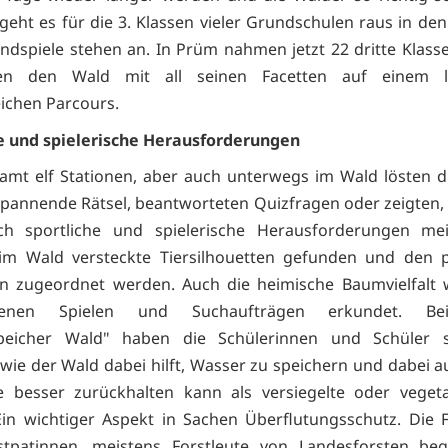
 geht es für die 3. Klassen vieler Grundschulen raus in den
ndspiele stehen an. In Prüm nahmen jetzt 22 dritte Klasse
ten den Wald mit all seinen Facetten auf einem l
eichen Parcours.
e und spielerische Herausforderungen
amt elf Stationen, aber auch unterwegs im Wald lösten d
pannende Rätsel, beantworteten Quizfragen oder zeigten, w
h sportliche und spielerische Herausforderungen mei
im Wald versteckte Tiersilhouetten gefunden und den 
eln zugeordnet werden. Auch die heimische Baumvielfalt
edenen Spielen und Suchaufträgen erkundet. Be
peicher Wald" haben die Schülerinnen und Schüler sp
 wie der Wald dabei hilft, Wasser zu speichern und dabei a
e besser zurückhalten kann als versiegelte oder vegeta
Ein wichtiger Aspekt in Sachen Überflutungsschutz. Die 
stpatinnen, meistens Forstleute von Landesforsten begl