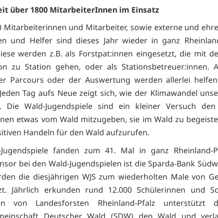
t über 1800 MitarbeiterInnen im Einsatz
 Mitarbeiterinnen und Mitarbeiter, sowie externe und ehr
en und Helfer sind dieses Jahr wieder in ganz Rheinlan
Diese werden z.B. als Forstpat:innen eingesetzt, die mit d
on zu Station gehen, oder als Stationsbetreuer:innen.
er Parcours oder der Auswertung werden allerlei helfe
 Jeden Tag aufs Neue zeigt sich, wie der Klimawandel uns
t. Die Wald-Jugendspiele sind ein kleiner Versuch den
nen etwas vom Wald mitzugeben, sie im Wald zu begeist
itiven Handeln für den Wald aufzurufen.
-Jugendspiele fanden zum 41. Mal in ganz Rheinland-Pfa
sor bei den Wald-Jugendspielen ist die Sparda-Bank Südwe
den die diesjährigen WJS zum wiederholten Male von Ger
tzt. Jährlich erkunden rund 12.000 Schülerinnen und Sc
ten von Landesforsten Rheinland-Pfalz unterstützt 
meinschaft Deutscher Wald (SDW) den Wald und verl