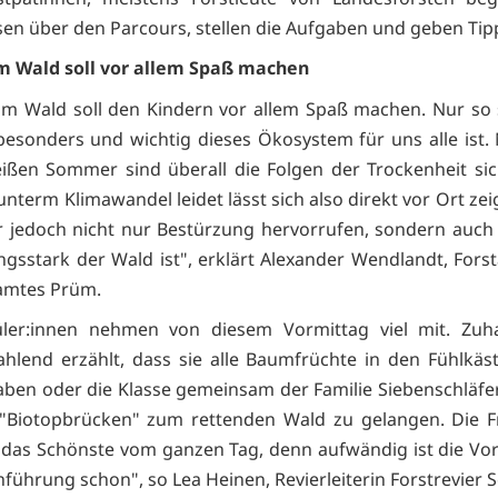
sen über den Parcours, stellen die Aufgaben und geben Tip
m Wald soll vor allem Spaß machen
im Wald soll den Kindern vor allem Spaß machen. Nur so s
 besonders und wichtig dieses Ökosystem für uns alle ist
eißen Sommer sind überall die Folgen der Trockenheit sic
nterm Klimawandel leidet lässt sich also direkt vor Ort ze
r jedoch nicht nur Bestürzung hervorrufen, sondern auch
ungsstark der Wald ist", erklärt Alexander Wendlandt, Forst
amtes Prüm.
üler:innen nehmen von diesem Vormittag viel mit. Zuh
ahlend erzählt, dass sie alle Baumfrüchte in den Fühlkäst
aben oder die Klasse gemeinsam der Familie Siebenschläfe
 "Biotopbrücken" zum rettenden Wald zu gelangen. Die F
t das Schönste vom ganzen Tag, denn aufwändig ist die Vo
ührung schon", so Lea Heinen, Revierleiterin Forstrevier Se