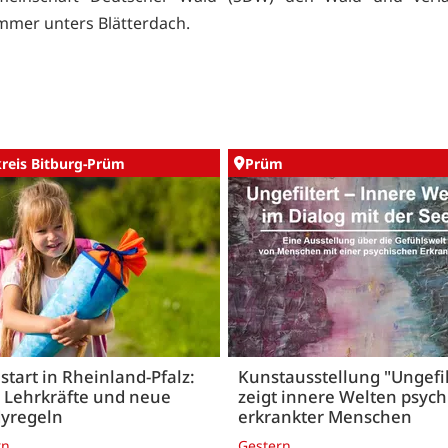
mmer unters Blätterdach.
kreis Bitburg-Prüm
Prüm
start in Rheinland-Pfalz:
Kunstausstellung "Ungefil
 Lehrkräfte und neue
zeigt innere Welten psych
yregeln
erkrankter Menschen
rn
Gestern