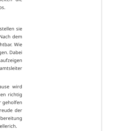
ps.
tellen sie
. Nach dem
htbar. Wie
igen. Dabei
 aufzeigen
amtsleiter
ause wird
en richtig
r geholfen
reude der
rbereitung
llerich.