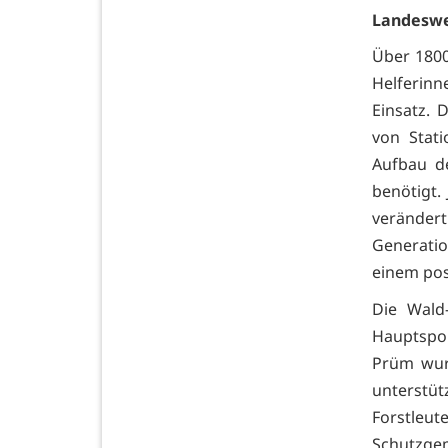
Landeswei
Über 1800
Helferinn
Einsatz. 
von Stati
Aufbau d
benötigt.
veränder
Generatio
einem pos
Die Wald
Hauptspon
Prüm wur
unterstü
Forstleu
Schutzge