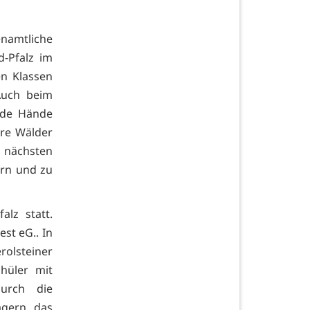
enamtliche
d-Pfalz im
en Klassen
 Auch beim
nde Hände
ere Wälder
 nächsten
ern und zu
lz statt.
st eG.. In
olsteiner
hüler mit
durch die
agern das