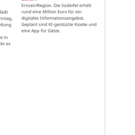
Ernzen/Region. Die Südeifel erhält
r
rund eine Million Euro für ein
lädt
digitales Informationsangebot.
nntag,
Geplant sind KI-gestützte Kioske und
ellung
eine App für Gäste.
t in
ibt es