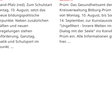
and-Pfalz (red). Zum Schulstart
Prüm. Das Gesundheitsamt de
tag, 10. August, setzt das
Kreisverwaltung Bitburg-Prüm 
eue bildungspolitische
von Montag, 10. August, bis So
rpunkte: Neben zusätzlichen
14. September, zur Kunstausst
räften und neuen
"Ungefiltert - Innere Welten im
regelungen stehen
Dialog mit der Seele" ins Konvik
hförderung, Ganztag,
Prüm ein. Alle Informationen g
atik und Schulsport im
hier. …
punkt. …