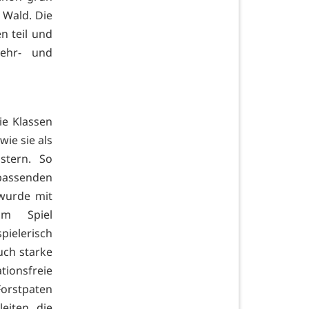
 Wald. Die
n teil und
ehr- und
ie Klassen
ie sie als
stern. So
passenden
 wurde mit
im Spiel
ielerisch
uch starke
tionsfreie
Forstpaten
eiten die