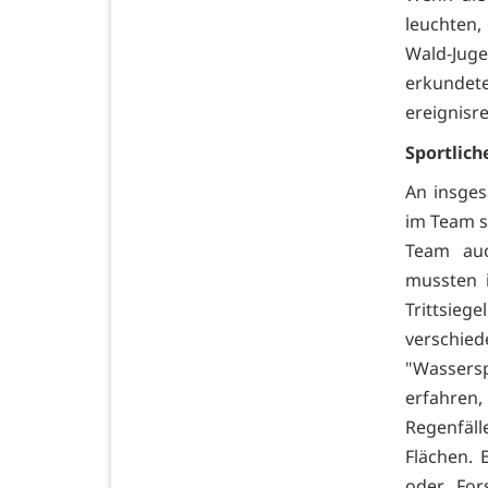
leuchten,
Wald-Juge
erkunde
ereignisr
Sportlich
An insges
im Team s
Team auc
mussten 
Trittsieg
verschi
"Wassers
erfahren,
Regenfäll
Flächen. 
oder For