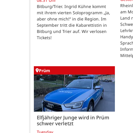
08:51 Uhr
Rheinl
Bitburg/Trier. Ingrid Kühne kommt
am Mon
mit ihrem vierten Soloprogramm „Ja,
Land n
aber ohne mich!“ in die Region. Im
Schwe
September tritt die Kabarettistin in
Lehrk
Bitburg und Trier auf. Wir verlosen
Handy
Tickets!
Sprac
Inform
Mittel
Prüm
Elfjähriger Junge wird in Prüm
schwer verletzt
Tuesday