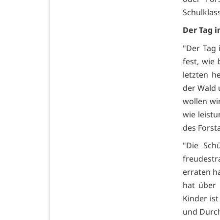
Schulklas
Der Tag i
"Der Tag 
fest, wie
letzten h
der Wald u
wollen wi
wie leist
des Forst
"Die Sch
freudestr
erraten h
hat über
Kinder is
und Durchf