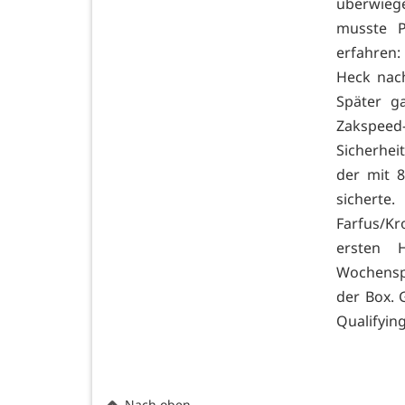
überwieg
musste P
erfahren:
Heck nach
Später g
Zakspeed
Sicherhe
der mit 
siche
Farfus/Kr
ersten 
Wochenspi
der Box. 
Qualifying
Nach oben