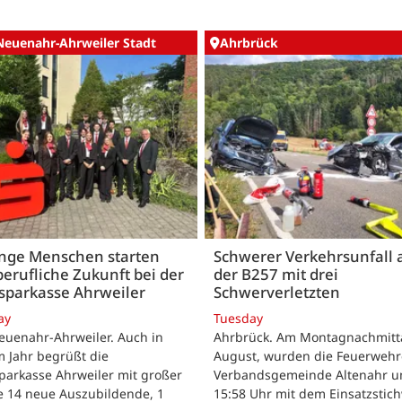
Neuenahr-Ahrweiler Stadt
Ahrbrück
unge Menschen starten
Schwerer Verkehrsunfall 
berufliche Zukunft bei der
der B257 mit drei
sparkasse Ahrweiler
Schwerverletzten
ay
Tuesday
euenahr-Ahrweiler. Auch in
Ahrbrück. Am Montagnachmitta
 Jahr begrüßt die
August, wurden die Feuerwehr
parkasse Ahrweiler mit großer
Verbandsgemeinde Altenahr 
e 14 neue Auszubildende, 1
15:58 Uhr mit dem Einsatzstic