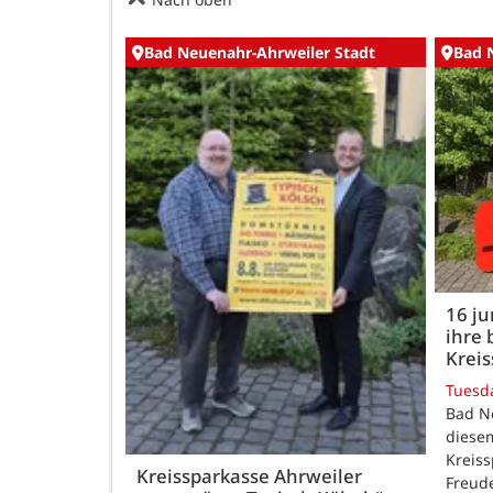
Bad Neuenahr-Ahrweiler Stadt
Bad 
16 j
ihre 
Kreis
Tuesd
Bad N
diesem
Kreiss
Kreissparkasse Ahrweiler
Freud