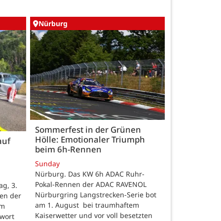
Nürburg
Sommerfest in der Grünen
Hölle: Emotionaler Triumph
auf
beim 6h-Rennen
Sunday
Nürburg. Das KW 6h ADAC Ruhr-
Pokal-Rennen der ADAC RAVENOL
g, 3.
Nürburgring Langstrecken-Serie bot
en der
am 1. August bei traumhaftem
um
Kaiserwetter und vor voll besetzten
hwort