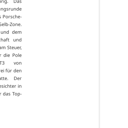
brig. Das
ungsrunde
s Porsche-
Gelb-Zone.
i und dem
chaft und
m Steuer,
 die Pole
T3 von
ei für den
tte. Der
sichter in
r das Top-