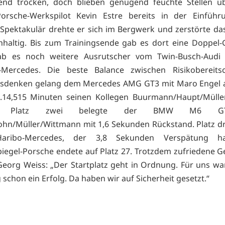
end trocken, doch blieben genügend feuchte Stellen ü
orsche-Werkspilot Kevin Estre bereits in der Einführ
 Spektakulär drehte er sich im Bergwerk und zerstörte da
haltig. Bis zum Trainingsende gab es dort eine Doppel-
ab es noch weitere Ausrutscher vom Twin-Busch-Aud
-Mercedes. Die beste Balance zwischen Risikobereits
itsdenken gelang dem Mercedes AMG GT3 mit Maro Engel a
8.14,515 Minuten seinen Kollegen Buurmann/Haupt/Müller
rte. Platz zwei belegte der BMW M6 G
ohn/Müller/Wittmann mit 1,6 Sekunden Rückstand. Platz dr
Haribo-Mercedes, der 3,8 Sekunden Verspätung ha
egel-Porsche endete auf Platz 27. Trotzdem zufriedene Ge
Georg Weiss: „Der Startplatz geht in Ordnung. Für uns wa
 schon ein Erfolg. Da haben wir auf Sicherheit gesetzt.“