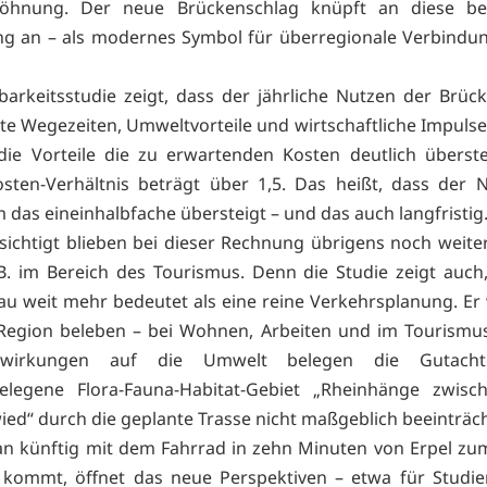
öhnung. Der neue Brückenschlag knüpft an diese b
g an – als modernes Symbol für überregionale Verbindu
arkeitsstudie zeigt, dass der jährliche Nutzen der Brüc
te Wegezeiten, Umweltvorteile und wirtschaftliche Impulse
 die Vorteile die zu erwartenden Kosten deutlich überst
sten-Verhältnis beträgt über 1,5. Das heißt, dass der 
 das eineinhalbfache übersteigt – und das auch langfristig
ichtigt blieben bei dieser Rechnung übrigens noch weiter
.B. im Bereich des Tourismus. Denn die Studie zeigt auch
u weit mehr bedeutet als eine reine Verkehrsplanung. Er
Region beleben – bei Wohnen, Arbeiten und im Tourismus
wirkungen auf die Umwelt belegen die Gutacht
elegene Flora-Fauna-Habitat-Gebiet „Rheinhänge zwisc
ed“ durch die geplante Trasse nicht maßgeblich beeinträch
n künftig mit dem Fahrrad in zehn Minuten von Erpel zu
kommt, öffnet das neue Perspektiven – etwa für Studie