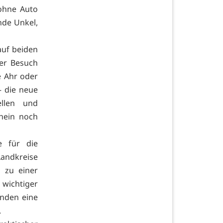
 ohne Auto
nde Unkel,
auf beiden
er Besuch
 Ahr oder
– die neue
llen und
hein noch
e für die
Landkreise
 zu einer
 wichtiger
lnden eine
.