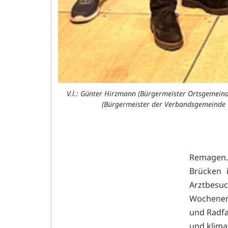
V.l.: Günter Hirzmann (Bürgermeister Ortsgemeind
(Bürgermeister der Verbandsgemeinde Un
Remagen.
Brücken i
Arztbesu
Wochenend
und Radfa
und klima