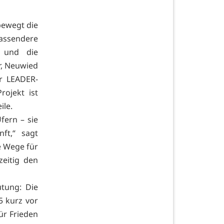
bewegt die
ssendere
 und die
, Neuwied
r LEADER-
ojekt ist
ile.
fern – sie
ft,“ sagt
e Wege für
zeitig den
utung: Die
5 kurz vor
ür Frieden