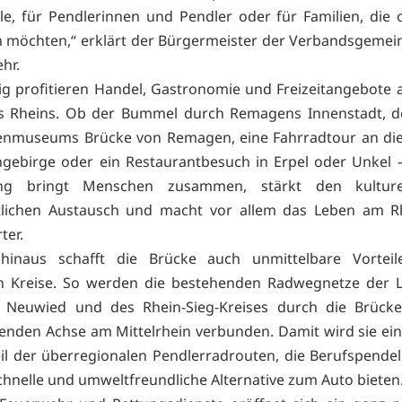
e, für Pendlerinnen und Pendler oder für Familien, die
n möchten,“ erklärt der Bürgermeister der Verbandsgemei
hr.
tig profitieren Handel, Gastronomie und Freizeitangebote 
es Rheins. Ob der Bummel durch Remagens Innenstadt, d
denmuseums Brücke von Remagen, eine Fahrradtour an die
ngebirge oder ein Restaurantbesuch in Erpel oder Unkel 
ung bringt Menschen zusammen, stärkt den kulture
ftlichen Austausch und macht vor allem das Leben am R
ter.
hinaus schafft die Brücke auch unmittelbare Vorteil
en Kreise. So werden die bestehenden Radwegnetze der 
r, Neuwied und des Rhein-Sieg-Kreises durch die Brücke
nden Achse am Mittelrhein verbunden. Damit wird sie ein
il der überregionalen Pendlerradrouten, die Berufspende
schnelle und umweltfreundliche Alternative zum Auto bieten