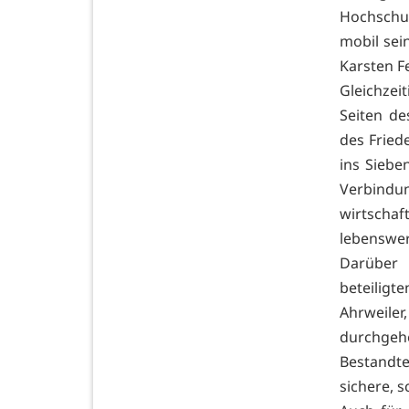
Hochschul
mobil sei
Karsten Fe
Gleichzei
Seiten d
des Frie
ins Siebe
Verbind
wirtscha
lebenswer
Darüber 
beteiligt
Ahrweile
durchgehe
Bestandte
sichere, 