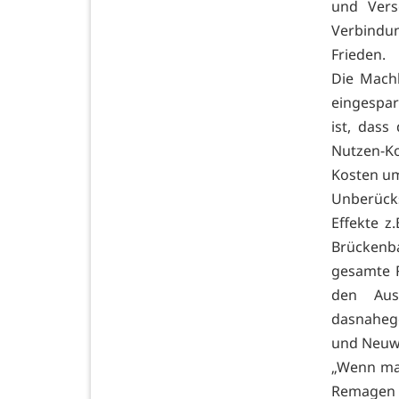
und Vers
Verbindun
Frieden.
Die Machb
eingespar
ist, dass
Nutzen-Ko
Kosten um
Unberücks
Effekte z
Brückenba
gesamte 
den Aus
dasnaheg
und Neuwi
„Wenn ma
Remagen 