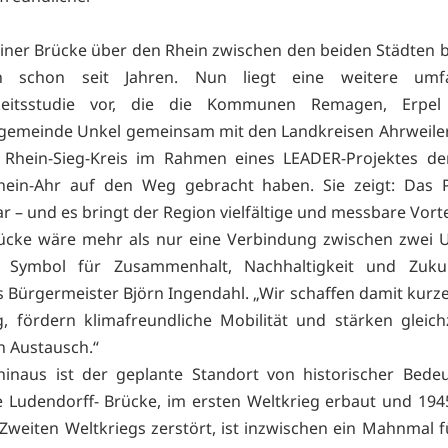
einer Brücke über den Rhein zwischen den beiden Städten 
n schon seit Jahren. Nun liegt eine weitere umfa
keitsstudie vor, die die Kommunen Remagen, Erpel
gemeinde Unkel gemeinsam mit den Landkreisen Ahrweiler
Rhein-Sieg-Kreis im Rahmen eines LEADER-Projektes de
hein-Ahr auf den Weg gebracht haben. Sie zeigt: Das Pr
ar – und es bringt der Region vielfältige und messbare Vorte
ücke wäre mehr als nur eine Verbindung zwischen zwei U
 Symbol für Zusammenhalt, Nachhaltigkeit und Zukun
Bürgermeister Björn Ingendahl. „Wir schaffen damit kurz
g, fördern klimafreundliche Mobilität und stärken gleich
n Austausch.“
inaus ist der geplante Standort von historischer Bede
 Ludendorff- Brücke, im ersten Weltkrieg erbaut und 194
Zweiten Weltkriegs zerstört, ist inzwischen ein Mahnmal f