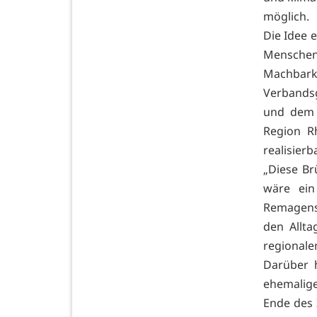
möglich.
Die Idee 
Mensche
Machbar
Verbands
und dem 
Region R
realisierb
„Diese Br
wäre ein
Remagens 
den Allta
regionale
Darüber h
ehemalige
Ende des 