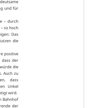
edeutsame
ng und für
ke – durch
 – so hoch
eigen: Das
Nutzen die
.
e positive
, dass der
 würde die
. Auch zu
en, dass
hen Unkel
tigt wird.
m Bahnhof
rende der