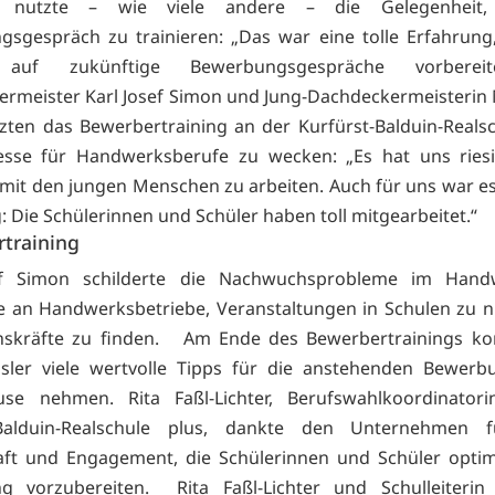
h nutzte – wie viele andere – die Gelegenheit,
ngsgespräch zu trainieren: „Das war eine tolle Erfahrung
 auf zukünftige Bewerbungsgespräche vorbereit
rmeister Karl Josef Simon und Jung-Dachdeckermeisterin
zten das Bewerbertraining an der Kurfürst-Balduin-Realsc
esse für Handwerksberufe zu wecken: „Es hat uns ries
mit den jungen Menschen zu arbeiten. Auch für uns war es 
: Die Schülerinnen und Schüler haben toll mitgearbeitet.“
training
ef Simon schilderte die Nachwuchsprobleme im Han
te an Handwerksbetriebe, Veranstaltungen in Schulen zu 
skräfte zu finden. Am Ende des Bewerbertrainings kon
ssler viele wertvolle Tipps für die anstehenden Bewerb
se nehmen. Rita Faßl-Lichter, Berufswahlkoordinator
-Balduin-Realschule plus, dankte den Unternehmen 
aft und Engagement, die Schülerinnen und Schüler optim
g vorzubereiten. Rita Faßl-Lichter und Schulleiterin