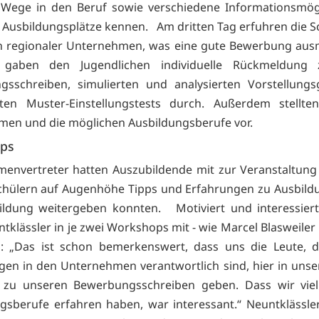
 Wege in den Beruf sowie verschiedene Informationsmögl
e Ausbildungsplätze kennen. Am dritten Tag erfuhren die S
n regionaler Unternehmen, was eine gute Bewerbung aus
 gaben den Jugendlichen individuelle Rückmeldung
gsschreiben, simulierten und analysierten Vorstellungs
ten Muster-Einstellungstests durch. Außerdem stellten
en und die möglichen Ausbildungsberufe vor.
ps
rmenvertreter hatten Auszubildende mit zur Veranstaltung
chülern auf Augenhöhe Tipps und Erfahrungen zu Ausbil
ldung weitergeben konnten. Motiviert und interessiert
ntklässler in je zwei Workshops mit - wie Marcel Blasweiler
: „Das ist schon bemerkenswert, dass uns die Leute, di
ngen in den Unternehmen verantwortlich sind, hier in unse
 zu unseren Bewerbungsschreiben geben. Dass wir viel
gsberufe erfahren haben, war interessant.“ Neuntklässle