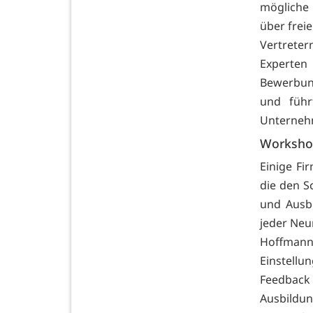
mögliche
über frei
Vertreter
Experten
Bewerbun
und führ
Unternehm
Worksho
Einige Fi
die den S
und Ausbi
jeder Neu
Hoffmann
Einstellu
Feedback
Ausbildun