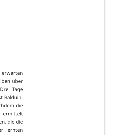
s erwarten
iben über
Drei Tage
-Balduin-
chdem die
ermittelt
en, die die
r lernten