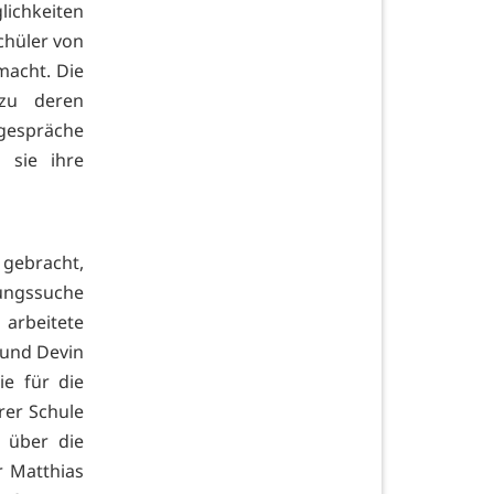
ichkeiten
chüler von
macht. Die
 zu deren
gespräche
 sie ihre
 gebracht,
dungssuche
 arbeitete
 und Devin
e für die
rer Schule
 über die
r Matthias