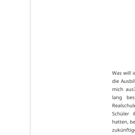
Was will 
die Ausb
mich aus
lang bes
Realschu
Schüler 
hatten, be
zukünfti