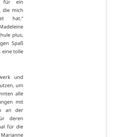
 für ein
, die mich
et hat.“
 Madeleine
hule plus,
igen Spaß
eine tolle
dwerk und
nutzen, um
nten alle
ungen mit
in an der
für deren
al für die
 Marianne