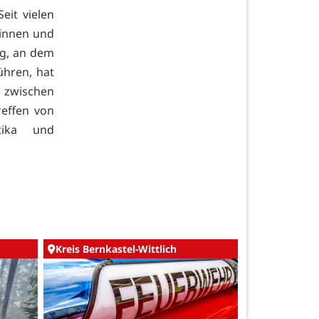
eit vielen
rinnen und
ag, an dem
hren, hat
e zwischen
effen von
tika und
Kreis Bernkastel-Wittlich