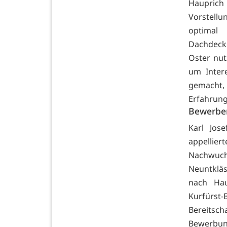
Haupric
Vorstellu
optimal
Dachdecke
Oster nut
um Inter
gemacht, 
Erfahrung
Bewerber
Karl Jos
appellier
Nachwuch
Neuntklä
nach Hau
Kurfürst
Bereitsch
Bewerbun