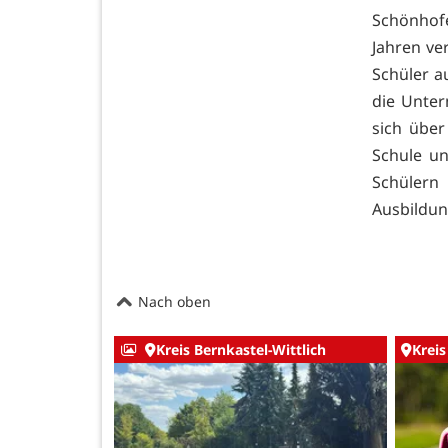
Schönhofe
Jahren ve
Schüler a
die Unte
sich über
Schule u
Schüler
Ausbildun
Nach oben
Kreis Bernkastel-Wittlich
Kreis