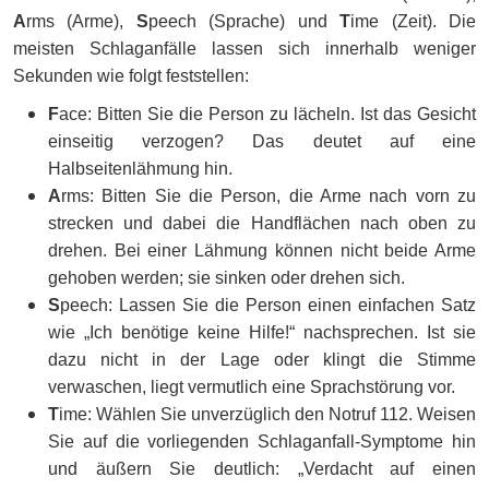
A
rms (Arme),
S
peech (Sprache) und
T
ime (Zeit). Die
meisten Schlaganfälle lassen sich innerhalb weniger
Sekunden wie folgt feststellen:
F
ace: Bitten Sie die Person zu lächeln. Ist das Gesicht
einseitig verzogen? Das deutet auf eine
Halbseitenlähmung hin.
A
rms: Bitten Sie die Person, die Arme nach vorn zu
strecken und dabei die Handflächen nach oben zu
drehen. Bei einer Lähmung können nicht beide Arme
gehoben werden; sie sinken oder drehen sich.
S
peech: Lassen Sie die Person einen einfachen Satz
wie „Ich benötige keine Hilfe!“ nachsprechen. Ist sie
dazu nicht in der Lage oder klingt die Stimme
verwaschen, liegt vermutlich eine Sprachstörung vor.
T
ime: Wählen Sie unverzüglich den Notruf 112. Weisen
Sie auf die vorliegenden Schlaganfall-Symptome hin
und äußern Sie deutlich: „Verdacht auf einen