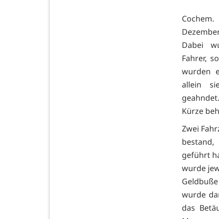
Cochem. 
Dezember,
Dabei wu
Fahrer, 
wurden e
allein s
geahndet
Kürze be
Zwei Fahr
bestand,
geführt h
wurde jew
Geldbuße
wurde da
das Betäu