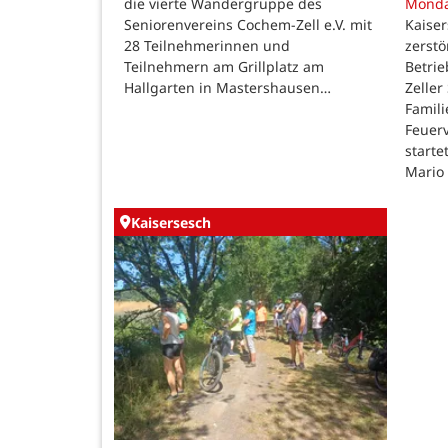
die vierte Wandergruppe des
Mond
Seniorenvereins Cochem-Zell e.V. mit
Kaise
28 Teilnehmerinnen und
zerstö
Teilnehmern am Grillplatz am
Betri
Hallgarten in Mastershausen…
Zeller
Famili
Feuer
starte
Mario
Kaisersesch