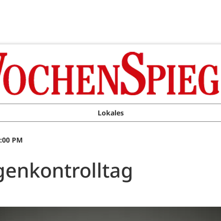
Lokales
1:00 PM
genkontrolltag