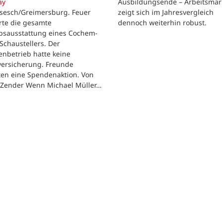
Ausbildungsende – Arbeitsmar
ay
zeigt sich im Jahresvergleich
rsesch/Greimersburg. Feuer
dennoch weiterhin robust.
rte die gesamte
ebsausstattung eines Cochem-
 Schaustellers. Der
enbetrieb hatte keine
versicherung. Freunde
ten eine Spendenaktion. Von
 Zender Wenn Michael Müller…