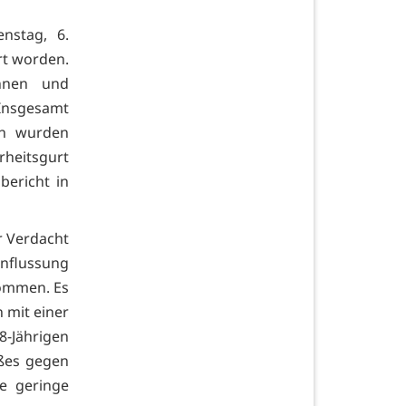
nstag, 6.
rt worden.
innen und
Insgesamt
on wurden
heitsgurt
ericht in
r Verdacht
nflussung
nommen. Es
 mit einer
-Jährigen
ßes gegen
ne geringe