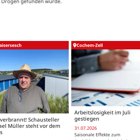
 Drogen gefunden wurde.
aisersesch
Cochem-Zell
Arbeitslosigkeit im Juli
gestiegen
 verbrannt! Schausteller
el Müller steht vor dem
31.07.2026
s
Saisonale Effekte zum