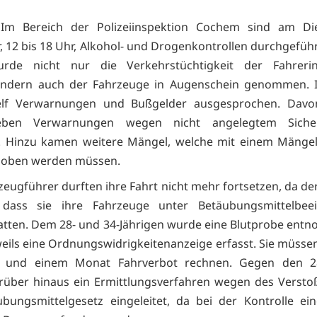
Im Bereich der Polizeiinspektion Cochem sind am Die
 12 bis 18 Uhr, Alkohol- und Drogenkontrollen durchgefüh
rde nicht nur die Verkehrstüchtigkeit der Fahrer
sondern auch der Fahrzeuge in Augenschein genommen. 
lf Verwarnungen und Bußgelder ausgesprochen. Dav
ieben Verwarnungen wegen nicht angelegtem Sicher
. Hinzu kamen weitere Mängel, welche mit einem Mängelb
hoben werden müssen.
zeugführer durften ihre Fahrt nicht mehr fortsetzen, da de
 dass sie ihre Fahrzeuge unter Betäubungsmittelbeei
atten. Dem 28- und 34-Jährigen wurde eine Blutprobe ent
eils eine Ordnungswidrigkeitenanzeige erfasst. Sie müssen
 und einem Monat Fahrverbot rechnen. Gegen den 28
rüber hinaus ein Ermittlungsverfahren wegen des Versto
bungsmittelgesetz eingeleitet, da bei der Kontrolle ei