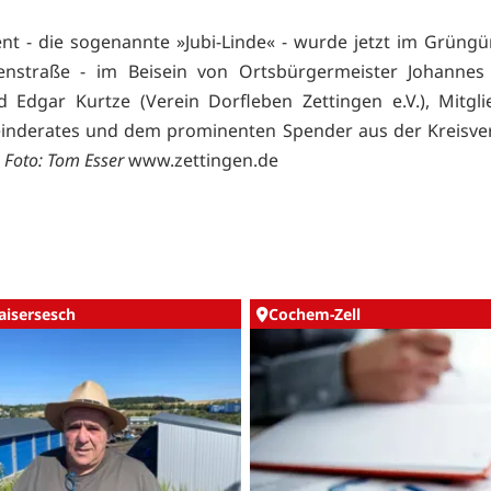
nt - die sogenannte »Jubi-Linde« - wurde jetzt im Grüngür
enstraße - im Beisein von Ortsbürgermeister Johanne
 Edgar Kurtze (Verein Dorfleben Zettingen e.V.), Mitgl
inderates und dem prominenten Spender aus der Kreisver
.
Foto: Tom Esser
www.zettingen.de
aisersesch
Cochem-Zell