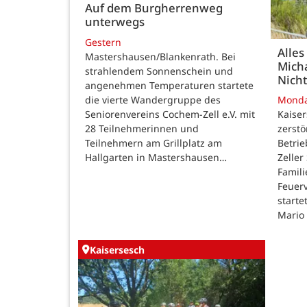
Auf dem Burgherrenweg
unterwegs
Gestern
Alles
Mastershausen/Blankenrath. Bei
Micha
strahlendem Sonnenschein und
Nicht
angenehmen Temperaturen startete
die vierte Wandergruppe des
Mond
Seniorenvereins Cochem-Zell e.V. mit
Kaise
28 Teilnehmerinnen und
zerstö
Teilnehmern am Grillplatz am
Betri
Hallgarten in Mastershausen…
Zeller
Famili
Feuer
starte
Mario
Kaisersesch