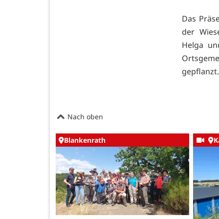
Das Präse
der Wies
Helga und
Ortsgeme
gepflanzt
Nach oben
Blankenrath
K