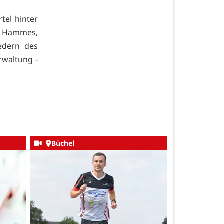
tel hinter
s Hammes,
iedern des
waltung -
Büchel