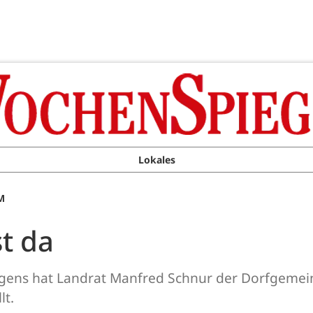
Lokales
M
st da
ngens hat Landrat Manfred Schnur der Dorfgemei
lt.