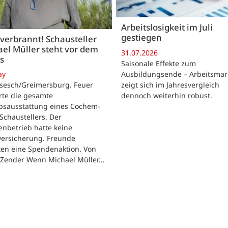
Arbeitslosigkeit im Juli
gestiegen
 verbrannt! Schausteller
el Müller steht vor dem
31.07.2026
s
Saisonale Effekte zum
Ausbildungsende – Arbeitsmar
ay
zeigt sich im Jahresvergleich
rsesch/Greimersburg. Feuer
dennoch weiterhin robust.
rte die gesamte
ebsausstattung eines Cochem-
 Schaustellers. Der
enbetrieb hatte keine
versicherung. Freunde
ten eine Spendenaktion. Von
 Zender Wenn Michael Müller…