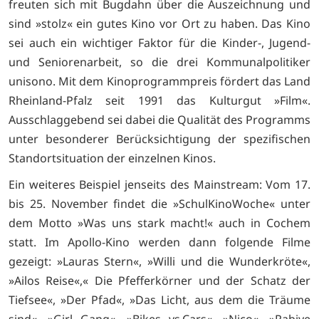
freuten sich mit Bugdahn über die Auszeichnung und
sind »stolz« ein gutes Kino vor Ort zu haben. Das Kino
sei auch ein wichtiger Faktor für die Kinder-, Jugend-
und Seniorenarbeit, so die drei Kommunalpolitiker
unisono. Mit dem Kinoprogrammpreis fördert das Land
Rheinland-Pfalz seit 1991 das Kulturgut »Film«.
Ausschlaggebend sei dabei die Qualität des Programms
unter besonderer Berücksichtigung der spezifischen
Standortsituation der einzelnen Kinos.
Ein weiteres Beispiel jenseits des Mainstream: Vom 17.
bis 25. November findet die »SchulKinoWoche« unter
dem Motto »Was uns stark macht!« auch in Cochem
statt. Im Apollo-Kino werden dann folgende Filme
gezeigt: »Lauras Stern«, »Willi und die Wunderkröte«,
»Ailos Reise«,« Die Pfefferkörner und der Schatz der
Tiefsee«, »Der Pfad«, »Das Licht, aus dem die Träume
sind«, »Girl Gang«, »Bikes vs.Cars«, »Nico«, »Rabiye