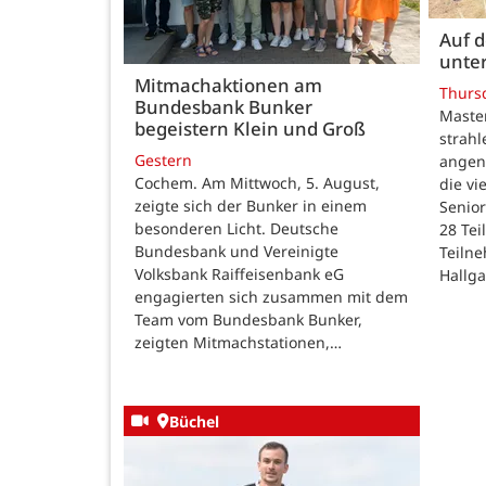
Auf 
unte
Mitmachaktionen am
Thurs
Bundesbank Bunker
Maste
begeistern Klein und Groß
strah
Gestern
angen
Cochem. Am Mittwoch, 5. August,
die v
zeigte sich der Bunker in einem
Senior
besonderen Licht. Deutsche
28 Te
Bundesbank und Vereinigte
Teilne
Volksbank Raiffeisenbank eG
Hallg
engagierten sich zusammen mit dem
Team vom Bundesbank Bunker,
zeigten Mitmachstationen,…
Büchel