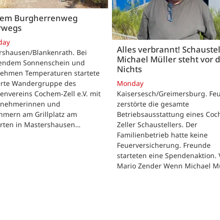
dem Burgherrenweg
rwegs
day
Alles verbrannt! Schaustel
rshausen/Blankenrath. Bei
Michael Müller steht vor
lendem Sonnenschein und
Nichts
ehmen Temperaturen startete
ierte Wandergruppe des
Monday
envereins Cochem-Zell e.V. mit
Kaisersesch/Greimersburg. Fe
ilnehmerinnen und
zerstörte die gesamte
hmern am Grillplatz am
Betriebsausstattung eines Co
arten in Mastershausen…
Zeller Schaustellers. Der
Familienbetrieb hatte keine
Feuerversicherung. Freunde
starteten eine Spendenaktion.
Mario Zender Wenn Michael M