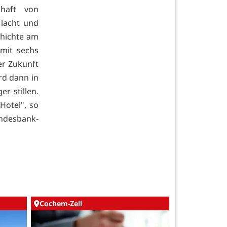
chaft von
 lacht und
chichte am
 mit sechs
er Zukunft
rd dann in
r stillen.
Hotel", so
ndesbank-
Cochem-Zell