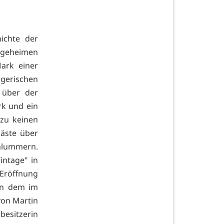
ichte der
 geheimen
ark einer
egerischen
 über der
rk und ein
 zu keinen
äste über
lummern.
intage" in
 Eröffnung
 in dem im
von Martin
besitzerin