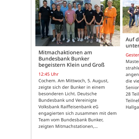
Auf 
unte
Mitmachaktionen am
Geste
Bundesbank Bunker
Maste
begeistern Klein und Groß
strah
12:45 Uhr
angen
Cochem. Am Mittwoch, 5. August,
die v
zeigte sich der Bunker in einem
Senior
besonderen Licht. Deutsche
28 Te
Bundesbank und Vereinigte
Teilne
Volksbank Raiffeisenbank eG
Hallg
engagierten sich zusammen mit dem
Team vom Bundesbank Bunker,
zeigten Mitmachstationen,…