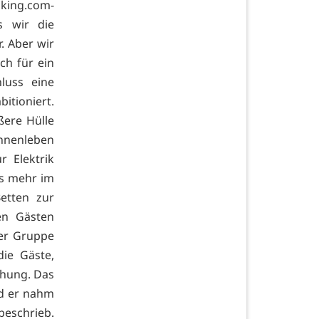
oking.com-
s wir die
. Aber wir
ch für ein
luss eine
itioniert.
ere Hülle
nnenleben
r Elektrik
ts mehr im
etten zur
en Gästen
ner Gruppe
die Gäste,
chung. Das
d er nahm
beschrieb.