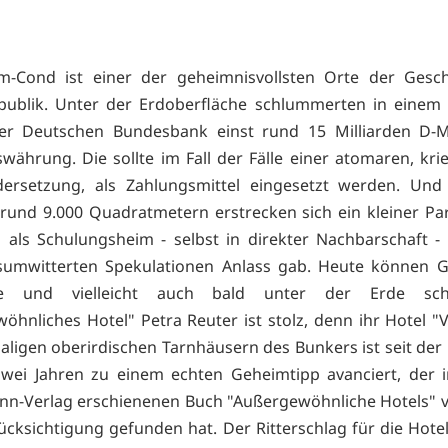
m-Cond ist einer der geheimnisvollsten Orte der Gesch
publik. Unter der Erdoberfläche schlummerten in einem
er Deutschen Bundesbank einst rund 15 Milliarden D-M
währung. Die sollte im Fall der Fälle einer atomaren, kri
dersetzung, als Zahlungsmittel eingesetzt werden. Und
 rund 9.000 Quadratmetern erstrecken sich ein kleiner Pa
 als Schulungsheim - selbst in direkter Nachbarschaft -
sumwitterten Spekulationen Anlass gab. Heute können G
e und vielleicht auch bald unter der Erde sch
öhnliches Hotel" Petra Reuter ist stolz, denn ihr Hotel "V
ligen oberirdischen Tarnhäusern des Bunkers ist seit der
zwei Jahren zu einem echten Geheimtipp avanciert, der
n-Verlag erschienenen Buch "Außergewöhnliche Hotels" 
ücksichtigung gefunden hat. Der Ritterschlag für die Hotel