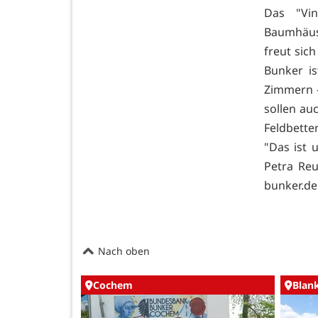
Das "Vin
Baumhäuse
freut sich
Bunker is
Zimmern -
sollen au
Feldbette
"Das ist 
Petra Reu
bunker.de
Nach oben
Cochem
Blan