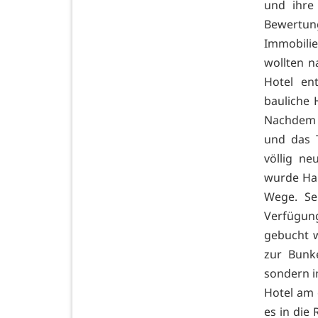
und ihre 
Bewertun
Immobilie
wollten n
Hotel en
bauliche 
Nachdem 
und das 
völlig ne
wurde Han
Wege. Se
Verfügun
gebucht w
zur Bunke
sondern i
Hotel am
es in die