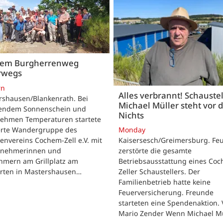
dem Burgherrenweg
rwegs
rn
Alles verbrannt! Schaustel
rshausen/Blankenrath. Bei
Michael Müller steht vor
lendem Sonnenschein und
Nichts
ehmen Temperaturen startete
ierte Wandergruppe des
Monday
envereins Cochem-Zell e.V. mit
Kaisersesch/Greimersburg. Fe
ilnehmerinnen und
zerstörte die gesamte
hmern am Grillplatz am
Betriebsausstattung eines Co
arten in Mastershausen…
Zeller Schaustellers. Der
Familienbetrieb hatte keine
Feuerversicherung. Freunde
starteten eine Spendenaktion.
Mario Zender Wenn Michael M