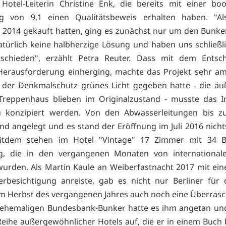
Hotel-Leiterin Christine Enk, die bereits mit einer bo
g von 9,1 einen Qualitätsbeweis erhalten haben. "Al
 2014 gekauft hatten, ging es zunächst nur um den Bunker
atürlich keine halbherzige Lösung und haben uns schließli
tschieden", erzählt Petra Reuter. Dass mit dem Entsch
Herausforderung einherging, machte das Projekt sehr amb
der Denkmalschutz grünes Licht gegeben hatte - die äuß
Treppenhaus blieben im Originalzustand - musste das I
u konzipiert werden. Von den Abwasserleitungen bis zu
d angelegt und es stand der Eröffnung im Juli 2016 nich
itdem stehen im Hotel "Vintage" 17 Zimmer mit 34 B
g, die in den vergangenen Monaten von international
urden. Als Martin Kaule an Weiberfastnacht 2017 mit ei
rbesichtigung anreiste, gab es nicht nur Berliner für 
m Herbst des vergangenen Jahres auch noch eine Überras
 ehemaligen Bundesbank-Bunker hatte es ihm angetan un
 Reihe außergewöhnlicher Hotels auf, die er in einem Buch 