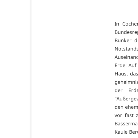
In Coche
Bundesre
Bunker d
Notstands
Auseinan
Erde: Auf
Haus, das
geheimni
der Erd
"Außergew
den ehema
vor fast 
Basserman
Kaule Ber