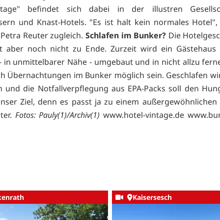
tage" befindet sich dabei in der illustren Gesells
rn und Knast-Hotels. "Es ist halt kein normales Hotel",
 Petra Reuter zugleich.
Schlafen im Bunker?
Die Hotelges
t aber noch nicht zu Ende. Zurzeit wird ein Gästehaus
 in unmittelbarer Nähe - umgebaut und in nicht allzu fern
ch Übernachtungen im Bunker möglich sein. Geschlafen wi
n und die Notfallverpflegung aus EPA-Packs soll den Hunge
unser Ziel, denn es passt ja zu einem außergewöhnlichen 
ter.
Fotos: Pauly(1)/Archiv(1)
www.hotel-vintage.de
www.bu
kenrath
Kaisersesch