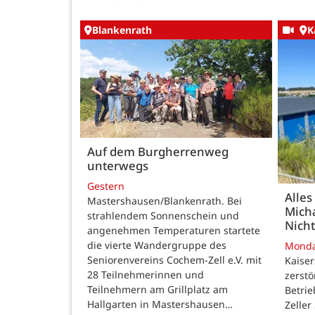
Blankenrath
K
Auf dem Burgherrenweg
unterwegs
Gestern
Alles
Mastershausen/Blankenrath. Bei
Micha
strahlendem Sonnenschein und
Nicht
angenehmen Temperaturen startete
die vierte Wandergruppe des
Mond
Seniorenvereins Cochem-Zell e.V. mit
Kaise
28 Teilnehmerinnen und
zerstö
Teilnehmern am Grillplatz am
Betri
Hallgarten in Mastershausen…
Zeller