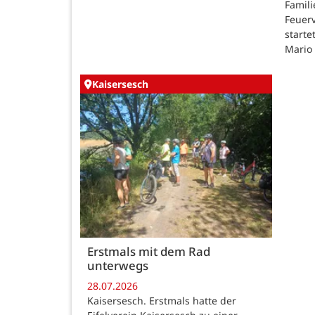
Famili
Feuer
starte
Mario
Kaisersesch
Erstmals mit dem Rad
unterwegs
28.07.2026
Kaisersesch. Erstmals hatte der