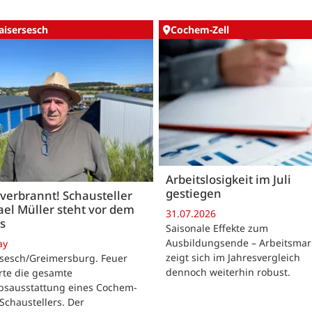
aisersesch
Cochem-Zell
Arbeitslosigkeit im Juli
gestiegen
 verbrannt! Schausteller
el Müller steht vor dem
31.07.2026
s
Saisonale Effekte zum
Ausbildungsende – Arbeitsmar
ay
zeigt sich im Jahresvergleich
rsesch/Greimersburg. Feuer
dennoch weiterhin robust.
rte die gesamte
ebsausstattung eines Cochem-
 Schaustellers. Der