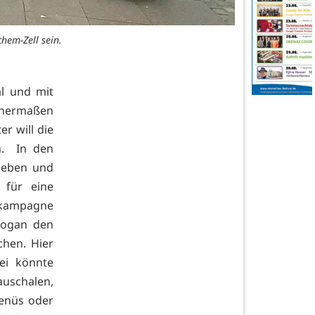
hem-Zell sein.
al und mit
ichermaßen
r will die
n. In den
ieben und
 für eine
onkampagne
Slogan den
hen. Hier
bei könnte
uschalen,
enüs oder