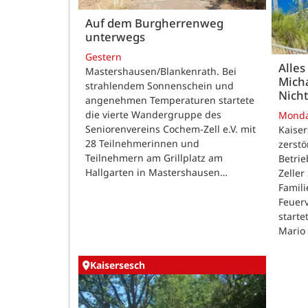
Auf dem Burgherrenweg
unterwegs
Gestern
Alles
Mastershausen/Blankenrath. Bei
Micha
strahlendem Sonnenschein und
Nicht
angenehmen Temperaturen startete
die vierte Wandergruppe des
Mond
Seniorenvereins Cochem-Zell e.V. mit
Kaise
28 Teilnehmerinnen und
zerstö
Teilnehmern am Grillplatz am
Betri
Hallgarten in Mastershausen…
Zeller
Famili
Feuer
starte
Mario
Kaisersesch