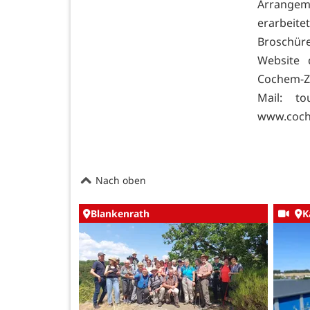
Arrangem
erarbeite
Broschür
Website d
Cochem-Ze
Mail:
to
www.coch
Nach oben
Blankenrath
K