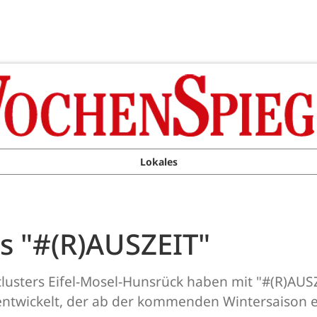
Lokales
es "#(R)AUSZEIT"
usters Eifel-Mosel-Hunsrück haben mit "#(R)AUSZ
entwickelt, der ab der kommenden Wintersaison e