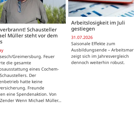
Arbeitslosigkeit im Juli
gestiegen
 verbrannt! Schausteller
el Müller steht vor dem
31.07.2026
s
Saisonale Effekte zum
Ausbildungsende – Arbeitsmar
ay
zeigt sich im Jahresvergleich
rsesch/Greimersburg. Feuer
dennoch weiterhin robust.
rte die gesamte
ebsausstattung eines Cochem-
 Schaustellers. Der
enbetrieb hatte keine
versicherung. Freunde
ten eine Spendenaktion. Von
 Zender Wenn Michael Müller…