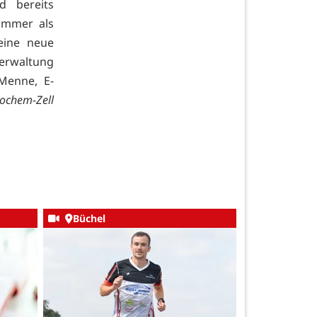
d bereits
sommer als
eine neue
verwaltung
 Menne, E-
ochem-Zell
Büchel