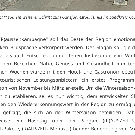
EIT" soll ein weiterer Schritt zum Ganzjahrestourismus im Landkreis Coc
(R)auszeitkampagne" soll das Beste der Region emotion
rken Bildsprache verkörpert werden. Der Slogan soll gle
ität als auch Entschleunigung stehen. Insbesondere im Winte
n den Bereichen Natur, Genuss und Gesundheit punkte
nen Wochen wurde mit den Hotel- und Gastronomiebetr
touristischen Leistungsanbietern ein erstes Programm
son von November bis März er-stellt. Um die Wintersais
ch zu etablieren, sei es nun wichtig, dem entwickelten 
hen-den Wiedererkennungswert in der Region zu ermöglic
e gefragt, die sich an der Wintersaison beteiligen. Da
sweise ein Hashtag oder der Slogan ((R)AUSZEIT-Pa
IT-Pakete, (R)AUSZEIT- Menüs…) bei der Benennung von M