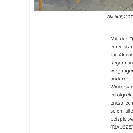
Die "#(R)AUSZ
Mit der "
einer sta
für Aktiv
Region i
vergange
anderen 
Wintersai
erfolgrei
entsprec
seien all
beispiel
(R)AUSZE