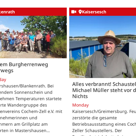
kenrath
Kaisersesch
dem Burgherrenweg
rwegs
day
Alles verbrannt! Schaustel
rshausen/Blankenrath. Bei
Michael Müller steht vor
lendem Sonnenschein und
Nichts
ehmen Temperaturen startete
ierte Wandergruppe des
Monday
envereins Cochem-Zell e.V. mit
Kaisersesch/Greimersburg. Fe
ilnehmerinnen und
zerstörte die gesamte
hmern am Grillplatz am
Betriebsausstattung eines Co
arten in Mastershausen…
Zeller Schaustellers. Der