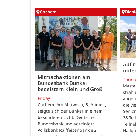
Cochem
Blan
Auf 
unte
Mitmachaktionen am
Thurs
Bundesbank Bunker
Maste
begeistern Klein und Groß
strah
Friday
angen
Cochem. Am Mittwoch, 5. August,
die v
zeigte sich der Bunker in einem
Senior
besonderen Licht. Deutsche
28 Te
Bundesbank und Vereinigte
Teilne
Volksbank Raiffeisenbank eG
Hallg