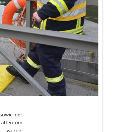
 sowie der
räften um
n wurde.