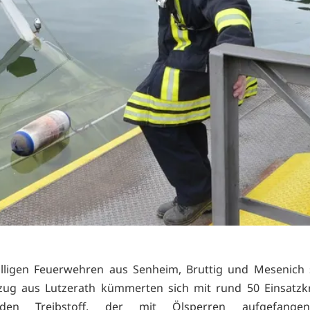
illigen Feuerwehren aus Senheim, Bruttig und Mesenich
zug aus Lutzerath kümmerten sich mit rund 50 Einsatzk
enden Treibstoff, der mit Ölsperren aufgefange