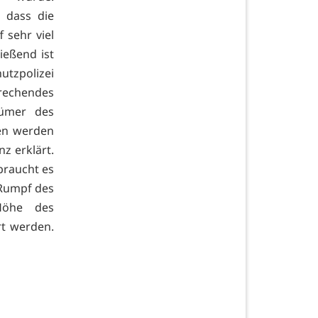
 dass die
 sehr viel
eßend ist
tzpolizei
echendes
tümer des
men werden
z erklärt.
braucht es
 Rumpf des
 Höhe des
rt werden.