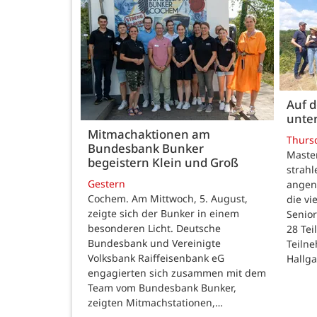
Auf 
unte
Mitmachaktionen am
Thurs
Bundesbank Bunker
Maste
begeistern Klein und Groß
strah
Gestern
angen
Cochem. Am Mittwoch, 5. August,
die v
zeigte sich der Bunker in einem
Senior
besonderen Licht. Deutsche
28 Te
Bundesbank und Vereinigte
Teilne
Volksbank Raiffeisenbank eG
Hallg
engagierten sich zusammen mit dem
Team vom Bundesbank Bunker,
zeigten Mitmachstationen,…