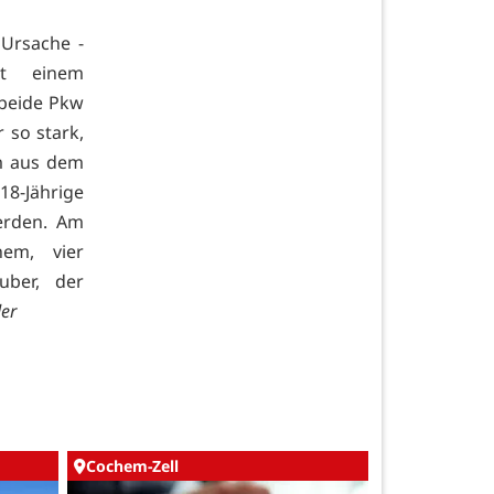
 Ursache -
it einem
beide Pkw
 so stark,
em aus dem
18-Jährige
erden. Am
hem, vier
uber, der
der
Cochem-Zell