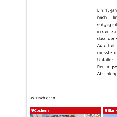
Ein 18-Jä
nach li
entgegen
in den St
dass der 
Auto befr
musste m
Unfallor
Rettungs
Abschlepp
Nach oben
Cochem
Blan