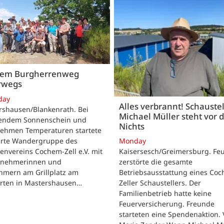
dem Burgherrenweg
rwegs
day
Alles verbrannt! Schaustel
rshausen/Blankenrath. Bei
Michael Müller steht vor
lendem Sonnenschein und
Nichts
ehmen Temperaturen startete
ierte Wandergruppe des
Monday
envereins Cochem-Zell e.V. mit
Kaisersesch/Greimersburg. Fe
ilnehmerinnen und
zerstörte die gesamte
hmern am Grillplatz am
Betriebsausstattung eines Co
arten in Mastershausen…
Zeller Schaustellers. Der
Familienbetrieb hatte keine
Feuerversicherung. Freunde
starteten eine Spendenaktion.