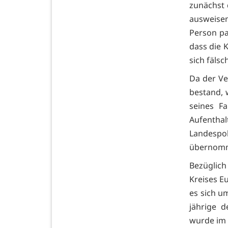
zunächst 
ausweisen
Person pa
dass die 
sich fälsc
Da der Ve
bestand, 
seines F
Aufentha
Landespo
übernom
Bezüglic
Kreises E
es sich u
jährige d
wurde im 