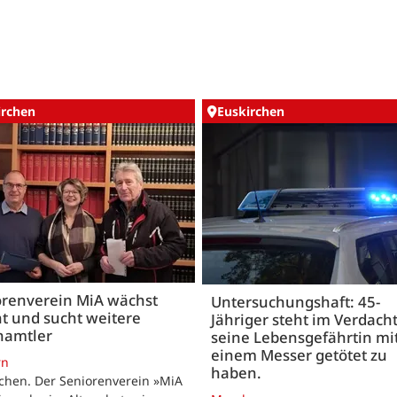
irchen
Euskirchen
orenverein MiA wächst
Untersuchungshaft: 45-
t und sucht weitere
Jähriger steht im Verdach
namtler
seine Lebensgefährtin mi
einem Messer getötet zu
rn
haben.
chen. Der Seniorenverein »MiA