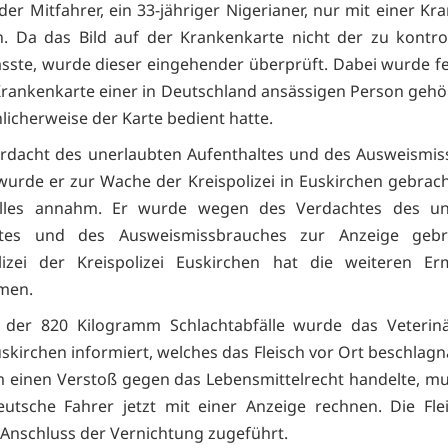
der Mitfahrer, ein 33-jähriger Nigerianer, nur mit einer Kr
. Da das Bild auf der Krankenkarte nicht der zu kontro
sste, wurde dieser eingehender überprüft. Dabei wurde fes
Krankenkarte einer in Deutschland ansässigen Person gehö
hlicherweise der Karte bedient hatte.
rdacht des unerlaubten Aufenthaltes und des Ausweismi
wurde er zur Wache der Kreispolizei in Euskirchen gebracht
alles annahm. Er wurde wegen des Verdachtes des un
ltes und des Ausweismissbrauches zur Anzeige gebr
lizei der Kreispolizei Euskirchen hat die weiteren Erm
men.
h der 820 Kilogramm Schlachtabfälle wurde das Veterin
uskirchen informiert, welches das Fleisch vor Ort beschlag
m einen Verstoß gegen das Lebensmittelrecht handelte, mu
eutsche Fahrer jetzt mit einer Anzeige rechnen. Die Fle
Anschluss der Vernichtung zugeführt.