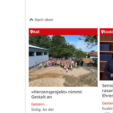
Nach oben
Kall
Eusk
Seni
rasan
»Herzensprojekt« nimmt
Ehre
Gestalt an
Geste
Gestern
Euskir
Sistig. An der