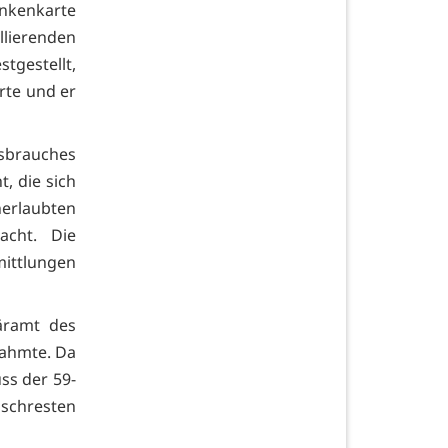
ankenkarte
llierenden
tgestellt,
rte und er
ssbrauches
, die sich
erlaubten
acht. Die
ittlungen
äramt des
nahmte. Da
ss der 59-
ischresten