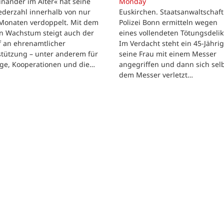
inander im Alter« hat seine
Monday
ederzahl innerhalb von nur
Euskirchen. Staatsanwaltschaf
Monaten verdoppelt. Mit dem
Polizei Bonn ermitteln wegen
en Wachstum steigt auch der
eines vollendeten Tötungsdelik
f an ehrenamtlicher
Im Verdacht steht ein 45-Jährig
stützung – unter anderem für
seine Frau mit einem Messer
üge, Kooperationen und die…
angegriffen und dann sich selb
dem Messer verletzt…