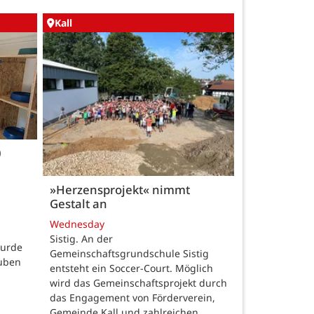
Kall
0
»Herzensprojekt« nimmt
Gestalt an
Wednesday
Sistig. An der
wurde
Gemeinschaftsgrundschule Sistig
auben
entsteht ein Soccer-Court. Möglich
wird das Gemeinschaftsprojekt durch
das Engagement von Förderverein,
Gemeinde Kall und zahlreichen