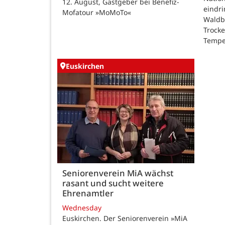
12. August, Gastgeber bei Benefiz-
eindri
Mofatour »MoMoTo«
Waldb
Trock
Tempe
Euskirchen
Seniorenverein MiA wächst
rasant und sucht weitere
Ehrenamtler
Wednesday
Euskirchen. Der Seniorenverein »MiA