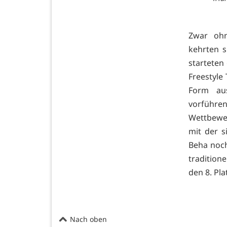
Zwar ohn
kehrten s
starteten
Freestyle
Form au
vorführe
Wettbewer
mit der s
Beha noch
tradition
den 8. Pla
Nach oben