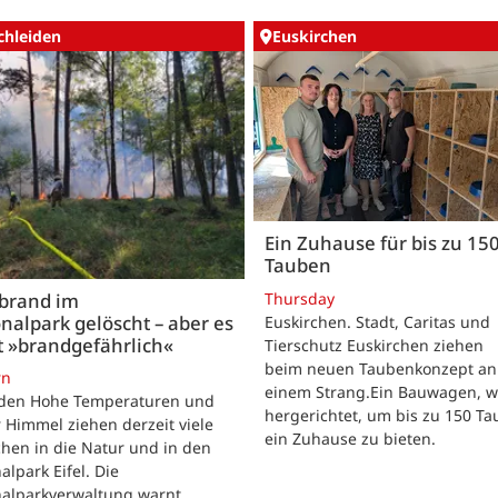
chleiden
Euskirchen
Ein Zuhause für bis zu 15
Tauben
Thursday
brand im
nalpark gelöscht – aber es
Euskirchen. Stadt, Caritas und
t »brandgefährlich«
Tierschutz Euskirchen ziehen
beim neuen Taubenkonzept an
rn
einem Strang.Ein Bauwagen, 
iden Hohe Temperaturen und
hergerichtet, um bis zu 150 T
 Himmel ziehen derzeit viele
ein Zuhause zu bieten.
hen in die Natur und in den
alpark Eifel. Die
nalparkverwaltung warnt