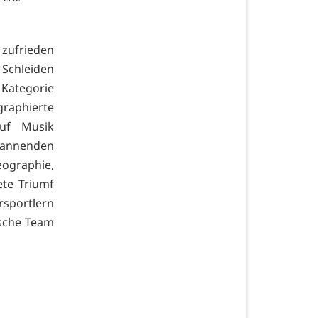
zufrieden
 Schleiden
 Kategorie
graphierte
uf Musik
pannenden
eographie,
ete Triumf
rsportlern
tsche Team