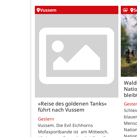
Vussem
S
Wald
Natio
bleib
»Reise des goldenen Tanks«
Geste
führt nach Vussem
Schle
blauer
Gestern
Mensc
Vussem. Die Evil Eichhorns
Nation
Mofasportbande ist am Mittwoch,
Natio