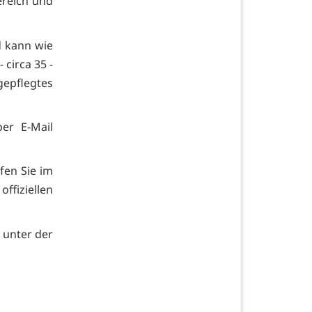
ereich und
 kann wie
circa 35 -
gepflegtes
er E-Mail
fen Sie im
fiziellen
 unter der