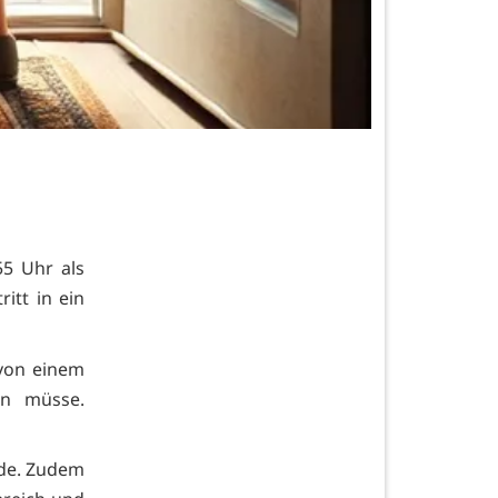
55 Uhr als
itt in ein
von einem
en müsse.
rde. Zudem