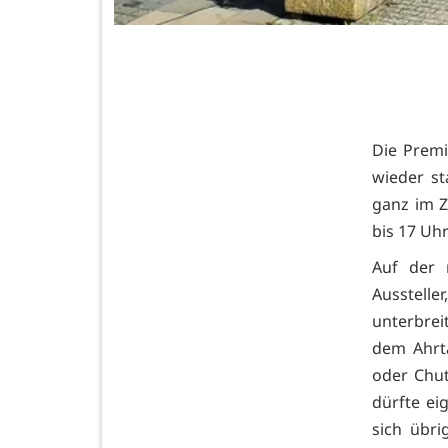
Die Premi
wieder st
ganz im Z
bis 17 Uh
Auf der 
Ausstell
unterbreit
dem Ahrt
oder Chu
dürfte ei
sich übri