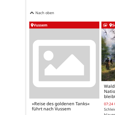
Nach oben
Vussem
S
Wald
Natio
bleib
»Reise des goldenen Tanks«
07:24
führt nach Vussem
Schle
blauer