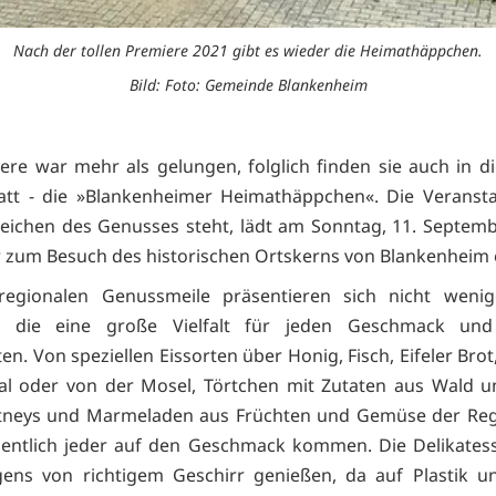
Nach der tollen Premiere 2021 gibt es wieder die Heimathäppchen.
Bild: Foto: Gemeinde Blankenheim
ere war mehr als gelungen, folglich finden sie auch in d
att - die »Blankenheimer Heimathäppchen«. Die Veransta
eichen des Genusses steht, lädt am Sonntag, 11. Septemb
r zum Besuch des historischen Ortskerns von Blankenheim 
regionalen Genussmeile präsentieren sich nicht wenig
er, die eine große Vielfalt für jeden Geschmack u
en. Von speziellen Eissorten über Honig, Fisch, Eifeler Bro
al oder von der Mosel, Törtchen mit Zutaten aus Wald u
tneys und Marmeladen aus Früchten und Gemüse der Regi
gentlich jeder auf den Geschmack kommen. Die Delikates
gens von richtigem Geschirr genießen, da auf Plastik 