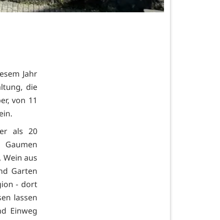
iesem Jahr
ltung, die
er, von 11
ein.
er als 20
nd Gaumen
t, Wein aus
nd Garten
on - dort
sen lassen
und Einweg