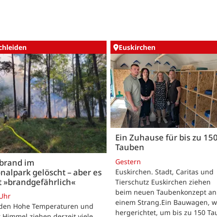
chleiden
Euskirchen
Ein Zuhause für bis zu 15
Tauben
Gestern
brand im
nalpark gelöscht – aber es
Euskirchen. Stadt, Caritas und
t »brandgefährlich«
Tierschutz Euskirchen ziehen
beim neuen Taubenkonzept an
 Uhr
einem Strang.Ein Bauwagen, 
iden Hohe Temperaturen und
hergerichtet, um bis zu 150 T
 Himmel ziehen derzeit viele