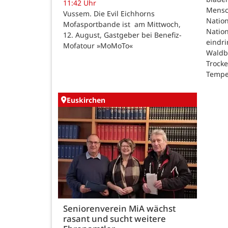
11:42 Uhr
Mensc
Vussem. Die Evil Eichhorns
Nation
Mofasportbande ist am Mittwoch,
Natio
12. August, Gastgeber bei Benefiz-
eindri
Mofatour »MoMoTo«
Waldb
Trock
Tempe
Euskirchen
Seniorenverein MiA wächst
rasant und sucht weitere