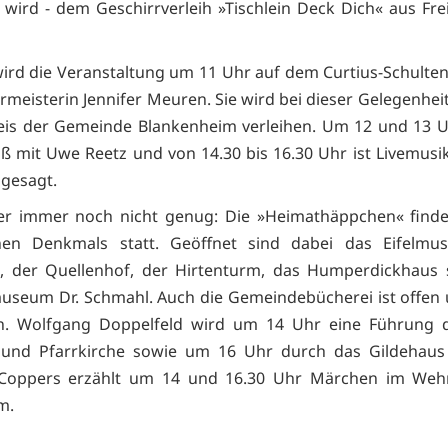
t wird - dem Geschirrverleih »Tischlein Deck Dich« aus Frei
wird die Veranstaltung um 11 Uhr auf dem Curtius-Schulten
rmeisterin Jennifer Meuren. Sie wird bei dieser Gelegenhei
is der Gemeinde Blankenheim verleihen. Um 12 und 13 U
ß mit Uwe Reetz und von 14.30 bis 16.30 Uhr ist Livemusik
ngesagt.
er immer noch nicht genug: Die »Heimathäppchen« find
nen Denkmals statt. Geöffnet sind dabei das Eifelmu
s, der Quellenhof, der Hirtenturm, das Humperdickhaus 
useum Dr. Schmahl. Auch die Gemeindebücherei ist offen 
an. Wolfgang Doppelfeld wird um 14 Uhr eine Führung 
 und Pfarrkirche sowie um 16 Uhr durch das Gildehaus 
 Coppers erzählt um 14 und 16.30 Uhr Märchen im We
m.