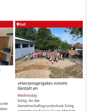
Kall
0
»Herzensprojekt« nimmt
Gestalt an
Wednesday
Sistig. An der
wurde
Gemeinschaftsgrundschule Sistig
auben
entsteht ein Soccer-Court. Möglich