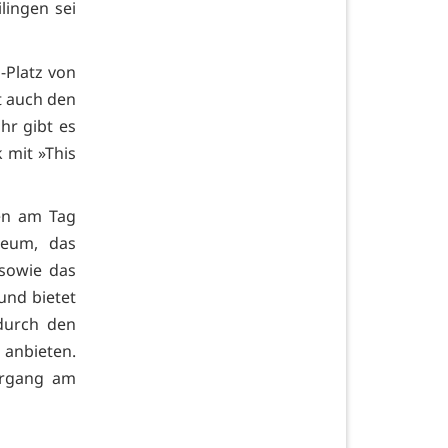
lingen sei
-Platz von
t auch den
hr gibt es
 mit »This
en am Tag
seum, das
sowie das
und bietet
durch den
anbieten.
hrgang am