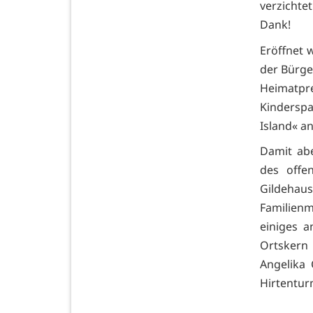
verzichte
Dank!
Eröffnet 
der Bürge
Heimatpre
Kinderspa
Island« a
Damit ab
des offe
Gildehau
Familienm
einiges 
Ortskern
Angelika
Hirtentur