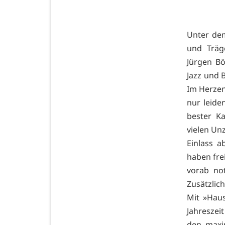
Unter dem
und Träg
Jürgen B
Jazz und 
Im Herzen
nur leide
bester Ka
vielen Unz
Einlass a
haben frei
vorab no
Zusätzlic
Mit »Haus
Jahreszei
den maxi