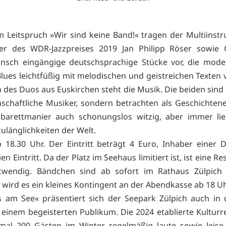
 Leitspruch »Wir sind keine Band!« tragen der Multiinstr
er des WDR-Jazzpreises 2019 Jan Philipp Röser sowie 
önsch eingängige deutschsprachige Stücke vor, die mode
Blues leichtfüßig mit melodischen und geistreichen Texten 
 des Duos aus Euskirchen steht die Musik. Die beiden sind 
nschaftliche Musiker, sondern betrachten als Geschichtene
barettmanier auch schonungslos witzig, aber immer lie
ulänglichkeiten der Welt.
b 18.30 Uhr. Der Eintritt beträgt 4 Euro, Inhaber einer 
en Eintritt. Da der Platz im Seehaus limitiert ist, ist eine R
twendig. Bändchen sind ab sofort im Rathaus Zülpich er
h wird es ein kleines Kontingent an der Abendkasse ab 18 U
 am See« präsentiert sich der Seepark Zülpich auch in 
t einem begeisterten Publikum. Die 2024 etablierte Kulturre
mal 200 Gästen im Winter regelmäßig laute sowie leise 