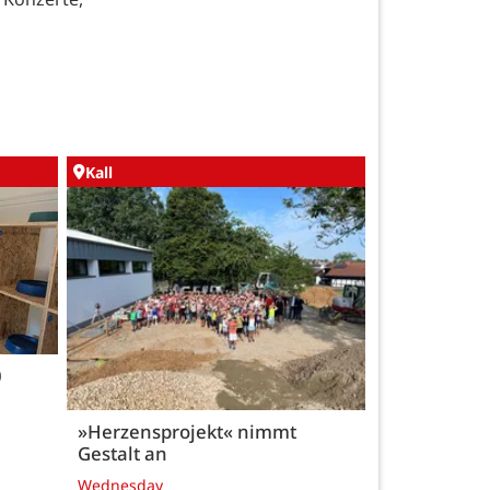
Kall
0
»Herzensprojekt« nimmt
Gestalt an
Wednesday