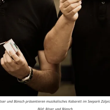
öser und Bönsch präsentieren musikalisches Kabarett im Seepark Zülpic
Bild: Röser und Bönsch