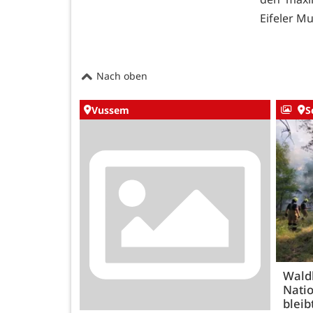
Eifeler M
Nach oben
Vussem
S
Wald
Natio
bleib