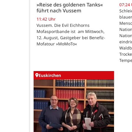
»Reise des goldenen Tanks«
07:24
führt nach Vussem
Schle
blauer
11:42 Uhr
Mensc
Vussem. Die Evil Eichhorns
Nation
Mofasportbande ist am Mittwoch,
Natio
12. August, Gastgeber bei Benefiz-
eindri
Mofatour »MoMoTo«
Waldb
Trock
Tempe
Euskirchen