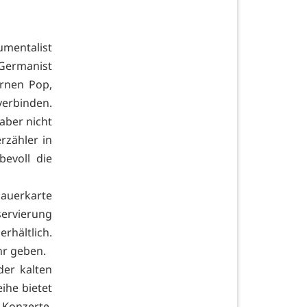
umentalist
Germanist
rnen Pop,
verbinden.
aber nicht
rzähler in
bevoll die
Dauerkarte
eservierung
hältlich.
hr geben.
der kalten
ihe bietet
Konzerte,