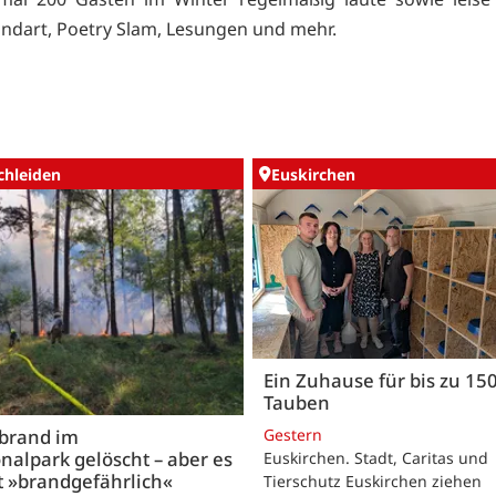
undart, Poetry Slam, Lesungen und mehr.
chleiden
Euskirchen
Ein Zuhause für bis zu 15
Tauben
Gestern
brand im
nalpark gelöscht – aber es
Euskirchen. Stadt, Caritas und
t »brandgefährlich«
Tierschutz Euskirchen ziehen