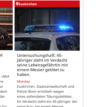
Euskirchen
st
Untersuchungshaft: 45-
Jähriger steht im Verdacht
seine Lebensgefährtin mit
einem Messer getötet zu
haben.
n »MiA
ine
Monday
ur
Euskirchen. Staatsanwaltschaft und
 dem
Polizei Bonn ermitteln wegen
der
eines vollendeten Tötungsdeliktes.
Im Verdacht steht ein 45-Jähriger, der
m für
seine Frau mit einem Messer