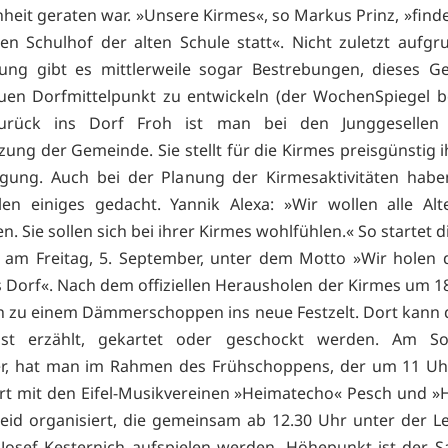
heit geraten war. »Unsere Kirmes«, so Markus Prinz, »find
en Schulhof der alten Schule statt«. Nicht zuletzt aufgr
dung gibt es mittlerweile sogar Bestrebungen, dieses G
en Dorfmittelpunkt zu entwickeln (der WochenSpiegel be
urück ins Dorf Froh ist man bei den Junggesellen
ung der Gemeinde. Sie stellt für die Kirmes preisgünstig i
gung. Auch bei der Planung der Kirmesaktivitäten habe
len einiges gedacht. Yannik Alexa: »Wir wollen alle Alt
. Sie sollen sich bei ihrer Kirmes wohlfühlen.« So startet 
 am Freitag, 5. September, unter dem Motto »Wir holen 
s Dorf«. Nach dem offiziellen Herausholen der Kirmes um 1
h zu einem Dämmerschoppen ins neue Festzelt. Dort kann
ust erzählt, gekartet oder geschockt werden. Am So
r, hat man im Rahmen des Frühschoppens, der um 11 Uhr
rt mit den Eifel-Musikvereinen »Heimatecho« Pesch und 
heid organisiert, die gemeinsam ab 12.30 Uhr unter der L
osef Kesternich aufspielen werden. Höhepunkt ist der S