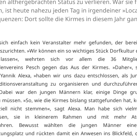
en althergebrachten Status zu verlieren. War sie
, ist heute nahezu jeden Tag in irgendeiner »Loca
uenzen: Dort sollte die Kirmes in diesem Jahr gan
sich einfach kein Veranstalter mehr gefunden, der berei
szurichten. »Wir können ein so wichtiges Stück Dorfkultur 
 lassen«, wehrten sich vor allem die 36 Mitgli
llenvereins Pesch gegen das Aus der Kirmes. »Daher«, 
Yannik Alexa, »haben wir uns dazu entschlossen, als Ju
aditionsveranstaltung zu organisieren und durchzuführe
Dabei war den jungen Männern klar, einige Dinge gr
 müssen. »So, wie die Kirmes bislang stattgefunden hat, 
nziell nicht stemmen«, sagt Alexa. Man habe sich viel
ossen, sie in kleinerem Rahmen und mit mehr At
führen. Bewusst wählten die jungen Männer ein
tungsplatz und rückten damit ein Anwesen ins Blickfeld, d