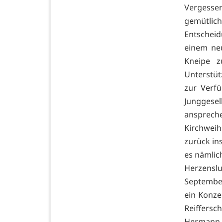
Vergessen
gemütlich
Entschei
einem neu
Kneipe z
Unterstütz
zur Verfü
Junggesel
ansprechen
Kirchweih
zurück in
es nämlic
Herzensl
Septembe
ein Konze
Reiffersc
Hermann-J