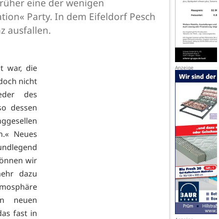
 früher eine der wenigen
tion« Party. In dem Eifeldorf Pesch
z ausfallen.
t war, die
doch nicht
eder des
so dessen
nggesellen
n.« Neues
undlegend
können wir
mehr dazu
mosphäre
en neuen
as fast in