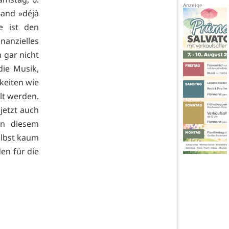
and »déjà
e ist den
nanzielles
 gar nicht
die Musik,
keiten wie
lt werden.
 jetzt auch
in diesem
lbst kaum
en für die