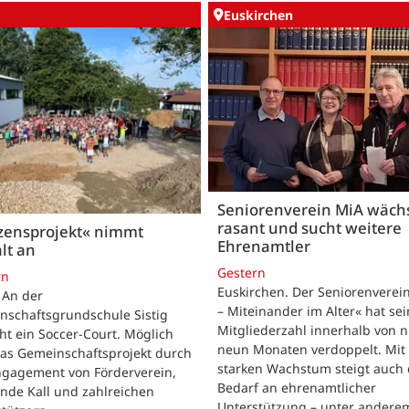
Euskirchen
Seniorenverein MiA wäch
rasant und sucht weitere
zensprojekt« nimmt
Ehrenamtler
lt an
Gestern
rn
Euskirchen. Der Seniorenverei
. An der
– Miteinander im Alter« hat se
nschaftsgrundschule Sistig
Mitgliederzahl innerhalb von n
ht ein Soccer-Court. Möglich
neun Monaten verdoppelt. Mit
das Gemeinschaftsprojekt durch
starken Wachstum steigt auch 
ngagement von Förderverein,
Bedarf an ehrenamtlicher
nde Kall und zahlreichen
Unterstützung – unter andere