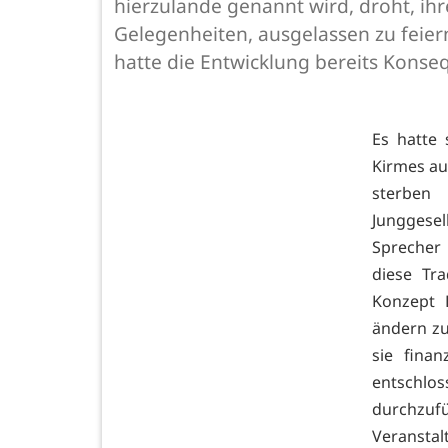
hierzulande genannt wird, droht, ihr
Gelegenheiten, ausgelassen zu feiern
hatte die Entwicklung bereits Konseq
Es hatte 
Kirmes au
sterben
Junggese
Sprecher 
diese Tr
Konzept 
ändern zu
sie fina
entschl
durchzu
Veranstal