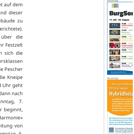
et auf dem
und dieser
ebäude zu
richtete).
 über die
hr Festzelt
n sich die
ersklassen
die Pescher
die Kneipe
8 Uhr geht
 dann nach
nntag, 7.
 beginnt,
»Harmonie«
eitung von
amstag, 6.