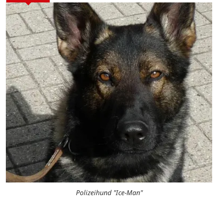
Polizeihund "Ice-Man"