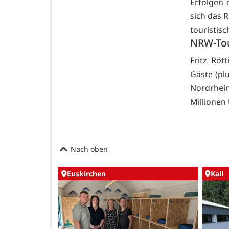
Erfolgen 
sich das 
touristisc
NRW-Tou
Fritz Röt
Gäste (pl
Nordrhei
Millionen 
Nach oben
Euskirchen
Kall