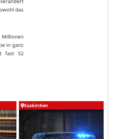
 verändert
sowohl das
 Millionen
be in ganz
t fast 52
Euskirchen