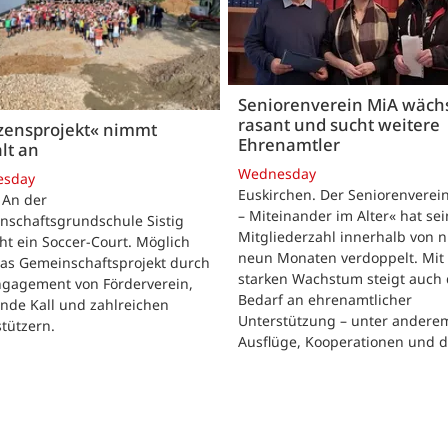
Seniorenverein MiA wäch
rasant und sucht weitere
zensprojekt« nimmt
Ehrenamtler
lt an
Wednesday
esday
Euskirchen. Der Seniorenverei
. An der
– Miteinander im Alter« hat se
nschaftsgrundschule Sistig
Mitgliederzahl innerhalb von n
ht ein Soccer-Court. Möglich
neun Monaten verdoppelt. Mit
das Gemeinschaftsprojekt durch
starken Wachstum steigt auch 
ngagement von Förderverein,
Bedarf an ehrenamtlicher
nde Kall und zahlreichen
Unterstützung – unter andere
tützern.
Ausflüge, Kooperationen und 