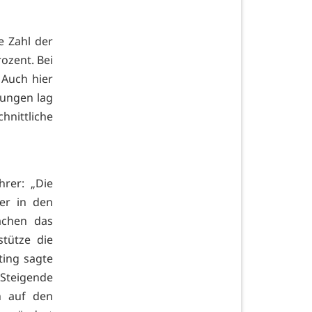
e Zahl der
ozent. Bei
Auch hier
tungen lag
nittliche
hrer: „Die
ber in den
achen das
tütze die
ting sagte
Steigende
h auf den