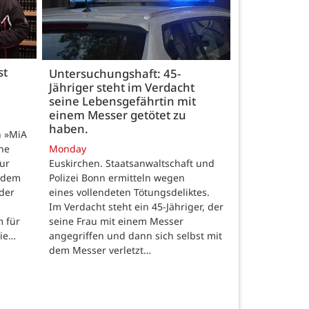
st
Untersuchungshaft: 45-
Jähriger steht im Verdacht
seine Lebensgefährtin mit
einem Messer getötet zu
haben.
n »MiA
ine
Monday
ur
Euskirchen. Staatsanwaltschaft und
 dem
Polizei Bonn ermitteln wegen
der
eines vollendeten Tötungsdeliktes.
Im Verdacht steht ein 45-Jähriger, der
m für
seine Frau mit einem Messer
die…
angegriffen und dann sich selbst mit
dem Messer verletzt…