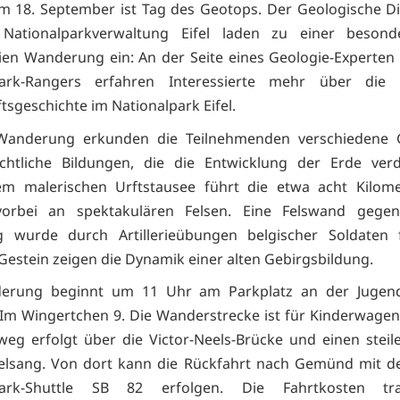
m 18. September ist Tag des Geotops. Der Geologische 
Nationalparkverwaltung Eifel laden zu einer beson
ien Wanderung ein: An der Seite eines Geologie-Experten
park-Rangers erfahren Interessierte mehr über die
tsgeschichte im Nationalpark Eifel.
Wanderung erkunden die Teilnehmenden verschiedene 
chtliche Bildungen, die die Entwicklung der Erde verd
m malerischen Urftstausee führt die etwa acht Kilome
vorbei an spektakulären Felsen. Eine Felswand gege
g wurde durch Artillerieübungen belgischer Soldaten fr
 Gestein zeigen die Dynamik einer alten Gebirgsbildung.
erung beginnt um 11 Uhr am Parkplatz an der Jugen
m Wingertchen 9. Die Wanderstrecke ist für Kinderwagen
eg erfolgt über die Victor-Neels-Brücke und einen steil
lsang. Von dort kann die Rückfahrt nach Gemünd mit de
lpark-Shuttle SB 82 erfolgen. Die Fahrtkosten tr