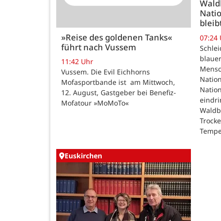
Wald
Natio
bleib
»Reise des goldenen Tanks«
07:24
führt nach Vussem
Schle
blauer
11:42 Uhr
Mensc
Vussem. Die Evil Eichhorns
Nation
Mofasportbande ist am Mittwoch,
Natio
12. August, Gastgeber bei Benefiz-
eindri
Mofatour »MoMoTo«
Waldb
Trock
Tempe
Euskirchen