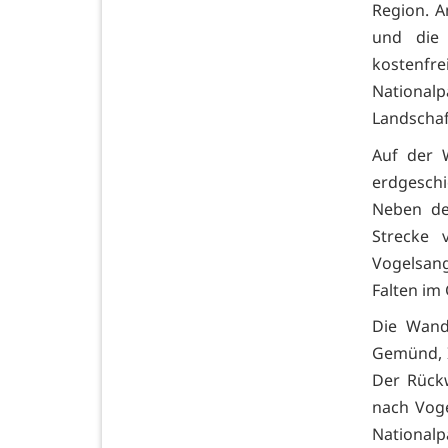
Region. A
und die 
kostenfre
National
Landschaf
Auf der 
erdgeschi
Neben de
Strecke 
Vogelsan
Falten im
Die Wand
Gemünd, I
Der Rückw
nach Voge
Nationa