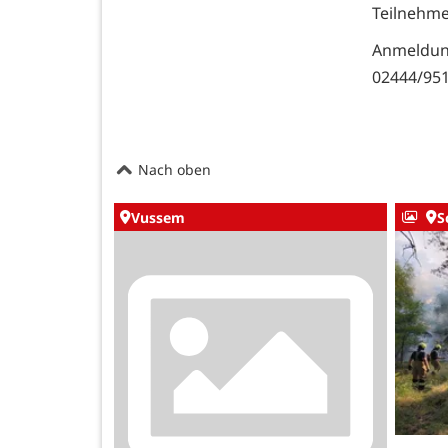
Teilnehme
Anmeldung
02444/951
Nach oben
Vussem
S