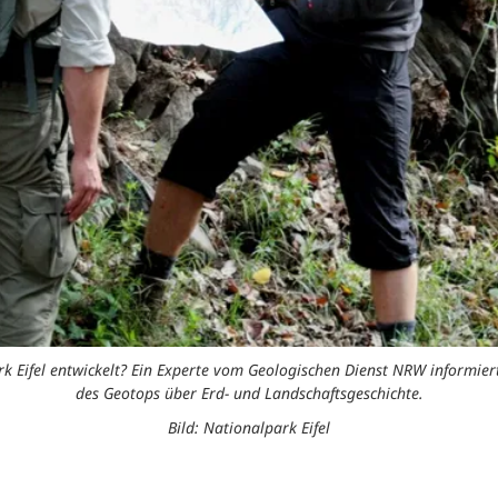
ark Eifel entwickelt? Ein Experte vom Geologischen Dienst NRW inform
des Geotops über Erd- und Landschaftsgeschichte.
Bild: Nationalpark Eifel