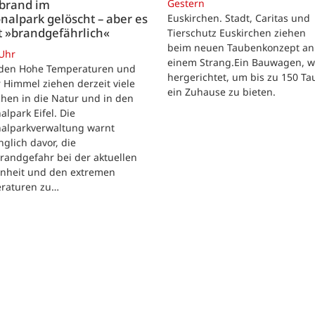
Gestern
brand im
nalpark gelöscht – aber es
Euskirchen. Stadt, Caritas und
t »brandgefährlich«
Tierschutz Euskirchen ziehen
beim neuen Taubenkonzept an
 Uhr
einem Strang.Ein Bauwagen, 
iden Hohe Temperaturen und
hergerichtet, um bis zu 150 T
 Himmel ziehen derzeit viele
ein Zuhause zu bieten.
hen in die Natur und in den
alpark Eifel. Die
nalparkverwaltung warnt
nglich davor, die
randgefahr bei der aktuellen
enheit und den extremen
raturen zu…