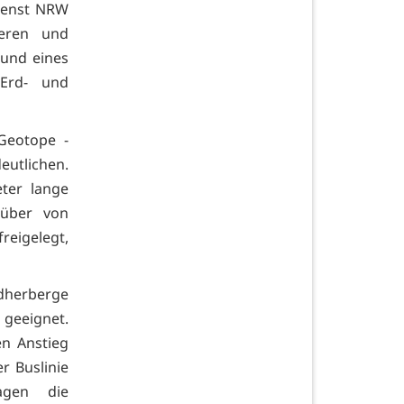
Dienst NRW
deren und
 und eines
 Erd- und
Geotope -
eutlichen.
ter lange
nüber von
eigelegt,
dherberge
 geeignet.
en Anstieg
r Buslinie
agen die