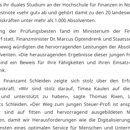
ss ihr duales Studium an der Hochschule für Finanzen in N
estnote »sehr gut« ab und gehört damit zu den 20 landesw
kräften unter mehr als 1.000 Absolventen.
ng der Prüfungsbesten fand im Ministerium der Fi
f statt. Finanzminister Dr. Marcus Optendrenk und Staatsse
ewig würdigten die hervorragenden Leistungen der Abso
venten. »Die herausragenden Ergebnisse dieser jungen 
ind ein Beweis für ihre Fähigkeiten und ihren Einsatz«
nk.
 Finanzamt Schleiden zeigte sich stolz über den Erfo
skraft. »Wir sind stolz darauf, Timea Kaulen auf d
t und unterstützt zu haben«, sagte Thomas Rixen, L
s Schleiden. »Der Weg zum jungen Steuer-Profi ist ansp
 sind auf fitten und hervorragend ausgebildeten 
n, damit wir Herausforderungen wie die Digitalisierun
nsten eines optimalen Service für Menschen und Unter