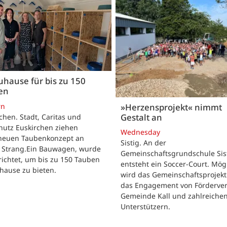
uhause für bis zu 150
en
rn
»Herzensprojekt« nimmt
Gestalt an
chen. Stadt, Caritas und
hutz Euskirchen ziehen
Wednesday
neuen Taubenkonzept an
Sistig. An der
 Strang.Ein Bauwagen, wurde
Gemeinschaftsgrundschule Sis
ichtet, um bis zu 150 Tauben
entsteht ein Soccer-Court. Mög
hause zu bieten.
wird das Gemeinschaftsprojekt
das Engagement von Förderver
Gemeinde Kall und zahlreiche
Unterstützern.