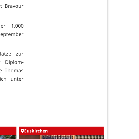
t Bravour
ber 1.000
September
lätze zur
r Diplom-
te Thomas
ich unter
Euskirchen