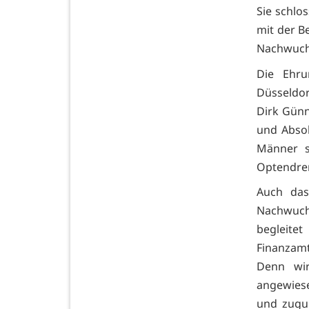
Sie schlo
mit der B
Nachwuchs
Die Ehru
Düsseldor
Dirk Günn
und Absol
Männer s
Optendre
Auch das
Nachwuch
begleite
Finanzamt
Denn wir
angewiese
und zugu