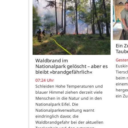
Ein Z
Taub
Geste
Waldbrand im
Nationalpark gelöscht – aber es
Euskir
bleibt »brandgefährlich«
Tiersc
beim 
07:24 Uhr
einem
Schleiden Hohe Temperaturen und
herger
blauer Himmel ziehen derzeit viele
ein Zu
Menschen in die Natur und in den
Nationalpark Eifel. Die
Nationalparkverwaltung warnt
eindringlich davor, die
Waldbrandgefahr bei der aktuellen