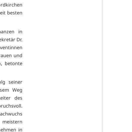
ordkirchen
eit besten
nanzen in
kretär Dr.
lventinnen
Frauen und
, betonte
lg seiner
iesem Weg
eiter des
ruchsvoll.
Nachwuchs
g meistern
nehmen in