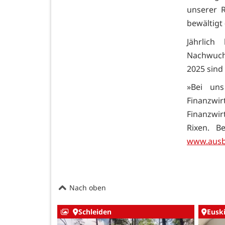
unserer 
bewältigt 
Jährlich
Nachwuch
2025 sind
»Bei uns
Finanzwi
Finanzwi
Rixen. B
www.ausb
Nach oben
Schleiden
Eusk