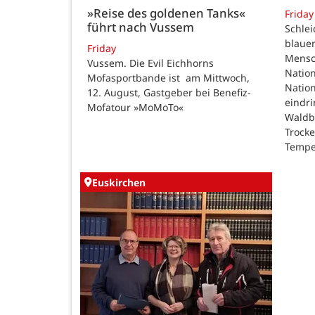
»Reise des goldenen Tanks«
Friday
führt nach Vussem
Schle
blauer
Friday
Mensc
Vussem. Die Evil Eichhorns
Nation
Mofasportbande ist am Mittwoch,
Natio
12. August, Gastgeber bei Benefiz-
eindri
Mofatour »MoMoTo«
Waldb
Trock
Tempe
Euskirchen