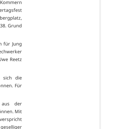
ll Kommern
ertagsfest
bergplatz,
 38. Grund
 für Jung
echwerker
 Uwe Reetz
 sich die
önnen. Für
 aus der
önnen. Mit
verspricht
eselliger