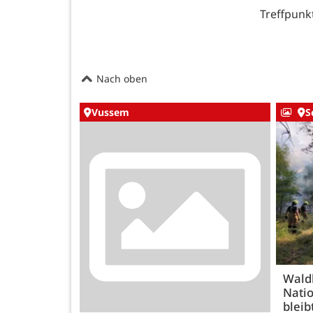
Treffpunk
Nach oben
Vussem
S
Wald
Natio
bleib