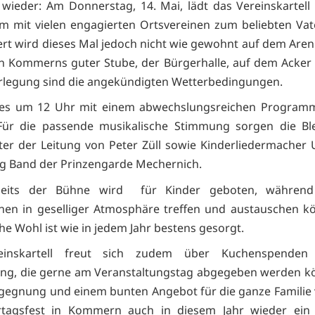
e wieder: Am Donnerstag, 14. Mai, lädt das Vereinskarte
 mit vielen engagierten Ortsvereinen zum beliebten Vat
iert wird dieses Mal jedoch nicht wie gewohnt auf dem Aren
in Kommerns guter Stube, der Bürgerhalle, auf dem Acker
erlegung sind die angekündigten Wetterbedingungen.
 es um 12 Uhr mit einem abwechslungsreichen Programm
 Für die passende musikalische Stimmung sorgen die Bl
er der Leitung von Peter Züll sowie Kinderliedermacher
ig Band der Prinzengarde Mechernich.
eits der Bühne wird für Kinder geboten, während
en in geselliger Atmosphäre treffen und austauschen k
che Wohl ist wie in jedem Jahr bestens gesorgt.
einskartell freut sich zudem über Kuchenspenden
ng, die gerne am Veranstaltungstag abgegeben werden k
gegnung und einem bunten Angebot für die ganze Familie 
rtagsfest in Kommern auch in diesem Jahr wieder ein g