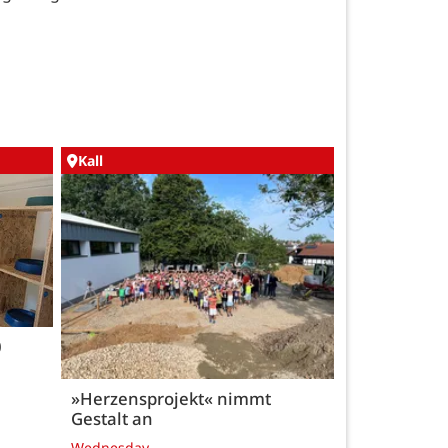
Kall
0
»Herzensprojekt« nimmt
Gestalt an
Wednesday