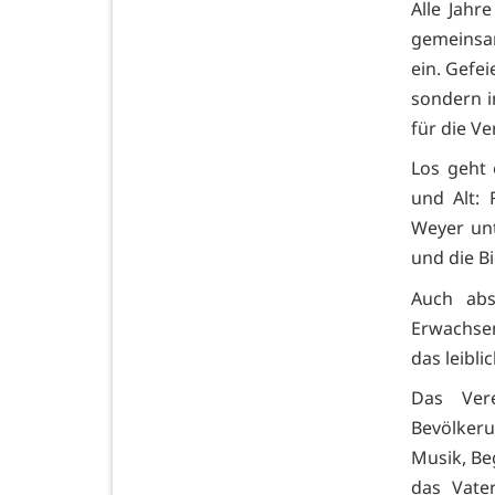
Alle Jahr
gemeinsam
ein. Gefe
sondern
für die V
Los geht
und Alt:
Weyer unt
und die B
Auch abs
Erwachsen
das leibli
Das Ver
Bevölkeru
Musik, Be
das Vate