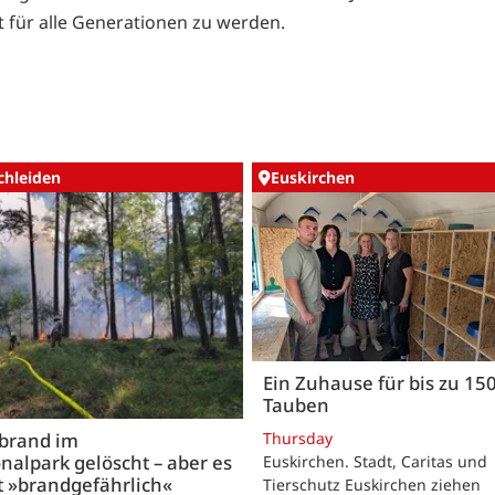
t für alle Generationen zu werden.
chleiden
Euskirchen
Ein Zuhause für bis zu 15
Tauben
Thursday
brand im
nalpark gelöscht – aber es
Euskirchen. Stadt, Caritas und
t »brandgefährlich«
Tierschutz Euskirchen ziehen