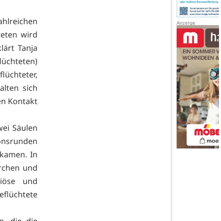
ahlreichen
teten wird
lärt Tanja
lüchteten)
lüchteter,
alten sich
en Kontakt
wei Säulen
ionsrunden
 kamen. In
irchen und
giöse und
flüchtete
n, die die