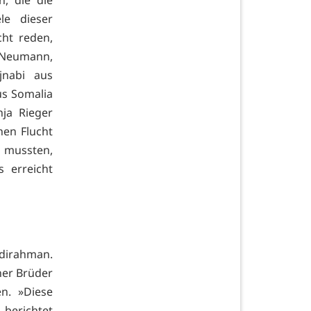
le dieser
cht reden,
Neumann,
jnabi aus
us Somalia
ja Rieger
hen Flucht
 mussten,
s erreicht
bdirahman.
ner Brüder
n. »Diese
 berichtet