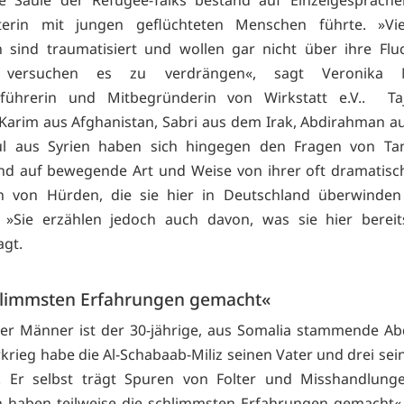
eiterin mit jungen geflüchteten Menschen führte. »Vie
sind traumatisiert und wollen gar nicht über ihre Flu
 versuchen es zu verdrängen«, sagt Veronika 
sführerin und Mitbegründerin von Wirkstatt e.V.. Ta
 Karim aus Afghanistan, Sabri aus dem Irak, Abdirahman a
l aus Syrien haben sich hingegen den Fragen von Tan
und auf bewegende Art und Weise von ihrer oft dramatisc
h von Hürden, die sie hier in Deutschland überwinden
. »Sie erzählen jedoch auch davon, was sie hier bereit
agt.
hlimmsten Erfahrungen gemacht«
ser Männer ist der 30-jährige, aus Somalia stammende A
krieg habe die Al-Schabaab-Miliz seinen Vater und drei sei
. Er selbst trägt Spuren von Folter und Misshandlunge
haben teilweise die schlimmsten Erfahrungen gemacht«,