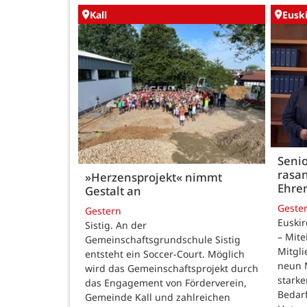
Kall
Eusk
Seni
rasan
»Herzensprojekt« nimmt
Ehre
Gestalt an
Geste
Gestern
Euskir
Sistig. An der
– Mite
Gemeinschaftsgrundschule Sistig
Mitgli
entsteht ein Soccer-Court. Möglich
neun 
wird das Gemeinschaftsprojekt durch
stark
das Engagement von Förderverein,
Bedar
Gemeinde Kall und zahlreichen