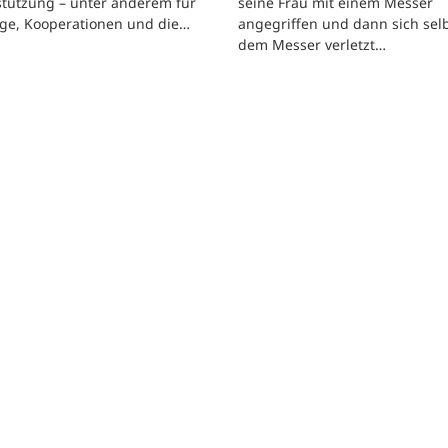
stützung – unter anderem für
seine Frau mit einem Messer
üge, Kooperationen und die…
angegriffen und dann sich selb
dem Messer verletzt…