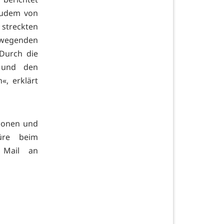
 zudem von
 streckten
bewegenden
»Durch die
n und den
«, erklärt
tionen und
hüre beim
r Mail an