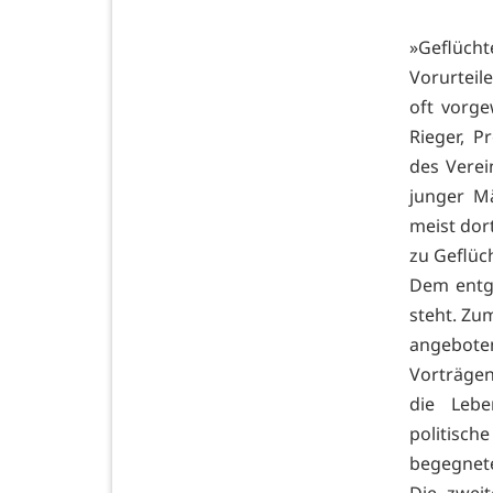
»Geflücht
Vorurteil
oft vorge
Rieger, P
des Verei
junger Mä
meist dor
zu Geflüc
Dem entge
steht. Zu
angeboten
Vorträgen
die Lebe
politisc
begegnete
Die zweit