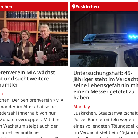
irchen
Euskirchen
orenverein MiA wächst
Untersuchungshaft: 45-
t und sucht weitere
Jähriger steht im Verdach
namtler
seine Lebensgefährtin mi
einem Messer getötet zu
rn
haben.
chen. Der Seniorenverein »MiA
inander im Alter« hat seine
Monday
ederzahl innerhalb von nur
Euskirchen. Staatsanwaltschaf
Monaten verdoppelt. Mit dem
Polizei Bonn ermitteln wegen
en Wachstum steigt auch der
eines vollendeten Tötungsdelik
f an ehrenamtlicher
Im Verdacht steht ein 45-Jährig