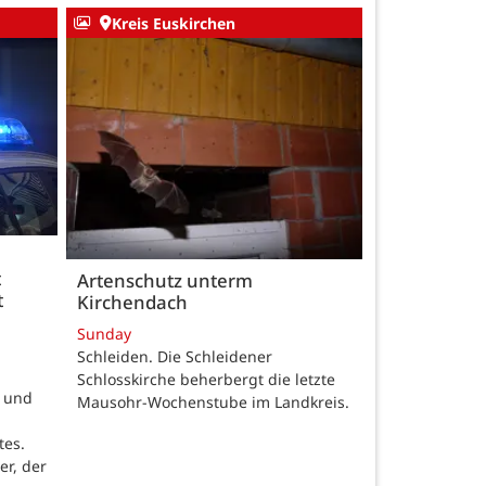
Kreis Euskirchen
t
Artenschutz unterm
t
Kirchendach
Sunday
Schleiden. Die Schleidener
Schlosskirche beherbergt die letzte
t und
Mausohr-Wochenstube im Landkreis.
tes.
er, der