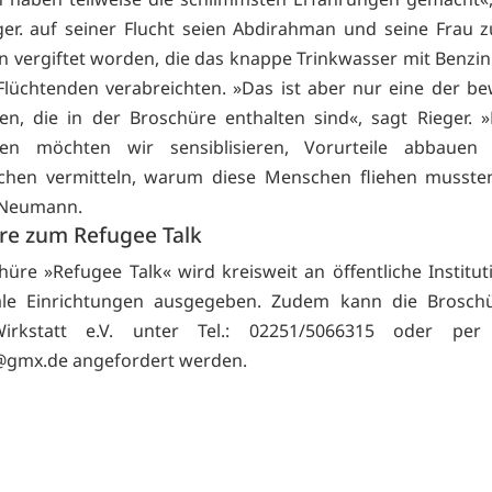
ger. auf seiner Flucht seien Abdirahman und seine Frau
n vergiftet worden, die das knappe Trinkwasser mit Benzin
lüchtenden verabreichten. »Das ist aber nur eine der 
en, die in der Broschüre enthalten sind«, sagt Rieger. 
ten möchten wir sensiblisieren, Vorurteile abbaue
chen vermitteln, warum diese Menschen fliehen mussten
 Neumann.
re zum Refugee Talk
hüre »Refugee Talk« wird kreisweit an öffentliche Institu
e Einrichtungen ausgegeben. Zudem kann die Brosc
irkstatt e.V. unter Tel.: 02251/5066315 oder pe
@gmx.de angefordert werden.