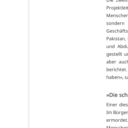
Projektl
Menschen 
sondern
Geschäft
Pakistan,
und Abdu
gestellt 
aber auc
berichtet
haben«, s
»Die sc
Einer die
Im Bürger
ermordet
Menschen 