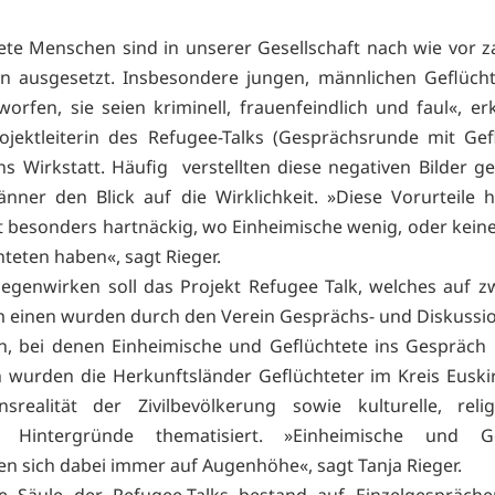
ete Menschen sind in unserer Gesellschaft nach wie vor z
en ausgesetzt. Insbesondere jungen, männlichen Geflüch
worfen, sie seien kriminell, frauenfeindlich und faul«, erk
rojektleiterin des Refugee-Talks (Gesprächsrunde mit Gef
ns Wirkstatt. Häufig verstellten diese negativen Bilder gef
nner den Blick auf die Wirklichkeit. »Diese Vorurteile h
t besonders hartnäckig, wo Einheimische wenig, oder kein
hteten haben«, sagt Rieger.
genwirken soll das Projekt Refugee Talk, welches auf z
m einen wurden durch den Verein Gesprächs- und Diskuss
, bei denen Einheimische und Geflüchtete ins Gespräch
 wurden die Herkunftsländer Geflüchteter im Kreis Eusk
nsrealität der Zivilbevölkerung sowie kulturelle, reli
he Hintergründe thematisiert. »Einheimische und Ge
n sich dabei immer auf Augenhöhe«, sagt Tanja Rieger.
e Säule der Refugee-Talks bestand auf Einzelgespräche