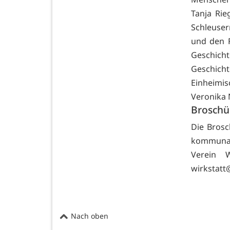
Tanja Rie
Schleuser
und den F
Geschicht
Geschich
Einheimis
Veronika
Broschü
Die Brosc
kommunal
Verein W
wirkstatt
Nach oben