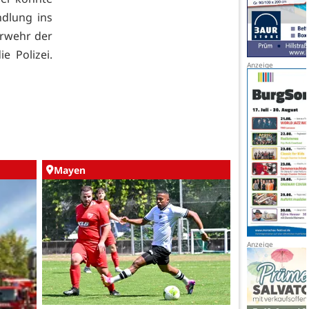
ndlung ins
erwehr der
e Polizei.
Mayen