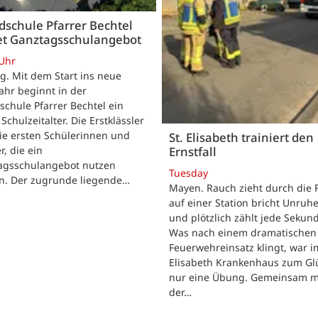
schule Pfarrer Bechtel
tet Ganztagsschulangebot
 Uhr
. Mit dem Start ins neue
ahr beginnt in der
chule Pfarrer Bechtel ein
Schulzeitalter. Die Erstklässler
ie ersten Schülerinnen und
St. Elisabeth trainiert den
r, die ein
Ernstfall
agsschulangebot nutzen
Tuesday
n. Der zugrunde liegende…
Mayen. Rauch zieht durch die F
auf einer Station bricht Unruhe
und plötzlich zählt jede Sekun
Was nach einem dramatischen
Feuerwehreinsatz klingt, war im
Elisabeth Krankenhaus zum Gl
nur eine Übung. Gemeinsam m
der…