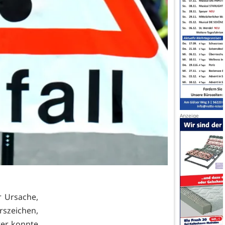
r Ursache,
rszeichen,
rer konnte