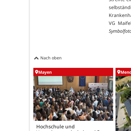
selbständ
Krankenha
VG Maifel
Symbolfoto
Nach oben
Mayen
Mend
Hochschule und