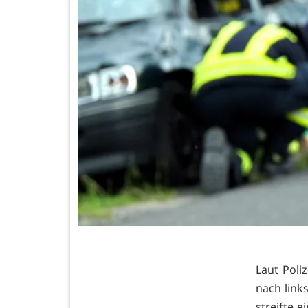
Laut Poli
nach link
streifte 