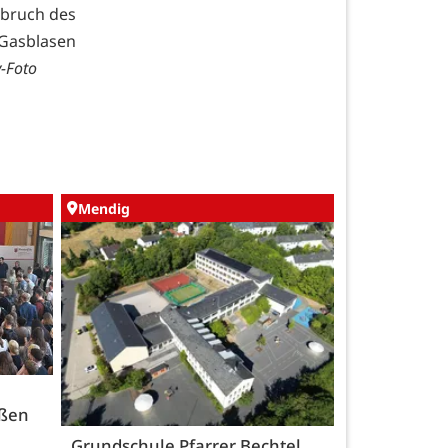
usbruch des
 Gasblasen
v-Foto
Mendig
üßen
Grundschule Pfarrer Bechtel