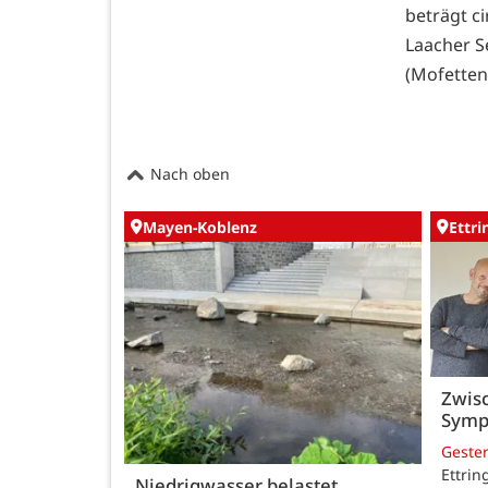
beträgt ci
Laacher S
(Mofetten
Nach oben
Mayen-Koblenz
Ettr
Zwisc
Symp
Geste
Ettrin
Niedrigwasser belastet