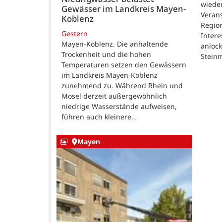
wieder
Gewässer im Landkreis Mayen-
Verans
Koblenz
Region
Gestern
Intere
Mayen-Koblenz. Die anhaltende
anlock
Trockenheit und die hohen
Steinm
Temperaturen setzen den Gewässern
im Landkreis Mayen-Koblenz
zunehmend zu. Während Rhein und
Mosel derzeit außergewöhnlich
niedrige Wasserstände aufweisen,
führen auch kleinere…
Mayen