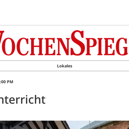
Lokales
0:00 PM
nterricht